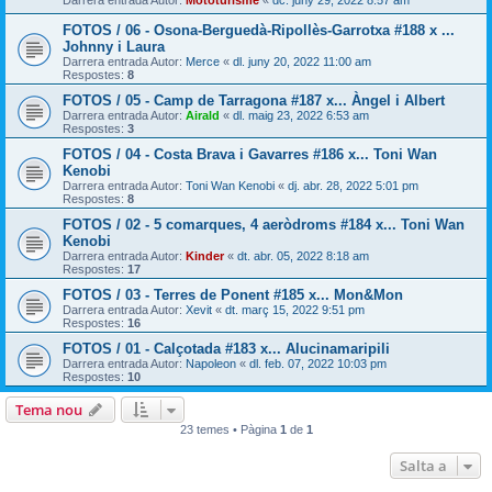
Darrera entrada Autor:
Mototurisme
«
dc. juny 29, 2022 8:57 am
FOTOS / 06 - Osona-Berguedà-Ripollès-Garrotxa #188 x ...
Johnny i Laura
Darrera entrada Autor:
Merce
«
dl. juny 20, 2022 11:00 am
Respostes:
8
FOTOS / 05 - Camp de Tarragona #187 x... Àngel i Albert
Darrera entrada Autor:
Airald
«
dl. maig 23, 2022 6:53 am
Respostes:
3
FOTOS / 04 - Costa Brava i Gavarres #186 x... Toni Wan
Kenobi
Darrera entrada Autor:
Toni Wan Kenobi
«
dj. abr. 28, 2022 5:01 pm
Respostes:
8
FOTOS / 02 - 5 comarques, 4 aeròdroms #184 x... Toni Wan
Kenobi
Darrera entrada Autor:
Kinder
«
dt. abr. 05, 2022 8:18 am
Respostes:
17
FOTOS / 03 - Terres de Ponent #185 x... Mon&Mon
Darrera entrada Autor:
Xevit
«
dt. març 15, 2022 9:51 pm
Respostes:
16
FOTOS / 01 - Calçotada #183 x... Alucinamaripili
Darrera entrada Autor:
Napoleon
«
dl. feb. 07, 2022 10:03 pm
Respostes:
10
Tema nou
23 temes • Pàgina
1
de
1
Salta a