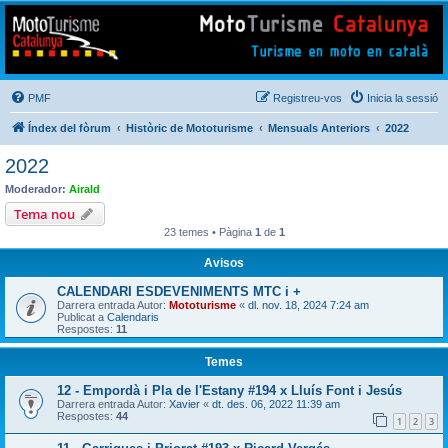
Mototurisme
Turisme en moto en català
PMF
Registreu-vos
Inicia la sessió
Índex del fòrum
Històric de Mototurisme
Mensuals Anteriors
2022
2022
Moderador:
Airald
Tema nou
23 temes • Pàgina
1
de
1
Avisos
CALENDARI ESDEVENIMENTS MTC i +
Darrera entrada Autor:
Mototurisme
«
dl. nov. 18, 2024 7:24 am
Publicat a
Calendaris
Respostes:
11
Temes
12 - Empordà i Pla de l'Estany #194 x Lluís Font i Jesús
Darrera entrada Autor:
Xavier
«
dt. des. 06, 2022 11:39 am
Respostes:
44
1
2
3