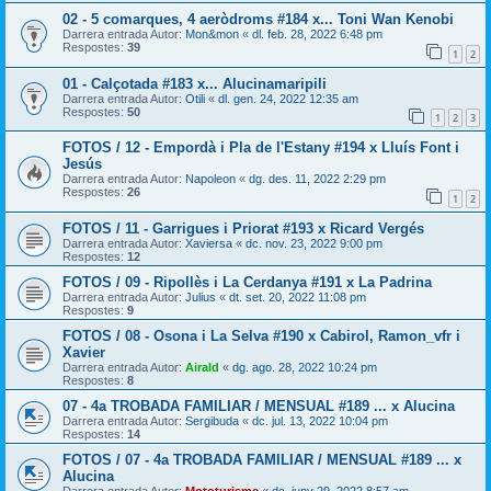
02 - 5 comarques, 4 aeròdroms #184 x... Toni Wan Kenobi
Darrera entrada Autor:
Mon&mon
«
dl. feb. 28, 2022 6:48 pm
Respostes:
39
1
2
01 - Calçotada #183 x... Alucinamaripili
Darrera entrada Autor:
Otili
«
dl. gen. 24, 2022 12:35 am
Respostes:
50
1
2
3
FOTOS / 12 - Empordà i Pla de l'Estany #194 x Lluís Font i
Jesús
Darrera entrada Autor:
Napoleon
«
dg. des. 11, 2022 2:29 pm
Respostes:
26
1
2
FOTOS / 11 - Garrigues i Priorat #193 x Ricard Vergés
Darrera entrada Autor:
Xaviersa
«
dc. nov. 23, 2022 9:00 pm
Respostes:
12
FOTOS / 09 - Ripollès i La Cerdanya #191 x La Padrina
Darrera entrada Autor:
Julius
«
dt. set. 20, 2022 11:08 pm
Respostes:
9
FOTOS / 08 - Osona i La Selva #190 x Cabirol, Ramon_vfr i
Xavier
Darrera entrada Autor:
Airald
«
dg. ago. 28, 2022 10:24 pm
Respostes:
8
07 - 4a TROBADA FAMILIAR / MENSUAL #189 ... x Alucina
Darrera entrada Autor:
Sergibuda
«
dc. jul. 13, 2022 10:04 pm
Respostes:
14
FOTOS / 07 - 4a TROBADA FAMILIAR / MENSUAL #189 ... x
Alucina