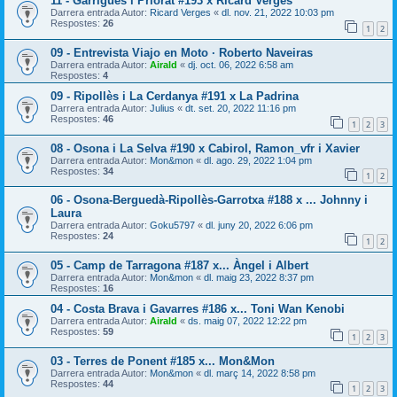
11 - Garrigues i Priorat #193 x Ricard Vergés
Darrera entrada Autor:
Ricard Verges
«
dl. nov. 21, 2022 10:03 pm
Respostes:
26
1
2
09 - Entrevista Viajo en Moto · Roberto Naveiras
Darrera entrada Autor:
Airald
«
dj. oct. 06, 2022 6:58 am
Respostes:
4
09 - Ripollès i La Cerdanya #191 x La Padrina
Darrera entrada Autor:
Julius
«
dt. set. 20, 2022 11:16 pm
Respostes:
46
1
2
3
08 - Osona i La Selva #190 x Cabirol, Ramon_vfr i Xavier
Darrera entrada Autor:
Mon&mon
«
dl. ago. 29, 2022 1:04 pm
Respostes:
34
1
2
06 - Osona-Berguedà-Ripollès-Garrotxa #188 x ... Johnny i
Laura
Darrera entrada Autor:
Goku5797
«
dl. juny 20, 2022 6:06 pm
Respostes:
24
1
2
05 - Camp de Tarragona #187 x... Àngel i Albert
Darrera entrada Autor:
Mon&mon
«
dl. maig 23, 2022 8:37 pm
Respostes:
16
04 - Costa Brava i Gavarres #186 x... Toni Wan Kenobi
Darrera entrada Autor:
Airald
«
ds. maig 07, 2022 12:22 pm
Respostes:
59
1
2
3
03 - Terres de Ponent #185 x... Mon&Mon
Darrera entrada Autor:
Mon&mon
«
dl. març 14, 2022 8:58 pm
Respostes:
44
1
2
3