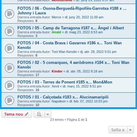
Darrera entrada Autor:
Mototurisme
«
dc. juny 29, 2022 8:57 am
FOTOS / 06 - Osona-Berguedà-Ripollès-Garrotxa #188 x ...
Johnny i Laura
Darrera entrada Autor:
Merce
«
dl. juny 20, 2022 11:00 am
Respostes:
8
FOTOS / 05 - Camp de Tarragona #187 x... Àngel i Albert
Darrera entrada Autor:
Airald
«
dl. maig 23, 2022 6:53 am
Respostes:
3
FOTOS / 04 - Costa Brava i Gavarres #186 x... Toni Wan
Kenobi
Darrera entrada Autor:
Toni Wan Kenobi
«
dj. abr. 28, 2022 5:01 pm
Respostes:
8
FOTOS / 02 - 5 comarques, 4 aeròdroms #184 x... Toni Wan
Kenobi
Darrera entrada Autor:
Kinder
«
dt. abr. 05, 2022 8:18 am
Respostes:
17
FOTOS / 03 - Terres de Ponent #185 x... Mon&Mon
Darrera entrada Autor:
Xevit
«
dt. març 15, 2022 9:51 pm
Respostes:
16
FOTOS / 01 - Calçotada #183 x... Alucinamaripili
Darrera entrada Autor:
Napoleon
«
dl. feb. 07, 2022 10:03 pm
Respostes:
10
Tema nou
23 temes • Pàgina
1
de
1
Salta a