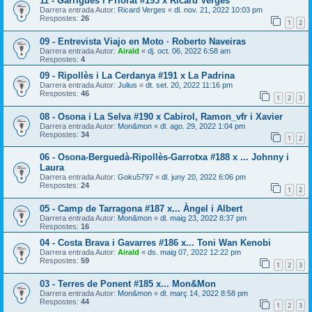
11 - Garrigues i Priorat #193 x Ricard Vergés
Darrera entrada Autor:
Ricard Verges
«
dl. nov. 21, 2022 10:03 pm
Respostes:
26
1
2
09 - Entrevista Viajo en Moto · Roberto Naveiras
Darrera entrada Autor:
Airald
«
dj. oct. 06, 2022 6:58 am
Respostes:
4
09 - Ripollès i La Cerdanya #191 x La Padrina
Darrera entrada Autor:
Julius
«
dt. set. 20, 2022 11:16 pm
Respostes:
46
1
2
3
08 - Osona i La Selva #190 x Cabirol, Ramon_vfr i Xavier
Darrera entrada Autor:
Mon&mon
«
dl. ago. 29, 2022 1:04 pm
Respostes:
34
1
2
06 - Osona-Berguedà-Ripollès-Garrotxa #188 x ... Johnny i
Laura
Darrera entrada Autor:
Goku5797
«
dl. juny 20, 2022 6:06 pm
Respostes:
24
1
2
05 - Camp de Tarragona #187 x... Àngel i Albert
Darrera entrada Autor:
Mon&mon
«
dl. maig 23, 2022 8:37 pm
Respostes:
16
04 - Costa Brava i Gavarres #186 x... Toni Wan Kenobi
Darrera entrada Autor:
Airald
«
ds. maig 07, 2022 12:22 pm
Respostes:
59
1
2
3
03 - Terres de Ponent #185 x... Mon&Mon
Darrera entrada Autor:
Mon&mon
«
dl. març 14, 2022 8:58 pm
Respostes:
44
1
2
3