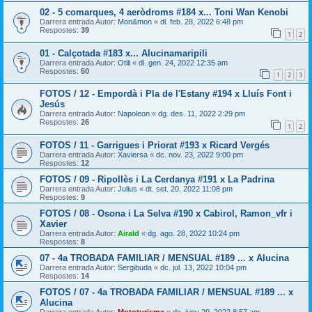
02 - 5 comarques, 4 aeròdroms #184 x... Toni Wan Kenobi
Darrera entrada Autor:
Mon&mon
«
dl. feb. 28, 2022 6:48 pm
Respostes:
39
1
2
01 - Calçotada #183 x... Alucinamaripili
Darrera entrada Autor:
Otili
«
dl. gen. 24, 2022 12:35 am
Respostes:
50
1
2
3
FOTOS / 12 - Empordà i Pla de l'Estany #194 x Lluís Font i
Jesús
Darrera entrada Autor:
Napoleon
«
dg. des. 11, 2022 2:29 pm
Respostes:
26
1
2
FOTOS / 11 - Garrigues i Priorat #193 x Ricard Vergés
Darrera entrada Autor:
Xaviersa
«
dc. nov. 23, 2022 9:00 pm
Respostes:
12
FOTOS / 09 - Ripollès i La Cerdanya #191 x La Padrina
Darrera entrada Autor:
Julius
«
dt. set. 20, 2022 11:08 pm
Respostes:
9
FOTOS / 08 - Osona i La Selva #190 x Cabirol, Ramon_vfr i
Xavier
Darrera entrada Autor:
Airald
«
dg. ago. 28, 2022 10:24 pm
Respostes:
8
07 - 4a TROBADA FAMILIAR / MENSUAL #189 ... x Alucina
Darrera entrada Autor:
Sergibuda
«
dc. jul. 13, 2022 10:04 pm
Respostes:
14
FOTOS / 07 - 4a TROBADA FAMILIAR / MENSUAL #189 ... x
Alucina