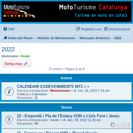
Mototurisme
Turisme en moto en català
PMF
Registreu-vos
Inicia la sessió
Índex del fòrum
Històric de Mototurisme
Mensuals Anteriors
2022
2022
Moderador:
Airald
Tema nou
23 temes • Pàgina
1
de
1
Avisos
CALENDARI ESDEVENIMENTS MTC i +
Darrera entrada Autor:
Mototurisme
«
dl. nov. 18, 2024 7:24 am
Publicat a
Calendaris
Respostes:
11
Temes
12 - Empordà i Pla de l'Estany #194 x Lluís Font i Jesús
Darrera entrada Autor:
Xavier
«
dt. des. 06, 2022 11:39 am
Respostes:
44
1
2
3