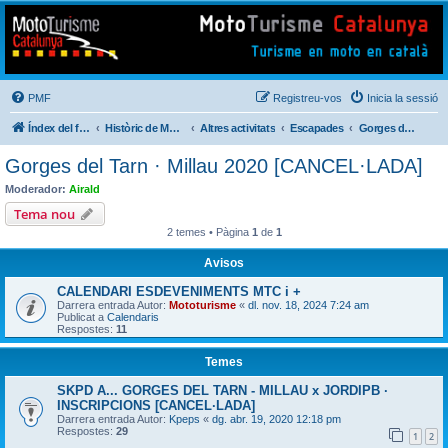
Mototurisme
Turisme en moto en català
PMF
Registreu-vos
Inicia la sessió
Índex del fòrum
Històric de Mototurisme
Altres activitats
Escapades
Gorges del Tarn · Millau 2020 [CANCEL·LADA]
Gorges del Tarn · Millau 2020 [CANCEL·LADA]
Moderador:
Airald
Tema nou
2 temes • Pàgina
1
de
1
Avisos
CALENDARI ESDEVENIMENTS MTC i +
Darrera entrada Autor:
Mototurisme
«
dl. nov. 18, 2024 7:24 am
Publicat a
Calendaris
Respostes:
11
Temes
SKPD A... GORGES DEL TARN - MILLAU x JORDIPB ·
INSCRIPCIONS [CANCEL·LADA]
Darrera entrada Autor:
Kpeps
«
dg. abr. 19, 2020 12:18 pm
Respostes:
29
1
2