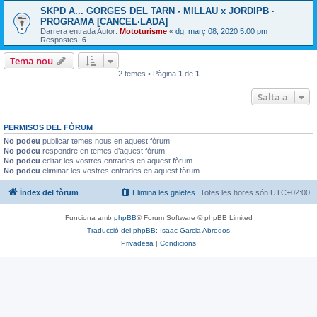
SKPD A... GORGES DEL TARN - MILLAU x JORDIPB ·
PROGRAMA [CANCEL·LADA]
Darrera entrada Autor:
Mototurisme
«
dg. març 08, 2020 5:00 pm
Respostes:
6
Tema nou
2 temes • Pàgina
1
de
1
Salta a
PERMISOS DEL FÒRUM
No podeu
publicar temes nous en aquest fòrum
No podeu
respondre en temes d’aquest fòrum
No podeu
editar les vostres entrades en aquest fòrum
No podeu
eliminar les vostres entrades en aquest fòrum
Índex del fòrum
Elimina les galetes
Totes les hores són
UTC+02:00
Funciona amb
phpBB
® Forum Software © phpBB Limited
Traducció del phpBB: Isaac Garcia Abrodos
Privadesa
|
Condicions