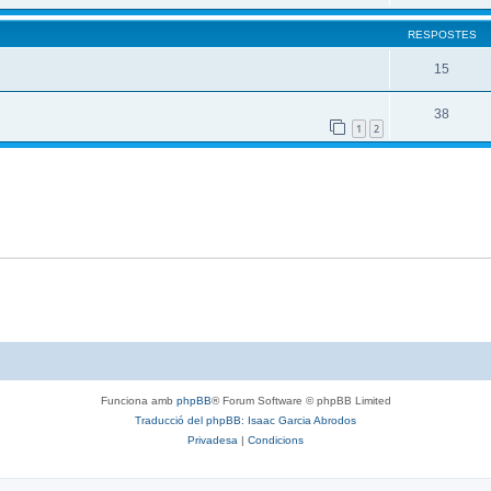
RESPOSTES
15
38
1
2
Funciona amb
phpBB
® Forum Software © phpBB Limited
Traducció del phpBB: Isaac Garcia Abrodos
Privadesa
|
Condicions