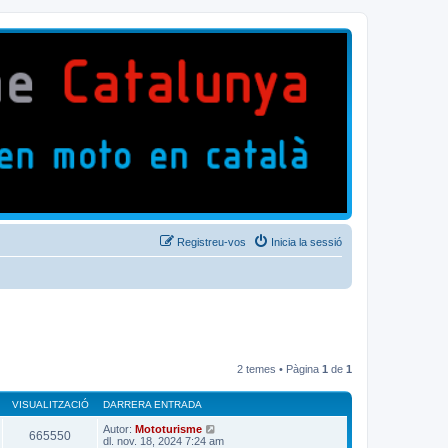
Registreu-vos
Inicia la sessió
2 temes • Pàgina
1
de
1
VISUALITZACIÓ
DARRERA ENTRADA
Autor:
Mototurisme
665550
dl. nov. 18, 2024 7:24 am