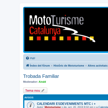
Mototurisme
Turisme en moto en català
PMF
Índex del fòrum
Històric de Mototurisme
Altres activitats
Trobada Familiar
Moderador:
Airald
Tema nou
AVISOS
CALENDARI ESDEVENIMENTS MTC i +
Autor:
Mototurisme
» dg. oct. 20, 2019 8:02 pm » a
Calenda