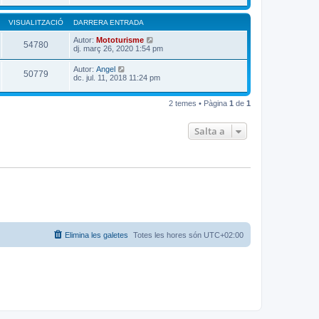
VISUALITZACIÓ
DARRERA ENTRADA
Autor:
Mototurisme
54780
dj. març 26, 2020 1:54 pm
Autor:
Angel
50779
dc. jul. 11, 2018 11:24 pm
2 temes • Pàgina
1
de
1
Salta a
Elimina les galetes
Totes les hores són
UTC+02:00