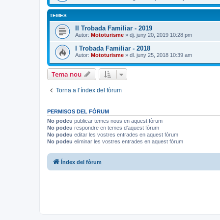
TEMES
II Trobada Familiar - 2019
Autor:
Mototurisme
» dj. juny 20, 2019 10:28 pm
I Trobada Familiar - 2018
Autor:
Mototurisme
» dl. juny 25, 2018 10:39 am
Tema nou
Torna a l’índex del fòrum
PERMISOS DEL FÒRUM
No podeu
publicar temes nous en aquest fòrum
No podeu
respondre en temes d’aquest fòrum
No podeu
editar les vostres entrades en aquest fòrum
No podeu
eliminar les vostres entrades en aquest fòrum
Índex del fòrum