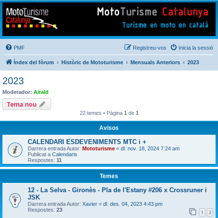
Mototurisme
Turisme en moto en català
PMF
Registreu-vos
Inicia la sessió
Índex del fòrum
Històric de Mototurisme
Mensuals Anteriors
2023
2023
Moderador:
Airald
Tema nou
22 temes • Pàgina
1
de
1
Avisos
CALENDARI ESDEVENIMENTS MTC i +
Darrera entrada Autor:
Mototurisme
«
dl. nov. 18, 2024 7:24 am
Publicat a
Calendaris
Respostes:
11
Temes
12 - La Selva - Gironès - Pla de l'Estany #206 x Crossruner i
JSK
Darrera entrada Autor:
Xavier
«
dl. des. 04, 2023 4:43 pm
Respostes:
23
1
2