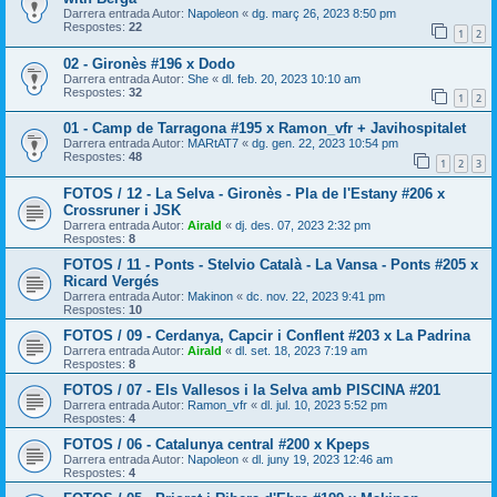
Darrera entrada Autor:
Napoleon
«
dg. març 26, 2023 8:50 pm
Respostes:
22
1
2
02 - Gironès #196 x Dodo
Darrera entrada Autor:
She
«
dl. feb. 20, 2023 10:10 am
Respostes:
32
1
2
01 - Camp de Tarragona #195 x Ramon_vfr + Javihospitalet
Darrera entrada Autor:
MARtAT7
«
dg. gen. 22, 2023 10:54 pm
Respostes:
48
1
2
3
FOTOS / 12 - La Selva - Gironès - Pla de l'Estany #206 x
Crossruner i JSK
Darrera entrada Autor:
Airald
«
dj. des. 07, 2023 2:32 pm
Respostes:
8
FOTOS / 11 - Ponts - Stelvio Català - La Vansa - Ponts #205 x
Ricard Vergés
Darrera entrada Autor:
Makinon
«
dc. nov. 22, 2023 9:41 pm
Respostes:
10
FOTOS / 09 - Cerdanya, Capcir i Conflent #203 x La Padrina
Darrera entrada Autor:
Airald
«
dl. set. 18, 2023 7:19 am
Respostes:
8
FOTOS / 07 - Els Vallesos i la Selva amb PISCINA #201
Darrera entrada Autor:
Ramon_vfr
«
dl. jul. 10, 2023 5:52 pm
Respostes:
4
FOTOS / 06 - Catalunya central #200 x Kpeps
Darrera entrada Autor:
Napoleon
«
dl. juny 19, 2023 12:46 am
Respostes:
4