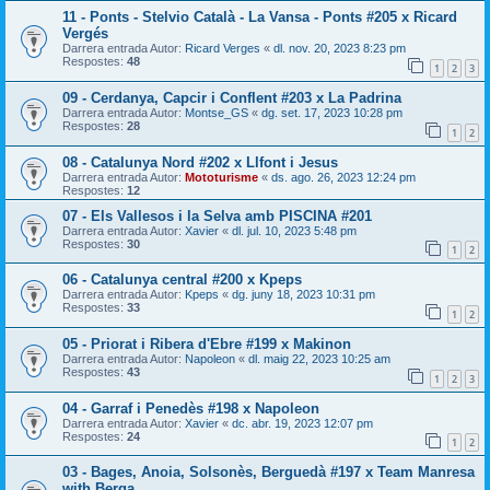
11 - Ponts - Stelvio Català - La Vansa - Ponts #205 x Ricard
Vergés
Darrera entrada Autor:
Ricard Verges
«
dl. nov. 20, 2023 8:23 pm
Respostes:
48
1
2
3
09 - Cerdanya, Capcir i Conflent #203 x La Padrina
Darrera entrada Autor:
Montse_GS
«
dg. set. 17, 2023 10:28 pm
Respostes:
28
1
2
08 - Catalunya Nord #202 x Llfont i Jesus
Darrera entrada Autor:
Mototurisme
«
ds. ago. 26, 2023 12:24 pm
Respostes:
12
07 - Els Vallesos i la Selva amb PISCINA #201
Darrera entrada Autor:
Xavier
«
dl. jul. 10, 2023 5:48 pm
Respostes:
30
1
2
06 - Catalunya central #200 x Kpeps
Darrera entrada Autor:
Kpeps
«
dg. juny 18, 2023 10:31 pm
Respostes:
33
1
2
05 - Priorat i Ribera d'Ebre #199 x Makinon
Darrera entrada Autor:
Napoleon
«
dl. maig 22, 2023 10:25 am
Respostes:
43
1
2
3
04 - Garraf i Penedès #198 x Napoleon
Darrera entrada Autor:
Xavier
«
dc. abr. 19, 2023 12:07 pm
Respostes:
24
1
2
03 - Bages, Anoia, Solsonès, Berguedà #197 x Team Manresa
with Berga