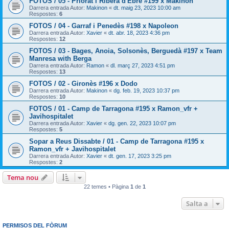
FOTOS / 05 - Priorat i Ribera d'Ebre #199 x Makinon
Darrera entrada Autor:
Makinon
«
dt. maig 23, 2023 10:00 am
Respostes:
6
FOTOS / 04 - Garraf i Penedès #198 x Napoleon
Darrera entrada Autor:
Xavier
«
dt. abr. 18, 2023 4:36 pm
Respostes:
12
FOTOS / 03 - Bages, Anoia, Solsonès, Berguedà #197 x Team
Manresa with Berga
Darrera entrada Autor:
Ramon
«
dl. març 27, 2023 4:51 pm
Respostes:
13
FOTOS / 02 - Gironès #196 x Dodo
Darrera entrada Autor:
Makinon
«
dg. feb. 19, 2023 10:37 pm
Respostes:
10
FOTOS / 01 - Camp de Tarragona #195 x Ramon_vfr +
Javihospitalet
Darrera entrada Autor:
Xavier
«
dg. gen. 22, 2023 10:07 pm
Respostes:
5
Sopar a Reus Dissabte / 01 - Camp de Tarragona #195 x
Ramon_vfr + Javihospitalet
Darrera entrada Autor:
Xavier
«
dt. gen. 17, 2023 3:25 pm
Respostes:
2
Tema nou
22 temes • Pàgina
1
de
1
Salta a
PERMISOS DEL FÒRUM