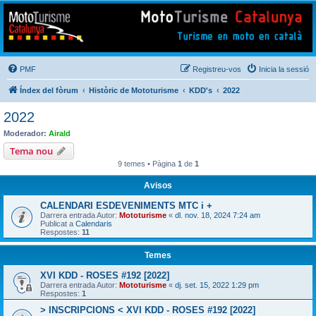
Mototurisme
Turisme en moto en català
PMF
Registreu-vos
Inicia la sessió
Índex del fòrum
Històric de Mototurisme
KDD's
2022
2022
Moderador:
Airald
Tema nou
9 temes • Pàgina
1
de
1
Avisos
CALENDARI ESDEVENIMENTS MTC i +
Darrera entrada Autor:
Mototurisme
«
dl. nov. 18, 2024 7:24 am
Publicat a
Calendaris
Respostes:
11
Temes
XVI KDD - ROSES #192 [2022]
Darrera entrada Autor:
Mototurisme
«
dj. set. 15, 2022 1:29 pm
Respostes:
1
> INSCRIPCIONS < XVI KDD - ROSES #192 [2022]