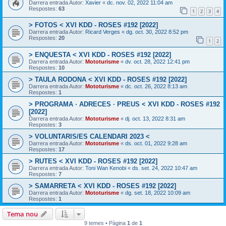
Darrera entrada Autor:
Xavier
«
dc. nov. 02, 2022 11:04 am
Respostes:
63
1
2
3
4
> FOTOS < XVI KDD - ROSES #192 [2022]
Darrera entrada Autor:
Ricard Verges
«
dg. oct. 30, 2022 8:52 pm
Respostes:
20
1
2
> ENQUESTA < XVI KDD - ROSES #192 [2022]
Darrera entrada Autor:
Mototurisme
«
dv. oct. 28, 2022 12:41 pm
Respostes:
10
> TAULA RODONA < XVI KDD - ROSES #192 [2022]
Darrera entrada Autor:
Mototurisme
«
dc. oct. 26, 2022 8:13 am
Respostes:
1
> PROGRAMA · ADRECES · PREUS < XVI KDD - ROSES #192
[2022]
Darrera entrada Autor:
Mototurisme
«
dj. oct. 13, 2022 8:31 am
Respostes:
3
> VOLUNTARIS/ES CALENDARI 2023 <
Darrera entrada Autor:
Mototurisme
«
ds. oct. 01, 2022 9:28 am
Respostes:
17
> RUTES < XVI KDD - ROSES #192 [2022]
Darrera entrada Autor:
Toni Wan Kenobi
«
ds. set. 24, 2022 10:47 am
Respostes:
7
> SAMARRETA < XVI KDD - ROSES #192 [2022]
Darrera entrada Autor:
Mototurisme
«
dg. set. 18, 2022 10:09 am
Respostes:
1
Tema nou
9 temes • Pàgina
1
de
1