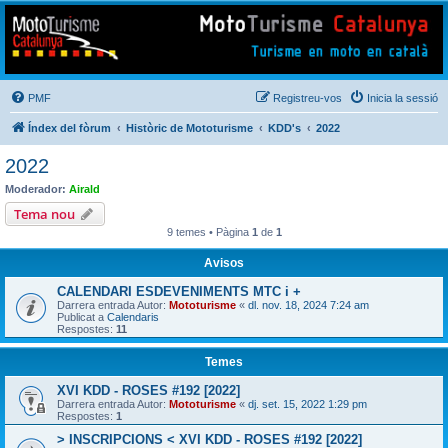
Mototurisme
Turisme en moto en català
PMF
Registreu-vos
Inicia la sessió
Índex del fòrum
Històric de Mototurisme
KDD's
2022
2022
Moderador:
Airald
Tema nou
9 temes • Pàgina
1
de
1
Avisos
CALENDARI ESDEVENIMENTS MTC i +
Darrera entrada Autor:
Mototurisme
«
dl. nov. 18, 2024 7:24 am
Publicat a
Calendaris
Respostes:
11
Temes
XVI KDD - ROSES #192 [2022]
Darrera entrada Autor:
Mototurisme
«
dj. set. 15, 2022 1:29 pm
Respostes:
1
> INSCRIPCIONS < XVI KDD - ROSES #192 [2022]