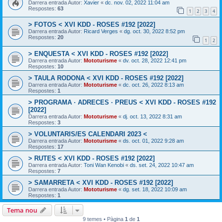
Darrera entrada Autor:
Xavier
«
dc. nov. 02, 2022 11:04 am
Respostes:
63
1
2
3
4
> FOTOS < XVI KDD - ROSES #192 [2022]
Darrera entrada Autor:
Ricard Verges
«
dg. oct. 30, 2022 8:52 pm
Respostes:
20
1
2
> ENQUESTA < XVI KDD - ROSES #192 [2022]
Darrera entrada Autor:
Mototurisme
«
dv. oct. 28, 2022 12:41 pm
Respostes:
10
> TAULA RODONA < XVI KDD - ROSES #192 [2022]
Darrera entrada Autor:
Mototurisme
«
dc. oct. 26, 2022 8:13 am
Respostes:
1
> PROGRAMA · ADRECES · PREUS < XVI KDD - ROSES #192
[2022]
Darrera entrada Autor:
Mototurisme
«
dj. oct. 13, 2022 8:31 am
Respostes:
3
> VOLUNTARIS/ES CALENDARI 2023 <
Darrera entrada Autor:
Mototurisme
«
ds. oct. 01, 2022 9:28 am
Respostes:
17
> RUTES < XVI KDD - ROSES #192 [2022]
Darrera entrada Autor:
Toni Wan Kenobi
«
ds. set. 24, 2022 10:47 am
Respostes:
7
> SAMARRETA < XVI KDD - ROSES #192 [2022]
Darrera entrada Autor:
Mototurisme
«
dg. set. 18, 2022 10:09 am
Respostes:
1
Tema nou
9 temes • Pàgina
1
de
1