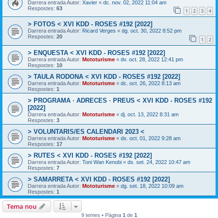
Darrera entrada Autor:
Xavier
«
dc. nov. 02, 2022 11:04 am
Respostes:
63
1
2
3
4
> FOTOS < XVI KDD - ROSES #192 [2022]
Darrera entrada Autor:
Ricard Verges
«
dg. oct. 30, 2022 8:52 pm
Respostes:
20
1
2
> ENQUESTA < XVI KDD - ROSES #192 [2022]
Darrera entrada Autor:
Mototurisme
«
dv. oct. 28, 2022 12:41 pm
Respostes:
10
> TAULA RODONA < XVI KDD - ROSES #192 [2022]
Darrera entrada Autor:
Mototurisme
«
dc. oct. 26, 2022 8:13 am
Respostes:
1
> PROGRAMA · ADRECES · PREUS < XVI KDD - ROSES #192
[2022]
Darrera entrada Autor:
Mototurisme
«
dj. oct. 13, 2022 8:31 am
Respostes:
3
> VOLUNTARIS/ES CALENDARI 2023 <
Darrera entrada Autor:
Mototurisme
«
ds. oct. 01, 2022 9:28 am
Respostes:
17
> RUTES < XVI KDD - ROSES #192 [2022]
Darrera entrada Autor:
Toni Wan Kenobi
«
ds. set. 24, 2022 10:47 am
Respostes:
7
> SAMARRETA < XVI KDD - ROSES #192 [2022]
Darrera entrada Autor:
Mototurisme
«
dg. set. 18, 2022 10:09 am
Respostes:
1
Tema nou
9 temes • Pàgina
1
de
1