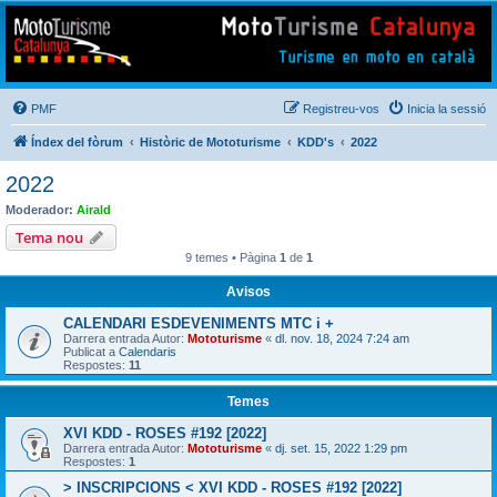
Mototurisme
Turisme en moto en català
PMF
Registreu-vos
Inicia la sessió
Índex del fòrum
Històric de Mototurisme
KDD's
2022
2022
Moderador:
Airald
Tema nou
9 temes • Pàgina
1
de
1
Avisos
CALENDARI ESDEVENIMENTS MTC i +
Darrera entrada Autor:
Mototurisme
«
dl. nov. 18, 2024 7:24 am
Publicat a
Calendaris
Respostes:
11
Temes
XVI KDD - ROSES #192 [2022]
Darrera entrada Autor:
Mototurisme
«
dj. set. 15, 2022 1:29 pm
Respostes:
1
> INSCRIPCIONS < XVI KDD - ROSES #192 [2022]