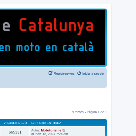
Registreu-vos
Inicia la sessió
9 temes • Pàgina
1
de
1
VISUALITZACIÓ
DARRERA ENTRADA
Autor:
Mototurisme
665331
dl. nov. 18, 2024 7:24 am