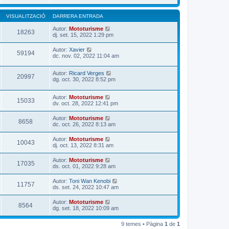
VISUALITZACIÓ
DARRERA ENTRADA
Autor:
Mototurisme
18263
dj. set. 15, 2022 1:29 pm
Autor:
Xavier
59194
dc. nov. 02, 2022 11:04 am
Autor:
Ricard Verges
20997
dg. oct. 30, 2022 8:52 pm
Autor:
Mototurisme
15033
dv. oct. 28, 2022 12:41 pm
Autor:
Mototurisme
8658
dc. oct. 26, 2022 8:13 am
Autor:
Mototurisme
10043
dj. oct. 13, 2022 8:31 am
Autor:
Mototurisme
17035
ds. oct. 01, 2022 9:28 am
Autor:
Toni Wan Kenobi
11757
ds. set. 24, 2022 10:47 am
Autor:
Mototurisme
8564
dg. set. 18, 2022 10:09 am
9 temes • Pàgina
1
de
1