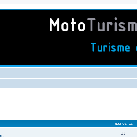
RESPOSTES
11
ris