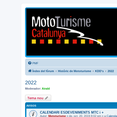
Mototurisme
Turisme en moto en català
PMF
Índex del fòrum
Històric de Mototurisme
KDD's
2022
2022
Moderador:
Airald
Tema nou
AVISOS
CALENDARI ESDEVENIMENTS MTC i +
Autor:
Mototurisme
» dg. oct. 20, 2019 8:02 pm » a
Calenda