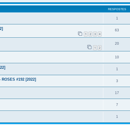
RESPOSTES
1
2]
63
1
2
3
4
20
1
2
10
22]
1
 ROSES #192 [2022]
3
17
7
1