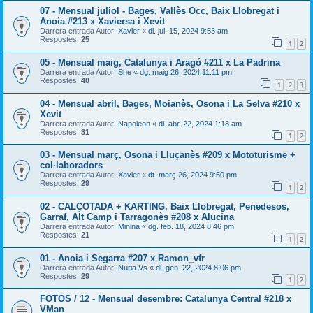
07 - Mensual juliol - Bages, Vallès Occ, Baix Llobregat i
Anoia #213 x Xaviersa i Xevit
Darrera entrada Autor:
Xavier
«
dl. jul. 15, 2024 9:53 am
Respostes:
25
1
2
05 - Mensual maig, Catalunya i Aragó #211 x La Padrina
Darrera entrada Autor:
She
«
dg. maig 26, 2024 11:11 pm
Respostes:
40
1
2
3
04 - Mensual abril, Bages, Moianès, Osona i La Selva #210 x
Xevit
Darrera entrada Autor:
Napoleon
«
dl. abr. 22, 2024 1:18 am
Respostes:
31
1
2
03 - Mensual març, Osona i Lluçanès #209 x Mototurisme +
col·laboradors
Darrera entrada Autor:
Xavier
«
dt. març 26, 2024 9:50 pm
Respostes:
29
1
2
02 - CALÇOTADA + KARTING, Baix Llobregat, Penedesos,
Garraf, Alt Camp i Tarragonès #208 x Alucina
Darrera entrada Autor:
Minina
«
dg. feb. 18, 2024 8:46 pm
Respostes:
21
1
2
01 - Anoia i Segarra #207 x Ramon_vfr
Darrera entrada Autor:
Núria Vs
«
dl. gen. 22, 2024 8:06 pm
Respostes:
29
1
2
FOTOS / 12 - Mensual desembre: Catalunya Central #218 x
VMan