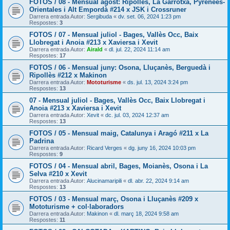
FOTOS / 08 - Mensual agost: Ripollès, La Garrotxa, Pyrénées-
Orientales i Alt Empordà #214 x JSK i Crossruner
Darrera entrada Autor:
Sergibuda
«
dv. set. 06, 2024 1:23 pm
Respostes:
3
FOTOS / 07 - Mensual juliol - Bages, Vallès Occ, Baix
Llobregat i Anoia #213 x Xaviersa i Xevit
Darrera entrada Autor:
Airald
«
dl. jul. 22, 2024 11:14 am
Respostes:
17
FOTOS / 06 - Mensual juny: Osona, Lluçanès, Berguedà i
Ripollès #212 x Makinon
Darrera entrada Autor:
Mototurisme
«
ds. jul. 13, 2024 3:24 pm
Respostes:
13
07 - Mensual juliol - Bages, Vallès Occ, Baix Llobregat i
Anoia #213 x Xaviersa i Xevit
Darrera entrada Autor:
Xevit
«
dc. jul. 03, 2024 12:37 am
Respostes:
13
FOTOS / 05 - Mensual maig, Catalunya i Aragó #211 x La
Padrina
Darrera entrada Autor:
Ricard Verges
«
dg. juny 16, 2024 10:03 pm
Respostes:
9
FOTOS / 04 - Mensual abril, Bages, Moianès, Osona i La
Selva #210 x Xevit
Darrera entrada Autor:
Alucinamaripili
«
dl. abr. 22, 2024 9:14 am
Respostes:
13
FOTOS / 03 - Mensual març, Osona i Lluçanès #209 x
Mototurisme + col·laboradors
Darrera entrada Autor:
Makinon
«
dl. març 18, 2024 9:58 am
Respostes:
11