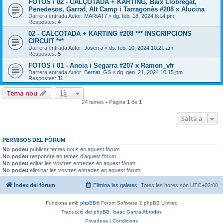
FOTOS / 02 - CALÇOTADA + KARTING, Baix Llobregat,
Penedesos, Garraf, Alt Camp i Tarragonès #208 x Alucina
Darrera entrada Autor:
MARtAT7
«
dg. feb. 18, 2024 8:14 pm
Respostes:
4
02 - CALÇOTADA + KARTING #208 *** INSCRIPCIONS
CIRCUIT ***
Darrera entrada Autor:
Joserra
«
ds. feb. 10, 2024 10:21 am
Respostes:
5
FOTOS / 01 - Anoia i Segarra #207 x Ramon_vfr
Darrera entrada Autor:
Bernat_GS
«
dg. gen. 21, 2024 10:15 pm
Respostes:
11
Tema nou
24 temes • Pàgina
1
de
1
Salta a
PERMISOS DEL FÒRUM
No podeu
publicar temes nous en aquest fòrum
No podeu
respondre en temes d’aquest fòrum
No podeu
editar les vostres entrades en aquest fòrum
No podeu
eliminar les vostres entrades en aquest fòrum
Índex del fòrum
Elimina les galetes
Totes les hores són
UTC+02:00
Funciona amb
phpBB
® Forum Software © phpBB Limited
Traducció del phpBB: Isaac Garcia Abrodos
Privadesa
|
Condicions