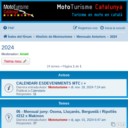
Mototurisme
Turisme en moto en català
PMF
Registreu-vos
Inicia la sessió
Índex del fòrum
Històric de Mototurisme
Mensuals Anteriors
2024
2024
Moderador:
Airald
Tema nou
24 temes • Pàgina
1
de
1
Avisos
CALENDARI ESDEVENIMENTS MTC i +
Darrera entrada Autor:
Mototurisme
«
dl. nov. 18, 2024 7:24 am
Publicat a
Calendaris
Respostes:
11
Temes
06 - Mensual juny: Osona, Lluçanès, Berguedà i Ripollès
#212 x Makinon
Darrera entrada Autor:
Mototurisme
«
dj. ago. 01, 2024 6:47 am
Respostes:
37
1
2