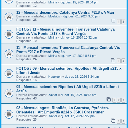
Darrera entrada Autor:
Minina
«
dg. des. 15, 2024 10:04 pm
Respostes:
12
12 - Mensual desembre: Catalunya Central #218 x VMan
Darrera entrada Autor:
Moebius
«
dg. des. 01, 2024 9:38 pm
Respostes:
35
1
2
FOTOS / 11 - Mensual novembre: Transversal Catalunya
Central: Vic-Ponts #217 x Ricard Vergés
Darrera entrada Autor:
Minina
«
dl. nov. 18, 2024 10:32 pm
Respostes:
10
11 - Mensual novembre: Transversal Catalunya Central: Vic-
Ponts #217 x Ricard Vergés
Darrera entrada Autor:
Minina
«
dg. nov. 17, 2024 8:51 pm
Respostes:
24
1
2
FOTOS / 09 - Mensual setembre: Ripollès i Alt Urgell #215 x
Llfont i Jesús
Darrera entrada Autor:
Napoleon
«
dl. set. 16, 2024 6:34 pm
Respostes:
16
09 - Mensual setembre: Ripollès i Alt Urgell #215 x Llfont i
Jesús
Darrera entrada Autor:
Xavier
«
dl. set. 16, 2024 10:13 am
Respostes:
43
1
2
3
08 - Mensual agost: Ripollès, La Garrotxa, Pyrénées-
Orientales i Alt Empordà #214 x JSK i Crossruner
Darrera entrada Autor:
Xavier
«
dj. set. 12, 2024 5:22 pm
Respostes:
23
1
2