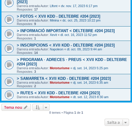
[2023]
Darrera entrada Autor:
Llfont
«
dv. nov. 17, 2023 6:17 pm
Respostes:
17
> FOTOS < XVII KDD - DELTEBRE #204 [2023]
Darrera entrada Autor:
Minina
«
dc. oct. 25, 2023 10:22 pm
Respostes:
9
> INFORMACIÓ IMPORTANT < DELTEBRE #204 [2023]
Darrera entrada Autor:
Xevit
«
dl. oct. 16, 2023 11:52 pm
Respostes:
1
> INSCRIPCIONS < XVII KDD - DELTEBRE #204 [2023]
Darrera entrada Autor:
Napoleon
«
dl. oct. 09, 2023 9:44 am
Respostes:
14
> PROGRAMA · ADRECES · PREUS < XVII KDD - DELTEBRE
#204 [2023]
Darrera entrada Autor:
Mototurisme
«
dj. set. 14, 2023 5:25 pm
Respostes:
3
> SAMARRETA < XVII KDD - DELTEBRE #204 [2023]
Darrera entrada Autor:
Mototurisme
«
dj. set. 14, 2023 6:35 am
Respostes:
2
> RUTES < XVII KDD - DELTEBRE #204 [2023]
Darrera entrada Autor:
Mototurisme
«
dt. set. 12, 2023 8:30 am
Tema nou
8 temes • Pàgina
1
de
1
Salta a