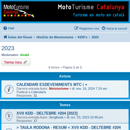
Mototurisme
Turisme en moto en català
PMF
Registreu-vos
Inicia la sessió
Índex del fòrum
Històric de Mototurisme
KDD's
2023
2023
Moderador:
Airald
Tema nou
8 temes • Pàgina
1
de
1
Avisos
CALENDARI ESDEVENIMENTS MTC i +
Darrera entrada Autor:
Mototurisme
«
dl. nov. 18, 2024 7:24 am
Publicat a
Calendaris
Respostes:
11
Temes
XVII KDD - DELTEBRE #204 [2023]
Darrera entrada Autor:
Sergibuda
«
dl. oct. 23, 2023 10:48 pm
Respostes:
17
> TAULA RODONA · RESUM < XVII KDD - DELTEBRE #204