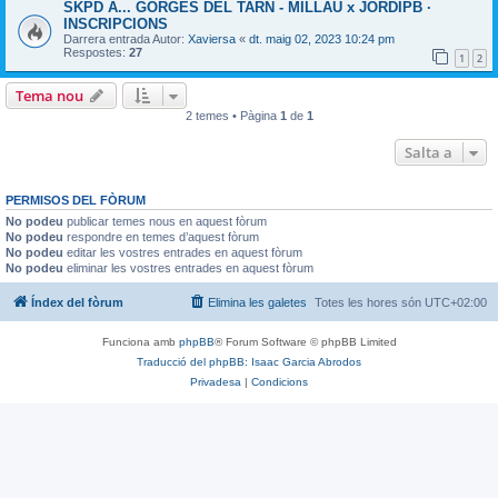
SKPD A... GORGES DEL TARN - MILLAU x JORDIPB ·
INSCRIPCIONS
Darrera entrada Autor:
Xaviersa
«
dt. maig 02, 2023 10:24 pm
Respostes:
27
1
2
Tema nou
2 temes • Pàgina
1
de
1
Salta a
PERMISOS DEL FÒRUM
No podeu
publicar temes nous en aquest fòrum
No podeu
respondre en temes d’aquest fòrum
No podeu
editar les vostres entrades en aquest fòrum
No podeu
eliminar les vostres entrades en aquest fòrum
Índex del fòrum
Elimina les galetes
Totes les hores són
UTC+02:00
Funciona amb
phpBB
® Forum Software © phpBB Limited
Traducció del phpBB: Isaac Garcia Abrodos
Privadesa
|
Condicions