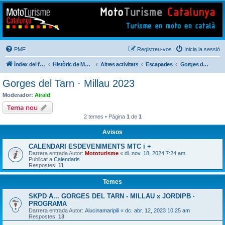
Mototurisme
Turisme en moto en català
PMF
Registreu-vos
Inicia la sessió
Índex del fòrum
Històric de Mototurisme
Altres activitats
Escapades
Gorges del Tarn · Millau 2023
Gorges del Tarn · Millau 2023
Moderador:
Airald
Tema nou
2 temes • Pàgina
1
de
1
Avisos
CALENDARI ESDEVENIMENTS MTC i +
Darrera entrada Autor:
Mototurisme
«
dl. nov. 18, 2024 7:24 am
Publicat a
Calendaris
Respostes:
11
Temes
SKPD A... GORGES DEL TARN - MILLAU x JORDIPB ·
PROGRAMA
Darrera entrada Autor:
Alucinamaripili
«
dc. abr. 12, 2023 10:25 am
Respostes:
13