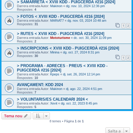
> SAMARRETA < XVIII KDD - PUIGCERDÀ #216 [2024]
Darrera entrada Autor:
Makinon
«
dg. nov. 10, 2024 12:36 pm
Respostes:
4
> FOTOS < XVIII KDD - PUIGCERDÀ #216 [2024]
Darrera entrada Autor:
MARtAT7
«
dg. nov. 03, 2024 10:48 am
Respostes:
31
1
2
> RUTES < XVIII KDD - PUIGCERDÀ #216 [2024]
Darrera entrada Autor:
Mototurisme
«
dc. oct. 30, 2024 11:09 pm
Respostes:
2
> INSCRIPCIONS < XVIII KDD - PUIGCERDÀ #216 [2024]
Darrera entrada Autor:
Minina
«
dg. oct. 27, 2024 8:31 pm
Respostes:
30
1
2
> PROGRAMA · ADRECES · PREUS < XVIII KDD -
PUIGCERDÀ #216 [2024]
Darrera entrada Autor:
Kpeps
«
dj. set. 26, 2024 12:14 pm
Respostes:
10
AVANÇAMENT: KDD 2024
Darrera entrada Autor:
Makinon
«
dj. ago. 22, 2024 4:51 pm
Respostes:
7
> VOLUNTARIS/ES CALENDARI 2024 <
Darrera entrada Autor:
Xevit
«
dg. oct. 22, 2023 8:45 pm
Respostes:
5
Tema nou
8 temes • Pàgina
1
de
1
Salta a