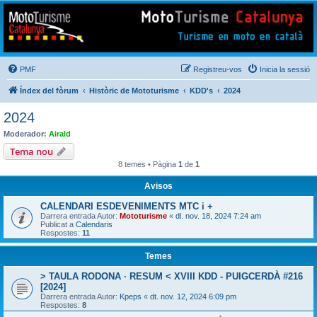
Mototurisme
Turisme en moto en català
PMF
Registreu-vos
Inicia la sessió
Índex del fòrum
Històric de Mototurisme
KDD's
2024
2024
Moderador:
Airald
Tema nou
8 temes • Pàgina
1
de
1
Avisos
CALENDARI ESDEVENIMENTS MTC i +
Darrera entrada Autor:
Mototurisme
«
dl. nov. 18, 2024 7:24 am
Publicat a
Calendaris
Respostes:
11
Temes
> TAULA RODONA · RESUM < XVIII KDD - PUIGCERDÀ #216
[2024]
Darrera entrada Autor:
Kpeps
«
dt. nov. 12, 2024 6:09 pm
Respostes:
8