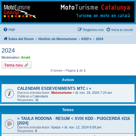
Mototurisme
Turisme en moto en català
PMF
Registreu-vos
Inicia la sessió
Índex del fòrum
Històric de Mototurisme
KDD's
2024
2024
Moderador:
Airald
Tema nou
8 temes • Pàgina
1
de
1
Avisos
CALENDARI ESDEVENIMENTS MTC i +
Darrera entrada Autor:
Mototurisme
«
dl. nov. 18, 2024 7:24 am
Publicat a
Calendaris
Respostes:
11
Temes
> TAULA RODONA · RESUM < XVIII KDD - PUIGCERDÀ #216
[2024]
Darrera entrada Autor:
Kpeps
«
dt. nov. 12, 2024 6:09 pm
Respostes:
8