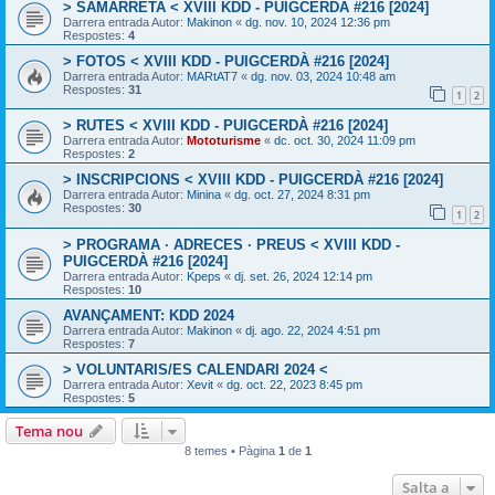
> SAMARRETA < XVIII KDD - PUIGCERDÀ #216 [2024]
Darrera entrada Autor:
Makinon
«
dg. nov. 10, 2024 12:36 pm
Respostes:
4
> FOTOS < XVIII KDD - PUIGCERDÀ #216 [2024]
Darrera entrada Autor:
MARtAT7
«
dg. nov. 03, 2024 10:48 am
Respostes:
31
1
2
> RUTES < XVIII KDD - PUIGCERDÀ #216 [2024]
Darrera entrada Autor:
Mototurisme
«
dc. oct. 30, 2024 11:09 pm
Respostes:
2
> INSCRIPCIONS < XVIII KDD - PUIGCERDÀ #216 [2024]
Darrera entrada Autor:
Minina
«
dg. oct. 27, 2024 8:31 pm
Respostes:
30
1
2
> PROGRAMA · ADRECES · PREUS < XVIII KDD -
PUIGCERDÀ #216 [2024]
Darrera entrada Autor:
Kpeps
«
dj. set. 26, 2024 12:14 pm
Respostes:
10
AVANÇAMENT: KDD 2024
Darrera entrada Autor:
Makinon
«
dj. ago. 22, 2024 4:51 pm
Respostes:
7
> VOLUNTARIS/ES CALENDARI 2024 <
Darrera entrada Autor:
Xevit
«
dg. oct. 22, 2023 8:45 pm
Respostes:
5
Tema nou
8 temes • Pàgina
1
de
1
Salta a