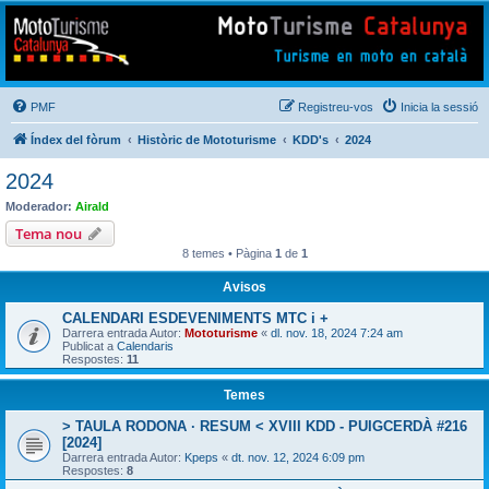
Mototurisme
Turisme en moto en català
PMF
Registreu-vos
Inicia la sessió
Índex del fòrum
Històric de Mototurisme
KDD's
2024
2024
Moderador:
Airald
Tema nou
8 temes • Pàgina
1
de
1
Avisos
CALENDARI ESDEVENIMENTS MTC i +
Darrera entrada Autor:
Mototurisme
«
dl. nov. 18, 2024 7:24 am
Publicat a
Calendaris
Respostes:
11
Temes
> TAULA RODONA · RESUM < XVIII KDD - PUIGCERDÀ #216
[2024]
Darrera entrada Autor:
Kpeps
«
dt. nov. 12, 2024 6:09 pm
Respostes:
8