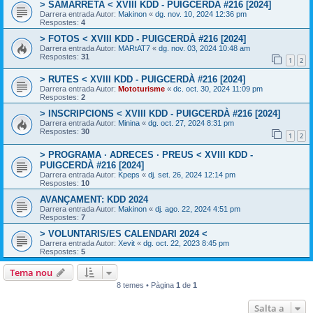
> SAMARRETA < XVIII KDD - PUIGCERDÀ #216 [2024]
Darrera entrada Autor:
Makinon
«
dg. nov. 10, 2024 12:36 pm
Respostes:
4
> FOTOS < XVIII KDD - PUIGCERDÀ #216 [2024]
Darrera entrada Autor:
MARtAT7
«
dg. nov. 03, 2024 10:48 am
Respostes:
31
1
2
> RUTES < XVIII KDD - PUIGCERDÀ #216 [2024]
Darrera entrada Autor:
Mototurisme
«
dc. oct. 30, 2024 11:09 pm
Respostes:
2
> INSCRIPCIONS < XVIII KDD - PUIGCERDÀ #216 [2024]
Darrera entrada Autor:
Minina
«
dg. oct. 27, 2024 8:31 pm
Respostes:
30
1
2
> PROGRAMA · ADRECES · PREUS < XVIII KDD -
PUIGCERDÀ #216 [2024]
Darrera entrada Autor:
Kpeps
«
dj. set. 26, 2024 12:14 pm
Respostes:
10
AVANÇAMENT: KDD 2024
Darrera entrada Autor:
Makinon
«
dj. ago. 22, 2024 4:51 pm
Respostes:
7
> VOLUNTARIS/ES CALENDARI 2024 <
Darrera entrada Autor:
Xevit
«
dg. oct. 22, 2023 8:45 pm
Respostes:
5
Tema nou
8 temes • Pàgina
1
de
1
Salta a