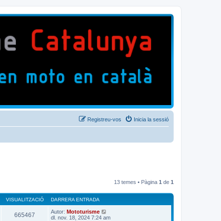
Registreu-vos
Inicia la sessió
13 temes • Pàgina
1
de
1
VISUALITZACIÓ
DARRERA ENTRADA
Autor:
Mototurisme
665467
dl. nov. 18, 2024 7:24 am