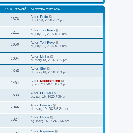
VISUALITZACIÓ
DARRERA ENTRADA
Autor:
Dodo
2378
dl. jul. 20, 2026 7:22 pm
Autor:
Toni Royo
1211
dl. juny 22, 2026 8:08 am
Autor:
Toni Royo
2650
dl. juny 22, 2026 8:07 am
Autor:
Minina
1604
dl. maig 18, 2026 8:35 pm
Autor:
She
2358
dl. maig 18, 2026 3:59 pm
Autor:
Mototurisme
1484
dj. abr. 23, 2026 11:02 pm
Autor:
PEPI600
3633
dg. abr. 19, 2026 7:39 pm
Autor:
Boolean
2046
dj. març 19, 2026 5:24 pm
Autor:
Minina
6327
dg. març 15, 2026 9:55 pm
Autor:
Napoleon