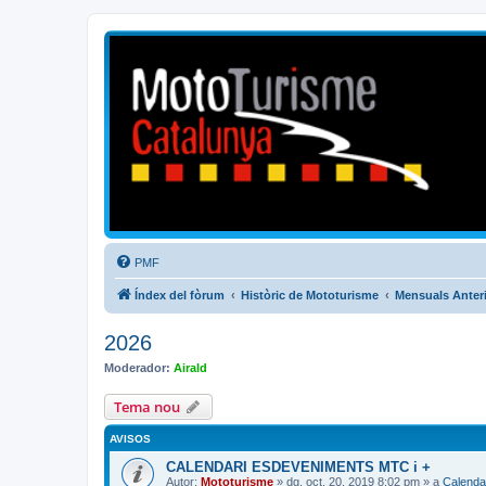
Mototurisme
Turisme en moto en català
PMF
Índex del fòrum
Històric de Mototurisme
Mensuals Anter
2026
Moderador:
Airald
Tema nou
AVISOS
CALENDARI ESDEVENIMENTS MTC i +
Autor:
Mototurisme
» dg. oct. 20, 2019 8:02 pm » a
Calenda