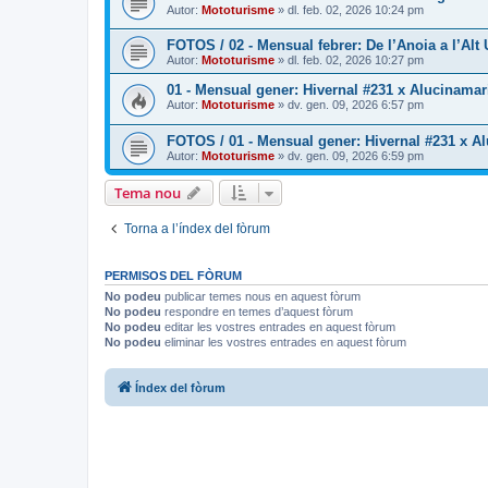
Autor:
Mototurisme
» dl. feb. 02, 2026 10:24 pm
FOTOS / 02 - Mensual febrer: De l’Anoia a l’Alt
Autor:
Mototurisme
» dl. feb. 02, 2026 10:27 pm
01 - Mensual gener: Hivernal #231 x Alucinamari
Autor:
Mototurisme
» dv. gen. 09, 2026 6:57 pm
FOTOS / 01 - Mensual gener: Hivernal #231 x Al
Autor:
Mototurisme
» dv. gen. 09, 2026 6:59 pm
Tema nou
Torna a l’índex del fòrum
PERMISOS DEL FÒRUM
No podeu
publicar temes nous en aquest fòrum
No podeu
respondre en temes d’aquest fòrum
No podeu
editar les vostres entrades en aquest fòrum
No podeu
eliminar les vostres entrades en aquest fòrum
Índex del fòrum