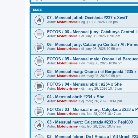
TEMES
07 - Mensual juliol: Occitània #237 x XeviT
Autor:
Mototurisme
» dg. jul. 12, 2026 1:38 pm
FOTOS / 06 - Mensual juny: Catalunya Central i
Autor:
Mototurisme
» dl. juny 08, 2026 11:01 pm
06 - Mensual juny: Catalunya Central i Alt Piri
Autor:
Mototurisme
» dl. juny 08, 2026 10:59 pm
FOTOS / 05 - Mensual maig: Osona i el Bergued
Autor:
Mototurisme
» dv. maig 08, 2026 10:04 pm
05 - Mensual maig: Osona i el Berguedà #235 x
Autor:
Mototurisme
» dv. maig 08, 2026 9:59 pm
FOTOS / 04 - Mensual abril: #234 x She
Autor:
Mototurisme
» dj. març 26, 2026 10:43 pm
04 - Mensual abril: #234 x She
Autor:
Mototurisme
» dj. març 26, 2026 10:41 pm
FOTOS / 03 - Mensual març: Calçotada #233 x 
Autor:
Mototurisme
» ds. feb. 28, 2026 10:47 am
03 - Mensual març: Calçotada #233 x Pepi600
Autor:
Mototurisme
» ds. feb. 28, 2026 10:47 am
02 - Mensual febrer: De l’Anoia a l’Alt Urgell #