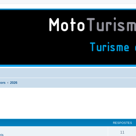
iors
2026
RESPOSTES
11
ris