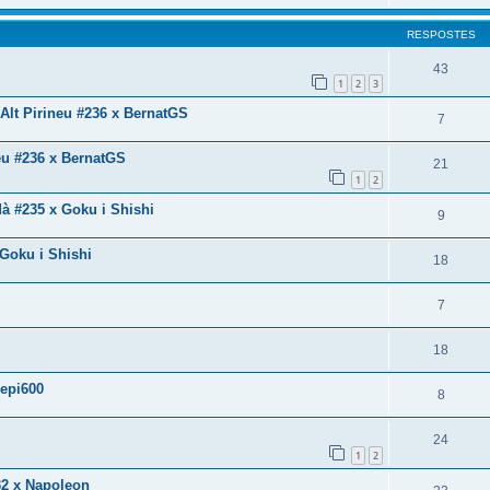
RESPOSTES
43
1
2
3
 Alt Pirineu #236 x BernatGS
7
neu #236 x BernatGS
21
1
2
à #235 x Goku i Shishi
9
 Goku i Shishi
18
7
18
Pepi600
8
24
1
2
232 x Napoleon