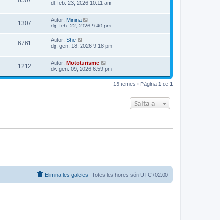
6507
dl. feb. 23, 2026 10:11 am
Autor:
Minina
1307
dg. feb. 22, 2026 9:40 pm
Autor:
She
6761
dg. gen. 18, 2026 9:18 pm
Autor:
Mototurisme
1212
dv. gen. 09, 2026 6:59 pm
13 temes • Pàgina
1
de
1
Salta a
Elimina les galetes
Totes les hores són
UTC+02:00