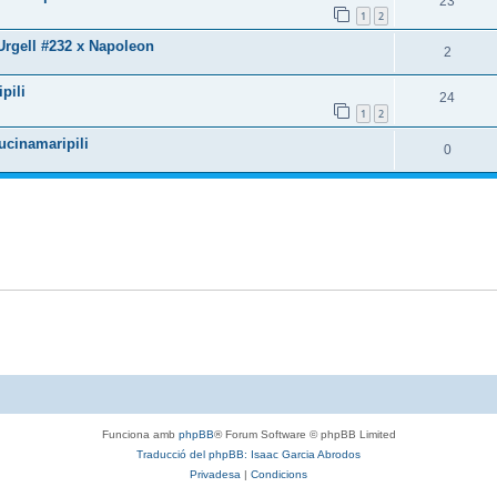
23
1
2
 Urgell #232 x Napoleon
2
pili
24
1
2
ucinamaripili
0
Funciona amb
phpBB
® Forum Software © phpBB Limited
Traducció del phpBB: Isaac Garcia Abrodos
Privadesa
|
Condicions