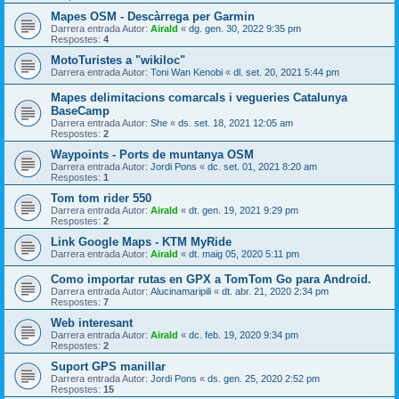
Mapes OSM - Descàrrega per Garmin
Darrera entrada Autor:
Airald
«
dg. gen. 30, 2022 9:35 pm
Respostes:
4
MotoTuristes a "wikiloc"
Darrera entrada Autor:
Toni Wan Kenobi
«
dl. set. 20, 2021 5:44 pm
Mapes delimitacions comarcals i vegueries Catalunya
BaseCamp
Darrera entrada Autor:
She
«
ds. set. 18, 2021 12:05 am
Respostes:
2
Waypoints - Ports de muntanya OSM
Darrera entrada Autor:
Jordi Pons
«
dc. set. 01, 2021 8:20 am
Respostes:
1
Tom tom rider 550
Darrera entrada Autor:
Airald
«
dt. gen. 19, 2021 9:29 pm
Respostes:
2
Link Google Maps - KTM MyRide
Darrera entrada Autor:
Airald
«
dt. maig 05, 2020 5:11 pm
Como importar rutas en GPX a TomTom Go para Android.
Darrera entrada Autor:
Alucinamaripili
«
dt. abr. 21, 2020 2:34 pm
Respostes:
7
Web interesant
Darrera entrada Autor:
Airald
«
dc. feb. 19, 2020 9:34 pm
Respostes:
2
Suport GPS manillar
Darrera entrada Autor:
Jordi Pons
«
ds. gen. 25, 2020 2:52 pm
Respostes:
15