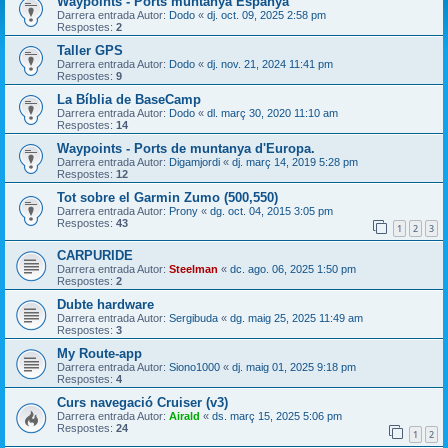
Waypoints - Ports muntanya Espanya
Darrera entrada Autor:
Dodo
«
dj. oct. 09, 2025 2:58 pm
Respostes:
2
Taller GPS
Darrera entrada Autor:
Dodo
«
dj. nov. 21, 2024 11:41 pm
Respostes:
9
La Bíblia de BaseCamp
Darrera entrada Autor:
Dodo
«
dl. març 30, 2020 11:10 am
Respostes:
14
Waypoints - Ports de muntanya d'Europa.
Darrera entrada Autor:
Digamjordi
«
dj. març 14, 2019 5:28 pm
Respostes:
12
Tot sobre el Garmin Zumo (500,550)
Darrera entrada Autor:
Prony
«
dg. oct. 04, 2015 3:05 pm
Respostes:
43
1
2
3
CARPURIDE
Darrera entrada Autor:
Steelman
«
dc. ago. 06, 2025 1:50 pm
Respostes:
2
Dubte hardware
Darrera entrada Autor:
Sergibuda
«
dg. maig 25, 2025 11:49 am
Respostes:
3
My Route-app
Darrera entrada Autor:
Siono1000
«
dj. maig 01, 2025 9:18 pm
Respostes:
4
Curs navegació Cruiser (v3)
Darrera entrada Autor:
Airald
«
ds. març 15, 2025 5:06 pm
Respostes:
24
1
2