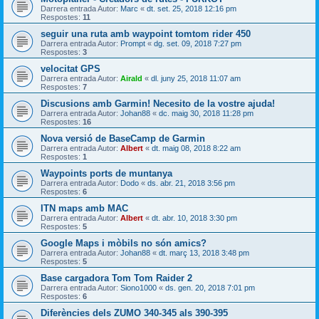
Darrera entrada Autor:
Marc
«
dt. set. 25, 2018 12:16 pm
Respostes:
11
seguir una ruta amb waypoint tomtom rider 450
Darrera entrada Autor:
Prompt
«
dg. set. 09, 2018 7:27 pm
Respostes:
3
velocitat GPS
Darrera entrada Autor:
Airald
«
dl. juny 25, 2018 11:07 am
Respostes:
7
Discusions amb Garmin! Necesito de la vostre ajuda!
Darrera entrada Autor:
Johan88
«
dc. maig 30, 2018 11:28 pm
Respostes:
16
Nova versió de BaseCamp de Garmin
Darrera entrada Autor:
Albert
«
dt. maig 08, 2018 8:22 am
Respostes:
1
Waypoints ports de muntanya
Darrera entrada Autor:
Dodo
«
ds. abr. 21, 2018 3:56 pm
Respostes:
6
ITN maps amb MAC
Darrera entrada Autor:
Albert
«
dt. abr. 10, 2018 3:30 pm
Respostes:
5
Google Maps i mòbils no són amics?
Darrera entrada Autor:
Johan88
«
dt. març 13, 2018 3:48 pm
Respostes:
5
Base cargadora Tom Tom Raider 2
Darrera entrada Autor:
Siono1000
«
ds. gen. 20, 2018 7:01 pm
Respostes:
6
Diferències dels ZUMO 340-345 als 390-395