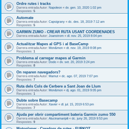
Ordre rutes i tracks
Darrera entrada Autor:
Napoleon
«
dv. gen. 10, 2020 1:02 pm
Respostes:
5
Automate
Darrera entrada Autor:
Capsigrany
«
dc. des. 18, 2019 7:12 am
Respostes:
5
GARMIN ZUMO - CREAR RUTA USANT COORDENADES
Darrera entrada Autor:
Joanstrom
«
dl. nov. 25, 2019 8:04 pm
Actualitzar Mapes al GPS i al BaseCamp
Darrera entrada Autor:
Mon&mon
«
dt. nov. 19, 2019 8:08 pm
Respostes:
1
Problema al carregar mapes al Garmin
Darrera entrada Autor:
Dodo
«
dv. set. 20, 2019 3:24 pm
Respostes:
8
On reparen navegadors?
Darrera entrada Autor:
Mamut
«
dc. ago. 07, 2019 7:07 pm
Respostes:
7
Ruta dels Cols de Cerbere a Sant Joan de Llum
Darrera entrada Autor:
Mon&mon
«
dj. ago. 01, 2019 9:05 pm
Respostes:
1
Dubte sobre Basecamp
Darrera entrada Autor:
Xavier
«
dl. jul. 15, 2019 6:53 pm
Respostes:
7
Ajuda per obrir compartiment bateria Garmin zumo 550
Darrera entrada Autor:
Alucinamaripili
«
dc. juny 26, 2019 9:53 pm
Respostes:
9
Motoplaner - Creadors de rutes - FURKOT