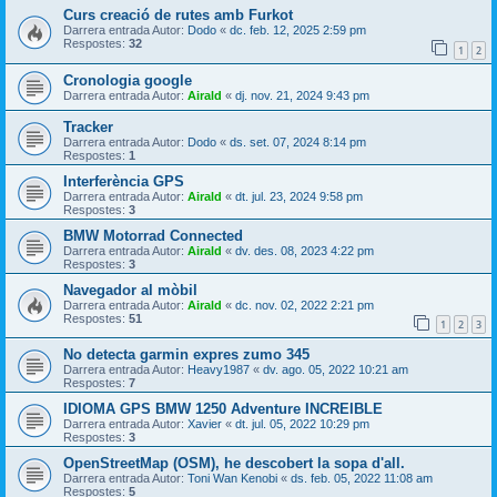
Curs creació de rutes amb Furkot
Darrera entrada Autor:
Dodo
«
dc. feb. 12, 2025 2:59 pm
Respostes:
32
1
2
Cronologia google
Darrera entrada Autor:
Airald
«
dj. nov. 21, 2024 9:43 pm
Tracker
Darrera entrada Autor:
Dodo
«
ds. set. 07, 2024 8:14 pm
Respostes:
1
Interferència GPS
Darrera entrada Autor:
Airald
«
dt. jul. 23, 2024 9:58 pm
Respostes:
3
BMW Motorrad Connected
Darrera entrada Autor:
Airald
«
dv. des. 08, 2023 4:22 pm
Respostes:
3
Navegador al mòbil
Darrera entrada Autor:
Airald
«
dc. nov. 02, 2022 2:21 pm
Respostes:
51
1
2
3
No detecta garmin expres zumo 345
Darrera entrada Autor:
Heavy1987
«
dv. ago. 05, 2022 10:21 am
Respostes:
7
IDIOMA GPS BMW 1250 Adventure INCREIBLE
Darrera entrada Autor:
Xavier
«
dt. jul. 05, 2022 10:29 pm
Respostes:
3
OpenStreetMap (OSM), he descobert la sopa d'all.
Darrera entrada Autor:
Toni Wan Kenobi
«
ds. feb. 05, 2022 11:08 am
Respostes:
5