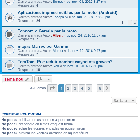
Darrera entrada Autor:
Bernat
«
dc. nov. 08, 2017 3:27 pm
Respostes:
4
Aplicacions imprescindibles per la moto! (Android)
Darrera entrada Autor:
Josep973
«
ds. abr. 29, 2017 8:22 pm
Respostes:
24
1
2
Tomtom o Garmin per la moto
Darrera entrada Autor:
Albert
«
dj. nov. 24, 2016 11:07 am
Respostes:
2
mapas Marroc per Garmin
Darrera entrada Autor:
Mamut
«
ds. nov. 19, 2016 9:47 pm
Respostes:
7
TomTom. Puc reduir nombre waypoints gravats?
Darrera entrada Autor:
Rad
«
dt. nov. 01, 2016 12:30 pm
Respostes:
10
Tema nou
Pàgina
1
de
8
1
2
3
4
5
8
Següent
361 temes
…
Salta a
PERMISOS DEL FÒRUM
No podeu
publicar temes nous en aquest fòrum
No podeu
respondre en temes d’aquest fòrum
No podeu
editar les vostres entrades en aquest fòrum
No podeu
eliminar les vostres entrades en aquest fòrum