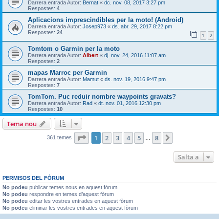
Darrera entrada Autor:
Bernat
«
dc. nov. 08, 2017 3:27 pm
Respostes:
4
Aplicacions imprescindibles per la moto! (Android)
Darrera entrada Autor:
Josep973
«
ds. abr. 29, 2017 8:22 pm
Respostes:
24
1
2
Tomtom o Garmin per la moto
Darrera entrada Autor:
Albert
«
dj. nov. 24, 2016 11:07 am
Respostes:
2
mapas Marroc per Garmin
Darrera entrada Autor:
Mamut
«
ds. nov. 19, 2016 9:47 pm
Respostes:
7
TomTom. Puc reduir nombre waypoints gravats?
Darrera entrada Autor:
Rad
«
dt. nov. 01, 2016 12:30 pm
Respostes:
10
Tema nou
Pàgina
1
de
8
1
2
3
4
5
8
Següent
361 temes
…
Salta a
PERMISOS DEL FÒRUM
No podeu
publicar temes nous en aquest fòrum
No podeu
respondre en temes d’aquest fòrum
No podeu
editar les vostres entrades en aquest fòrum
No podeu
eliminar les vostres entrades en aquest fòrum