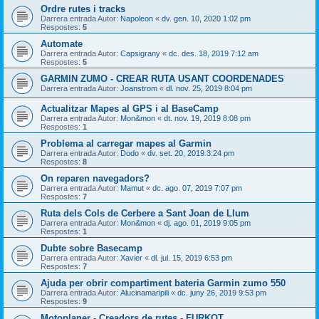
Ordre rutes i tracks
Darrera entrada Autor:
Napoleon
«
dv. gen. 10, 2020 1:02 pm
Respostes:
5
Automate
Darrera entrada Autor:
Capsigrany
«
dc. des. 18, 2019 7:12 am
Respostes:
5
GARMIN ZUMO - CREAR RUTA USANT COORDENADES
Darrera entrada Autor:
Joanstrom
«
dl. nov. 25, 2019 8:04 pm
Actualitzar Mapes al GPS i al BaseCamp
Darrera entrada Autor:
Mon&mon
«
dt. nov. 19, 2019 8:08 pm
Respostes:
1
Problema al carregar mapes al Garmin
Darrera entrada Autor:
Dodo
«
dv. set. 20, 2019 3:24 pm
Respostes:
8
On reparen navegadors?
Darrera entrada Autor:
Mamut
«
dc. ago. 07, 2019 7:07 pm
Respostes:
7
Ruta dels Cols de Cerbere a Sant Joan de Llum
Darrera entrada Autor:
Mon&mon
«
dj. ago. 01, 2019 9:05 pm
Respostes:
1
Dubte sobre Basecamp
Darrera entrada Autor:
Xavier
«
dl. jul. 15, 2019 6:53 pm
Respostes:
7
Ajuda per obrir compartiment bateria Garmin zumo 550
Darrera entrada Autor:
Alucinamaripili
«
dc. juny 26, 2019 9:53 pm
Respostes:
9
Motoplaner - Creadors de rutes - FURKOT