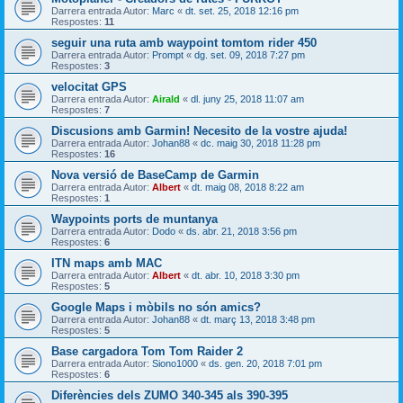
Darrera entrada Autor:
Marc
«
dt. set. 25, 2018 12:16 pm
Respostes:
11
seguir una ruta amb waypoint tomtom rider 450
Darrera entrada Autor:
Prompt
«
dg. set. 09, 2018 7:27 pm
Respostes:
3
velocitat GPS
Darrera entrada Autor:
Airald
«
dl. juny 25, 2018 11:07 am
Respostes:
7
Discusions amb Garmin! Necesito de la vostre ajuda!
Darrera entrada Autor:
Johan88
«
dc. maig 30, 2018 11:28 pm
Respostes:
16
Nova versió de BaseCamp de Garmin
Darrera entrada Autor:
Albert
«
dt. maig 08, 2018 8:22 am
Respostes:
1
Waypoints ports de muntanya
Darrera entrada Autor:
Dodo
«
ds. abr. 21, 2018 3:56 pm
Respostes:
6
ITN maps amb MAC
Darrera entrada Autor:
Albert
«
dt. abr. 10, 2018 3:30 pm
Respostes:
5
Google Maps i mòbils no són amics?
Darrera entrada Autor:
Johan88
«
dt. març 13, 2018 3:48 pm
Respostes:
5
Base cargadora Tom Tom Raider 2
Darrera entrada Autor:
Siono1000
«
ds. gen. 20, 2018 7:01 pm
Respostes:
6
Diferències dels ZUMO 340-345 als 390-395