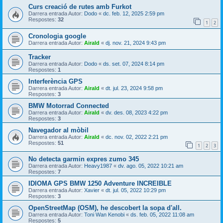
Curs creació de rutes amb Furkot
Darrera entrada Autor:
Dodo
«
dc. feb. 12, 2025 2:59 pm
Respostes:
32
1
2
Cronologia google
Darrera entrada Autor:
Airald
«
dj. nov. 21, 2024 9:43 pm
Tracker
Darrera entrada Autor:
Dodo
«
ds. set. 07, 2024 8:14 pm
Respostes:
1
Interferència GPS
Darrera entrada Autor:
Airald
«
dt. jul. 23, 2024 9:58 pm
Respostes:
3
BMW Motorrad Connected
Darrera entrada Autor:
Airald
«
dv. des. 08, 2023 4:22 pm
Respostes:
3
Navegador al mòbil
Darrera entrada Autor:
Airald
«
dc. nov. 02, 2022 2:21 pm
Respostes:
51
1
2
3
No detecta garmin expres zumo 345
Darrera entrada Autor:
Heavy1987
«
dv. ago. 05, 2022 10:21 am
Respostes:
7
IDIOMA GPS BMW 1250 Adventure INCREIBLE
Darrera entrada Autor:
Xavier
«
dt. jul. 05, 2022 10:29 pm
Respostes:
3
OpenStreetMap (OSM), he descobert la sopa d'all.
Darrera entrada Autor:
Toni Wan Kenobi
«
ds. feb. 05, 2022 11:08 am
Respostes:
5