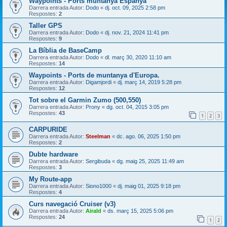
Waypoints - Ports muntanya Espanya
Darrera entrada Autor:
Dodo
«
dj. oct. 09, 2025 2:58 pm
Respostes:
2
Taller GPS
Darrera entrada Autor:
Dodo
«
dj. nov. 21, 2024 11:41 pm
Respostes:
9
La Bíblia de BaseCamp
Darrera entrada Autor:
Dodo
«
dl. març 30, 2020 11:10 am
Respostes:
14
Waypoints - Ports de muntanya d'Europa.
Darrera entrada Autor:
Digamjordi
«
dj. març 14, 2019 5:28 pm
Respostes:
12
Tot sobre el Garmin Zumo (500,550)
Darrera entrada Autor:
Prony
«
dg. oct. 04, 2015 3:05 pm
Respostes:
43
1
2
3
CARPURIDE
Darrera entrada Autor:
Steelman
«
dc. ago. 06, 2025 1:50 pm
Respostes:
2
Dubte hardware
Darrera entrada Autor:
Sergibuda
«
dg. maig 25, 2025 11:49 am
Respostes:
3
My Route-app
Darrera entrada Autor:
Siono1000
«
dj. maig 01, 2025 9:18 pm
Respostes:
4
Curs navegació Cruiser (v3)
Darrera entrada Autor:
Airald
«
ds. març 15, 2025 5:06 pm
Respostes:
24
1
2