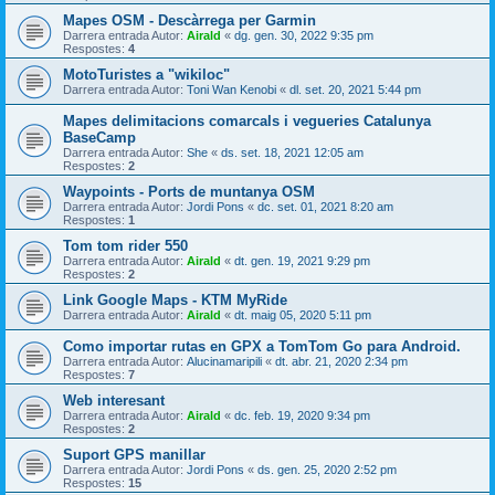
Mapes OSM - Descàrrega per Garmin
Darrera entrada Autor:
Airald
«
dg. gen. 30, 2022 9:35 pm
Respostes:
4
MotoTuristes a "wikiloc"
Darrera entrada Autor:
Toni Wan Kenobi
«
dl. set. 20, 2021 5:44 pm
Mapes delimitacions comarcals i vegueries Catalunya
BaseCamp
Darrera entrada Autor:
She
«
ds. set. 18, 2021 12:05 am
Respostes:
2
Waypoints - Ports de muntanya OSM
Darrera entrada Autor:
Jordi Pons
«
dc. set. 01, 2021 8:20 am
Respostes:
1
Tom tom rider 550
Darrera entrada Autor:
Airald
«
dt. gen. 19, 2021 9:29 pm
Respostes:
2
Link Google Maps - KTM MyRide
Darrera entrada Autor:
Airald
«
dt. maig 05, 2020 5:11 pm
Como importar rutas en GPX a TomTom Go para Android.
Darrera entrada Autor:
Alucinamaripili
«
dt. abr. 21, 2020 2:34 pm
Respostes:
7
Web interesant
Darrera entrada Autor:
Airald
«
dc. feb. 19, 2020 9:34 pm
Respostes:
2
Suport GPS manillar
Darrera entrada Autor:
Jordi Pons
«
ds. gen. 25, 2020 2:52 pm
Respostes:
15