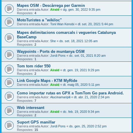
Mapes OSM - Descàrrega per Garmin
Darrera entrada Autor:
Airald
«
dg. gen. 30, 2022 9:35 pm
Respostes:
4
MotoTuristes a "wikiloc"
Darrera entrada Autor:
Toni Wan Kenobi
«
dl. set. 20, 2021 5:44 pm
Mapes delimitacions comarcals i vegueries Catalunya
BaseCamp
Darrera entrada Autor:
She
«
ds. set. 18, 2021 12:05 am
Respostes:
2
Waypoints - Ports de muntanya OSM
Darrera entrada Autor:
Jordi Pons
«
dc. set. 01, 2021 8:20 am
Respostes:
1
Tom tom rider 550
Darrera entrada Autor:
Airald
«
dt. gen. 19, 2021 9:29 pm
Respostes:
2
Link Google Maps - KTM MyRide
Darrera entrada Autor:
Airald
«
dt. maig 05, 2020 5:11 pm
Como importar rutas en GPX a TomTom Go para Android.
Darrera entrada Autor:
Alucinamaripili
«
dt. abr. 21, 2020 2:34 pm
Respostes:
7
Web interesant
Darrera entrada Autor:
Airald
«
dc. feb. 19, 2020 9:34 pm
Respostes:
2
Suport GPS manillar
Darrera entrada Autor:
Jordi Pons
«
ds. gen. 25, 2020 2:52 pm
Respostes:
15