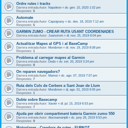
Ordre rutes i tracks
Darrera entrada Autor:
Napoleon
«
dv. gen. 10, 2020 1:02 pm
Respostes:
5
Automate
Darrera entrada Autor:
Capsigrany
«
dc. des. 18, 2019 7:12 am
Respostes:
5
GARMIN ZUMO - CREAR RUTA USANT COORDENADES
Darrera entrada Autor:
Joanstrom
«
dl. nov. 25, 2019 8:04 pm
Actualitzar Mapes al GPS i al BaseCamp
Darrera entrada Autor:
Mon&mon
«
dt. nov. 19, 2019 8:08 pm
Respostes:
1
Problema al carregar mapes al Garmin
Darrera entrada Autor:
Dodo
«
dv. set. 20, 2019 3:24 pm
Respostes:
8
On reparen navegadors?
Darrera entrada Autor:
Mamut
«
dc. ago. 07, 2019 7:07 pm
Respostes:
7
Ruta dels Cols de Cerbere a Sant Joan de Llum
Darrera entrada Autor:
Mon&mon
«
dj. ago. 01, 2019 9:05 pm
Respostes:
1
Dubte sobre Basecamp
Darrera entrada Autor:
Xavier
«
dl. jul. 15, 2019 6:53 pm
Respostes:
7
Ajuda per obrir compartiment bateria Garmin zumo 550
Darrera entrada Autor:
Alucinamaripili
«
dc. juny 26, 2019 9:53 pm
Respostes:
9
Motoplaner - Creadors de rutes - FURKOT