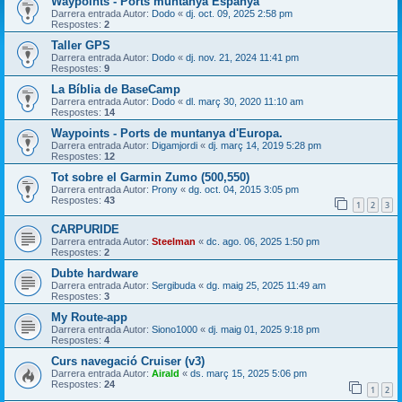
Waypoints - Ports muntanya Espanya
Darrera entrada Autor:
Dodo
«
dj. oct. 09, 2025 2:58 pm
Respostes:
2
Taller GPS
Darrera entrada Autor:
Dodo
«
dj. nov. 21, 2024 11:41 pm
Respostes:
9
La Bíblia de BaseCamp
Darrera entrada Autor:
Dodo
«
dl. març 30, 2020 11:10 am
Respostes:
14
Waypoints - Ports de muntanya d'Europa.
Darrera entrada Autor:
Digamjordi
«
dj. març 14, 2019 5:28 pm
Respostes:
12
Tot sobre el Garmin Zumo (500,550)
Darrera entrada Autor:
Prony
«
dg. oct. 04, 2015 3:05 pm
Respostes:
43
1
2
3
CARPURIDE
Darrera entrada Autor:
Steelman
«
dc. ago. 06, 2025 1:50 pm
Respostes:
2
Dubte hardware
Darrera entrada Autor:
Sergibuda
«
dg. maig 25, 2025 11:49 am
Respostes:
3
My Route-app
Darrera entrada Autor:
Siono1000
«
dj. maig 01, 2025 9:18 pm
Respostes:
4
Curs navegació Cruiser (v3)
Darrera entrada Autor:
Airald
«
ds. març 15, 2025 5:06 pm
Respostes:
24
1
2