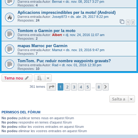
Darrera entrada Autor:
Bernat
«
dc. nov. 08, 2017 3:27 pm
Respostes:
4
Aplicacions imprescindibles per la moto! (Android)
Darrera entrada Autor:
Josep973
«
ds. abr. 29, 2017 8:22 pm
Respostes:
24
1
2
Tomtom o Garmin per la moto
Darrera entrada Autor:
Albert
«
dj. nov. 24, 2016 11:07 am
Respostes:
2
mapas Marroc per Garmin
Darrera entrada Autor:
Mamut
«
ds. nov. 19, 2016 9:47 pm
Respostes:
7
TomTom. Puc reduir nombre waypoints gravats?
Darrera entrada Autor:
Rad
«
dt. nov. 01, 2016 12:30 pm
Respostes:
10
Tema nou
Pàgina
1
de
8
1
2
3
4
5
8
Següent
361 temes
…
Salta a
PERMISOS DEL FÒRUM
No podeu
publicar temes nous en aquest fòrum
No podeu
respondre en temes d’aquest fòrum
No podeu
editar les vostres entrades en aquest fòrum
No podeu
eliminar les vostres entrades en aquest fòrum