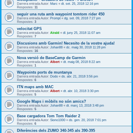
Darrera entrada Autor:
Marc
«
dt. set. 25, 2018 12:16 pm
Respostes:
11
seguir una ruta amb waypoint tomtom rider 450
Darrera entrada Autor:
Prompt
«
dg. set. 09, 2018 7:27 pm
Respostes:
3
velocitat GPS
Darrera entrada Autor:
Airald
«
dl. juny 25, 2018 11:07 am
Respostes:
7
Discusions amb Garmin! Necesito de la vostre ajuda!
Darrera entrada Autor:
Johan88
«
dc. maig 30, 2018 11:28 pm
Respostes:
16
Nova versió de BaseCamp de Garmin
Darrera entrada Autor:
Albert
«
dt. maig 08, 2018 8:22 am
Respostes:
1
Waypoints ports de muntanya
Darrera entrada Autor:
Dodo
«
ds. abr. 21, 2018 3:56 pm
Respostes:
6
ITN maps amb MAC
Darrera entrada Autor:
Albert
«
dt. abr. 10, 2018 3:30 pm
Respostes:
5
Google Maps i mòbils no són amics?
Darrera entrada Autor:
Johan88
«
dt. març 13, 2018 3:48 pm
Respostes:
5
Base cargadora Tom Tom Raider 2
Darrera entrada Autor:
Siono1000
«
ds. gen. 20, 2018 7:01 pm
Respostes:
6
Diferències dels ZUMO 340-345 als 390-395