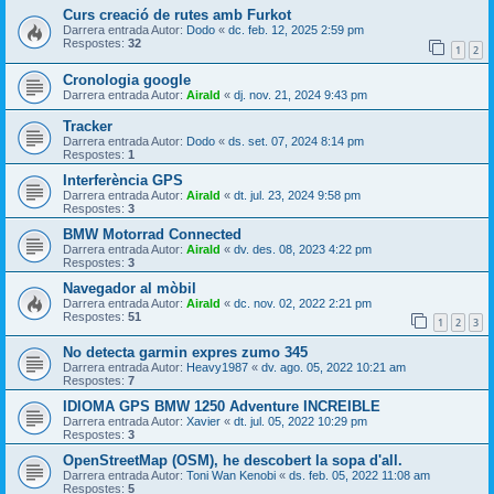
Curs creació de rutes amb Furkot
Darrera entrada Autor:
Dodo
«
dc. feb. 12, 2025 2:59 pm
Respostes:
32
1
2
Cronologia google
Darrera entrada Autor:
Airald
«
dj. nov. 21, 2024 9:43 pm
Tracker
Darrera entrada Autor:
Dodo
«
ds. set. 07, 2024 8:14 pm
Respostes:
1
Interferència GPS
Darrera entrada Autor:
Airald
«
dt. jul. 23, 2024 9:58 pm
Respostes:
3
BMW Motorrad Connected
Darrera entrada Autor:
Airald
«
dv. des. 08, 2023 4:22 pm
Respostes:
3
Navegador al mòbil
Darrera entrada Autor:
Airald
«
dc. nov. 02, 2022 2:21 pm
Respostes:
51
1
2
3
No detecta garmin expres zumo 345
Darrera entrada Autor:
Heavy1987
«
dv. ago. 05, 2022 10:21 am
Respostes:
7
IDIOMA GPS BMW 1250 Adventure INCREIBLE
Darrera entrada Autor:
Xavier
«
dt. jul. 05, 2022 10:29 pm
Respostes:
3
OpenStreetMap (OSM), he descobert la sopa d'all.
Darrera entrada Autor:
Toni Wan Kenobi
«
ds. feb. 05, 2022 11:08 am
Respostes:
5