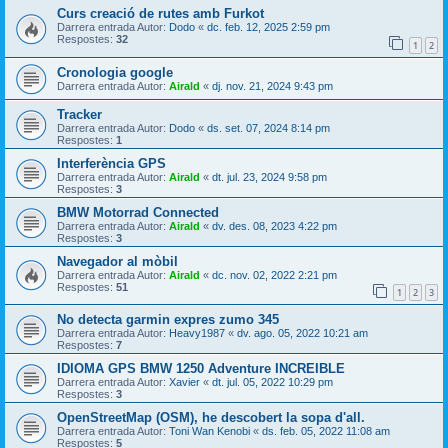
Curs creació de rutes amb Furkot
Darrera entrada Autor:
Dodo
«
dc. feb. 12, 2025 2:59 pm
Respostes:
32
1
2
Cronologia google
Darrera entrada Autor:
Airald
«
dj. nov. 21, 2024 9:43 pm
Tracker
Darrera entrada Autor:
Dodo
«
ds. set. 07, 2024 8:14 pm
Respostes:
1
Interferència GPS
Darrera entrada Autor:
Airald
«
dt. jul. 23, 2024 9:58 pm
Respostes:
3
BMW Motorrad Connected
Darrera entrada Autor:
Airald
«
dv. des. 08, 2023 4:22 pm
Respostes:
3
Navegador al mòbil
Darrera entrada Autor:
Airald
«
dc. nov. 02, 2022 2:21 pm
Respostes:
51
1
2
3
No detecta garmin expres zumo 345
Darrera entrada Autor:
Heavy1987
«
dv. ago. 05, 2022 10:21 am
Respostes:
7
IDIOMA GPS BMW 1250 Adventure INCREIBLE
Darrera entrada Autor:
Xavier
«
dt. jul. 05, 2022 10:29 pm
Respostes:
3
OpenStreetMap (OSM), he descobert la sopa d'all.
Darrera entrada Autor:
Toni Wan Kenobi
«
ds. feb. 05, 2022 11:08 am
Respostes:
5