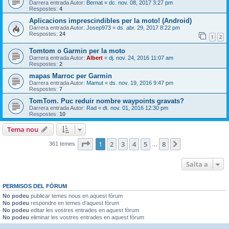
Darrera entrada Autor:
Bernat
«
dc. nov. 08, 2017 3:27 pm
Respostes:
4
Aplicacions imprescindibles per la moto! (Android)
Darrera entrada Autor:
Josep973
«
ds. abr. 29, 2017 8:22 pm
Respostes:
24
1
2
Tomtom o Garmin per la moto
Darrera entrada Autor:
Albert
«
dj. nov. 24, 2016 11:07 am
Respostes:
2
mapas Marroc per Garmin
Darrera entrada Autor:
Mamut
«
ds. nov. 19, 2016 9:47 pm
Respostes:
7
TomTom. Puc reduir nombre waypoints gravats?
Darrera entrada Autor:
Rad
«
dt. nov. 01, 2016 12:30 pm
Respostes:
10
Tema nou
Pàgina
1
de
8
1
2
3
4
5
8
Següent
361 temes
…
Salta a
PERMISOS DEL FÒRUM
No podeu
publicar temes nous en aquest fòrum
No podeu
respondre en temes d’aquest fòrum
No podeu
editar les vostres entrades en aquest fòrum
No podeu
eliminar les vostres entrades en aquest fòrum