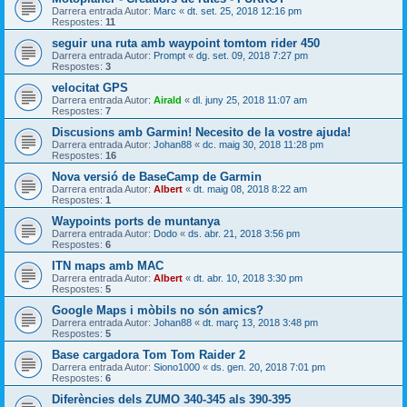
Darrera entrada Autor:
Marc
«
dt. set. 25, 2018 12:16 pm
Respostes:
11
seguir una ruta amb waypoint tomtom rider 450
Darrera entrada Autor:
Prompt
«
dg. set. 09, 2018 7:27 pm
Respostes:
3
velocitat GPS
Darrera entrada Autor:
Airald
«
dl. juny 25, 2018 11:07 am
Respostes:
7
Discusions amb Garmin! Necesito de la vostre ajuda!
Darrera entrada Autor:
Johan88
«
dc. maig 30, 2018 11:28 pm
Respostes:
16
Nova versió de BaseCamp de Garmin
Darrera entrada Autor:
Albert
«
dt. maig 08, 2018 8:22 am
Respostes:
1
Waypoints ports de muntanya
Darrera entrada Autor:
Dodo
«
ds. abr. 21, 2018 3:56 pm
Respostes:
6
ITN maps amb MAC
Darrera entrada Autor:
Albert
«
dt. abr. 10, 2018 3:30 pm
Respostes:
5
Google Maps i mòbils no són amics?
Darrera entrada Autor:
Johan88
«
dt. març 13, 2018 3:48 pm
Respostes:
5
Base cargadora Tom Tom Raider 2
Darrera entrada Autor:
Siono1000
«
ds. gen. 20, 2018 7:01 pm
Respostes:
6
Diferències dels ZUMO 340-345 als 390-395