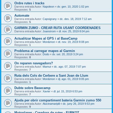
Ordre rutes i tracks
Darrera entrada Autor:
Napoleon
«
dv. gen. 10, 2020 1:02 pm
Respostes:
5
Automate
Darrera entrada Autor:
Capsigrany
«
dc. des. 18, 2019 7:12 am
Respostes:
5
GARMIN ZUMO - CREAR RUTA USANT COORDENADES
Darrera entrada Autor:
Joanstrom
«
dl. nov. 25, 2019 8:04 pm
Actualitzar Mapes al GPS i al BaseCamp
Darrera entrada Autor:
Mon&mon
«
dt. nov. 19, 2019 8:08 pm
Respostes:
1
Problema al carregar mapes al Garmin
Darrera entrada Autor:
Dodo
«
dv. set. 20, 2019 3:24 pm
Respostes:
8
On reparen navegadors?
Darrera entrada Autor:
Mamut
«
dc. ago. 07, 2019 7:07 pm
Respostes:
7
Ruta dels Cols de Cerbere a Sant Joan de Llum
Darrera entrada Autor:
Mon&mon
«
dj. ago. 01, 2019 9:05 pm
Respostes:
1
Dubte sobre Basecamp
Darrera entrada Autor:
Xavier
«
dl. jul. 15, 2019 6:53 pm
Respostes:
7
Ajuda per obrir compartiment bateria Garmin zumo 550
Darrera entrada Autor:
Alucinamaripili
«
dc. juny 26, 2019 9:53 pm
Respostes:
9
Motoplaner - Creadors de rutes - FURKOT