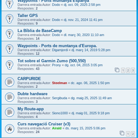
Waypoints - Ports muntanya Espanya
Darrera entrada Autor:
Dodo
«
dj. oct. 09, 2025 2:58 pm
Respostes:
2
Taller GPS
Darrera entrada Autor:
Dodo
«
dj. nov. 21, 2024 11:41 pm
Respostes:
9
La Bíblia de BaseCamp
Darrera entrada Autor:
Dodo
«
dl. març 30, 2020 11:10 am
Respostes:
14
Waypoints - Ports de muntanya d'Europa.
Darrera entrada Autor:
Digamjordi
«
dj. març 14, 2019 5:28 pm
Respostes:
12
Tot sobre el Garmin Zumo (500,550)
Darrera entrada Autor:
Prony
«
dg. oct. 04, 2015 3:05 pm
Respostes:
43
1
2
3
CARPURIDE
Darrera entrada Autor:
Steelman
«
dc. ago. 06, 2025 1:50 pm
Respostes:
2
Dubte hardware
Darrera entrada Autor:
Sergibuda
«
dg. maig 25, 2025 11:49 am
Respostes:
3
My Route-app
Darrera entrada Autor:
Siono1000
«
dj. maig 01, 2025 9:18 pm
Respostes:
4
Curs navegació Cruiser (v3)
Darrera entrada Autor:
Airald
«
ds. març 15, 2025 5:06 pm
Respostes:
24
1
2