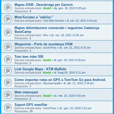
Mapes OSM - Descàrrega per Garmin
Darrera entrada Autor:
Airald
«
dg. gen. 30, 2022 9:35 pm
Respostes:
4
MotoTuristes a "wikiloc"
Darrera entrada Autor:
Toni Wan Kenobi
«
dl. set. 20, 2021 5:44 pm
Mapes delimitacions comarcals i vegueries Catalunya
BaseCamp
Darrera entrada Autor:
She
«
ds. set. 18, 2021 12:05 am
Respostes:
2
Waypoints - Ports de muntanya OSM
Darrera entrada Autor:
Jordi Pons
«
dc. set. 01, 2021 8:20 am
Respostes:
1
Tom tom rider 550
Darrera entrada Autor:
Airald
«
dt. gen. 19, 2021 9:29 pm
Respostes:
2
Link Google Maps - KTM MyRide
Darrera entrada Autor:
Airald
«
dt. maig 05, 2020 5:11 pm
Como importar rutas en GPX a TomTom Go para Android.
Darrera entrada Autor:
Alucinamaripili
«
dt. abr. 21, 2020 2:34 pm
Respostes:
7
Web interesant
Darrera entrada Autor:
Airald
«
dc. feb. 19, 2020 9:34 pm
Respostes:
2
Suport GPS manillar
Darrera entrada Autor:
Jordi Pons
«
ds. gen. 25, 2020 2:52 pm
Respostes:
15