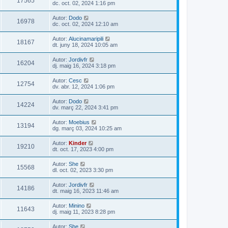
17565
dc. oct. 02, 2024 1:16 pm
Autor:
Dodo
16978
dc. oct. 02, 2024 12:10 am
Autor:
Alucinamaripili
18167
dt. juny 18, 2024 10:05 am
Autor:
Jordivfr
16204
dj. maig 16, 2024 3:18 pm
Autor:
Cesc
12754
dv. abr. 12, 2024 1:06 pm
Autor:
Dodo
14224
dv. març 22, 2024 3:41 pm
Autor:
Moebius
13194
dg. març 03, 2024 10:25 am
Autor:
Kinder
19210
dt. oct. 17, 2023 4:00 pm
Autor:
She
15568
dl. oct. 02, 2023 3:30 pm
Autor:
Jordivfr
14186
dt. maig 16, 2023 11:46 am
Autor:
Minino
11643
dj. maig 11, 2023 8:28 pm
Autor:
She