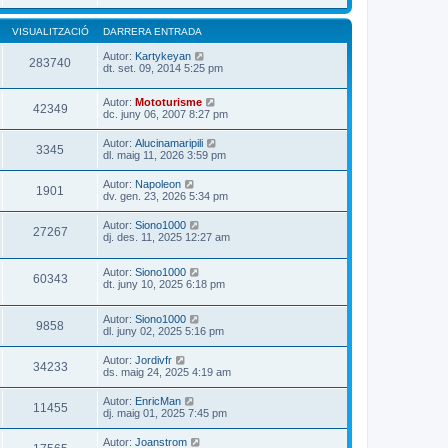
VISUALITZACIÓ
DARRERA ENTRADA
Autor:
Kartykeyan
283740
dt. set. 09, 2014 5:25 pm
Autor:
Mototurisme
42349
dc. juny 06, 2007 8:27 pm
Autor:
Alucinamaripili
3345
dl. maig 11, 2026 3:59 pm
Autor:
Napoleon
1901
dv. gen. 23, 2026 5:34 pm
Autor:
Siono1000
27267
dj. des. 11, 2025 12:27 am
Autor:
Siono1000
60343
dt. juny 10, 2025 6:18 pm
Autor:
Siono1000
9858
dl. juny 02, 2025 5:16 pm
Autor:
Jordivfr
34233
ds. maig 24, 2025 4:19 am
Autor:
EnricMan
11455
dj. maig 01, 2025 7:45 pm
Autor:
Joanstrom