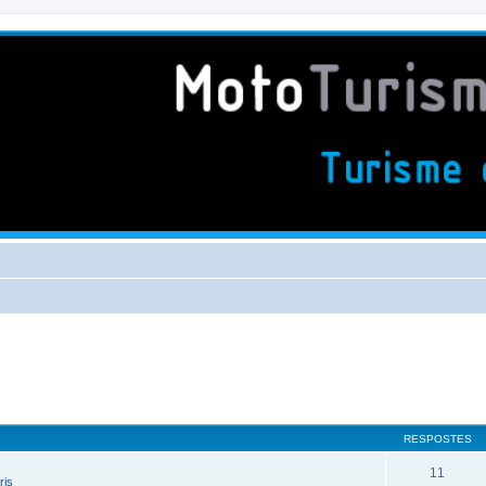
RESPOSTES
11
ris