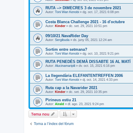
RUTA --> DIMECRES 3 de novembre 2021
Autor:
Toni Wan Kenobi
» dg. oct. 17, 2021 6:08 pm
Costa Blanca Challenge 2021 - 16 d'octubre
Autor:
Kinder
» dc. set. 29, 2021 10:51 pm
09/10/21 NavaRider Day
Autor:
Sergibuda
» ds. juny 05, 2021 12:24 am
Sortim entre setmana?
Autor:
Toni Wan Kenobi
» dg. oct. 10, 2021 9:21 pm
RUTA PENEDÈS DEMÀ DISSABTE 16 AL MATÍ
Autor:
Alucinamaripili
» dv. oct. 15, 2021 6:16 pm
La llegendària ELEFANTENTREFFEN 2006
Autor:
Toni Wan Kenobi
» dj. oct. 14, 2021 4:33 pm
Ruta cap a la Navarider 2021
Autor:
Kinder
» dc. set. 29, 2021 10:35 pm
Pirineus estiu 21
Autor:
Airald
» dl. ago. 23, 2021 9:24 pm
Tema nou
Torna a l’índex del fòrum