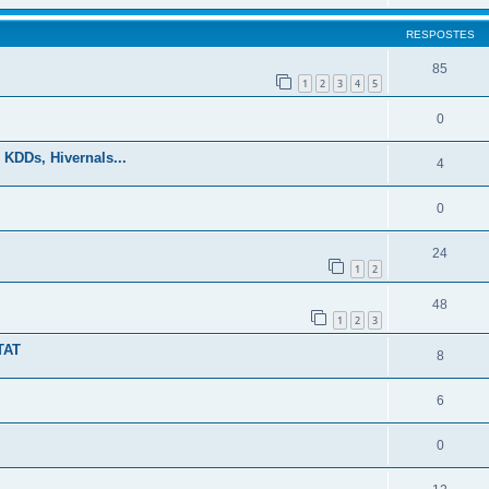
RESPOSTES
85
1
2
3
4
5
0
 KDDs, Hivernals...
4
0
24
1
2
48
1
2
3
TAT
8
6
0