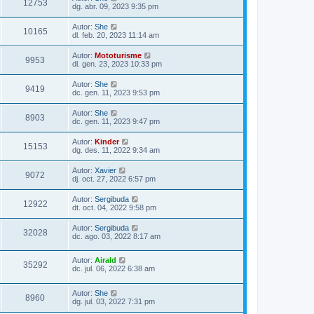
12753
dg. abr. 09, 2023 9:35 pm
Autor:
She
10165
dl. feb. 20, 2023 11:14 am
Autor:
Mototurisme
9953
dl. gen. 23, 2023 10:33 pm
Autor:
She
9419
dc. gen. 11, 2023 9:53 pm
Autor:
She
8903
dc. gen. 11, 2023 9:47 pm
Autor:
Kinder
15153
dg. des. 11, 2022 9:34 am
Autor:
Xavier
9072
dj. oct. 27, 2022 6:57 pm
Autor:
Sergibuda
12922
dt. oct. 04, 2022 9:58 pm
Autor:
Sergibuda
32028
dc. ago. 03, 2022 8:17 am
Autor:
Airald
35292
dc. jul. 06, 2022 6:38 am
Autor:
She
8960
dg. jul. 03, 2022 7:31 pm