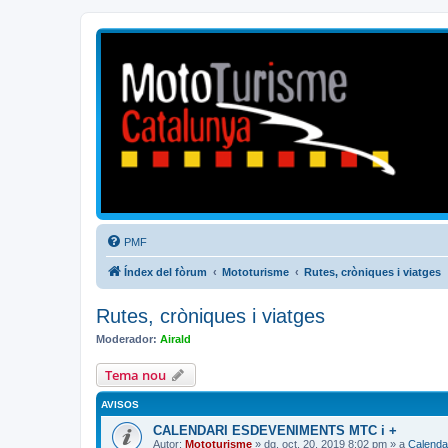
Mototurisme
Turisme en moto en català
PMF
Índex del fòrum
Mototurisme
Rutes, cròniques i viatges
Rutes, cròniques i viatges
Moderador:
Airald
Tema nou
AVISOS
CALENDARI ESDEVENIMENTS MTC i +
Autor:
Mototurisme
» dg. oct. 20, 2019 8:02 pm » a
Calenda