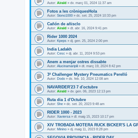
Autor:
Airald
» dv. març 01, 2024 11:37 am
Fotos a les cròniquesHola
Autor:
Siono1000
» dc. set. 25, 2024 10:33 pm
Cañón de añisclo
Autor:
Airald
» dt. abr. 16, 2024 9:41 pm
Rider 1000 2024
Autor:
Kpeps
» dj. gen. 25, 2024 2:00 pm
India Ladakh
Autor:
Cesc
» dj. abr. 11, 2024 9:53 pm
Anem a menjar ostres dissabte
Autor:
Alucinamaripili
» dt. març 19, 2024 8:42 pm
3ª Challenger Mystery Pneumatics Perelló
Autor:
Dodo
» ds. feb. 10, 2024 12:08 am
NAVARIDER'23 7 d'octubre
Autor:
Airald
» dv. gen. 06, 2023 12:13 pm
Ruta dia 1 d'Octubre
Autor:
She
» dc. set. 20, 2023 9:48 am
RIDER 1000 - 2023
Autor:
Xaviersa
» dl. maig 15, 2023 10:17 pm
XIV TROBADA MOTERA RUCK BICKER'S LA 
Autor:
Minino
» dj. maig 11, 2023 8:28 pm
SEGOVIA PROVINCIA - RIDER DAY