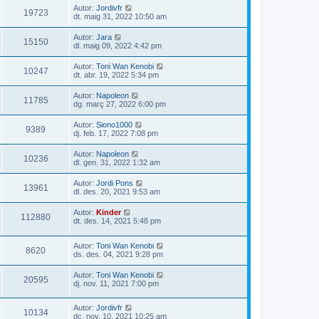
Autor:
Jordivfr
19723
dt. maig 31, 2022 10:50 am
Autor:
Jara
15150
dl. maig 09, 2022 4:42 pm
Autor:
Toni Wan Kenobi
10247
dt. abr. 19, 2022 5:34 pm
Autor:
Napoleon
11785
dg. març 27, 2022 6:00 pm
Autor:
Siono1000
9389
dj. feb. 17, 2022 7:08 pm
Autor:
Napoleon
10236
dl. gen. 31, 2022 1:32 am
Autor:
Jordi Pons
13961
dl. des. 20, 2021 9:53 am
Autor:
Kinder
112880
dt. des. 14, 2021 5:48 pm
Autor:
Toni Wan Kenobi
8620
ds. des. 04, 2021 9:28 pm
Autor:
Toni Wan Kenobi
20595
dj. nov. 11, 2021 7:00 pm
Autor:
Jordivfr
10134
dc. nov. 10, 2021 10:25 am