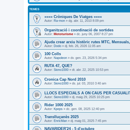
TEMES
»»»» Cròniques De Viatges ««««
Autor:
Ra-mon
» dg. abr. 11, 2010 8:09 pm
Organització i coordinació de sortides
Autor:
Mototurisme
» dc. juny 06, 2007 8:27 pm
Ajuda crear arxiu històric rutes MTC, Mensuals,
Autor:
Dodo
» dj. feb. 26, 2026 11:05 am
100 Colls
Autor:
Napoleon
» dv. gen. 23, 2026 5:34 pm
RUTA 47, QUE?
Autor:
Siono1000
» dt. abr. 22, 2025 10:53 pm
Cronica Cap Nord 2010
Autor:
Siono1000
» ds. jul. 03, 2010 3:40 am
LLOCS ESPECIALS A ON CAUS PER CASUALI
Autor:
Siono1000
» dj. maig 29, 2025 10:25 pm
Rider 1000 2025
Autor:
Kpeps
» dc. gen. 08, 2025 12:40 pm
Translluçanès 2025
Autor:
EnricMan
» dj. maig 01, 2025 7:45 pm
NAVARIDER'24 - 5 d'octubre