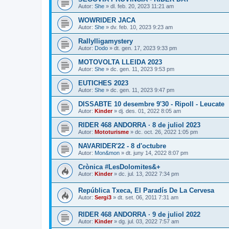
Autor:
She
» dl. feb. 20, 2023 11:21 am
WOWRIDER JACA
Autor:
She
» dv. feb. 10, 2023 9:23 am
Rallylligamystery
Autor:
Dodo
» dt. gen. 17, 2023 9:33 pm
MOTOVOLTA LLEIDA 2023
Autor:
She
» dc. gen. 11, 2023 9:53 pm
EUTICHES 2023
Autor:
She
» dc. gen. 11, 2023 9:47 pm
DISSABTE 10 desembre 9'30 - Ripoll - Leucate
Autor:
Kinder
» dj. des. 01, 2022 8:05 am
RIDER 468 ANDORRA · 8 de juliol 2023
Autor:
Mototurisme
» dc. oct. 26, 2022 1:05 pm
NAVARIDER'22 - 8 d'octubre
Autor:
Mon&mon
» dt. juny 14, 2022 8:07 pm
Crònica #LesDolomites&+
Autor:
Kinder
» dc. jul. 13, 2022 7:34 pm
República Txeca, El Paradís De La Cervesa
Autor:
Sergi3
» dt. set. 06, 2011 7:31 am
RIDER 468 ANDORRA · 9 de juliol 2022
Autor:
Kinder
» dg. jul. 03, 2022 7:57 am