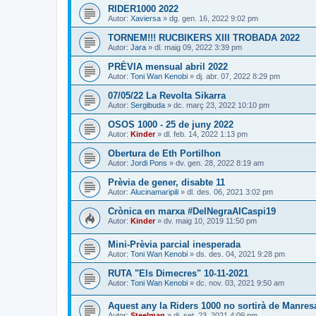
RIDER1000 2022
Autor:
Xaviersa
» dg. gen. 16, 2022 9:02 pm
TORNEM!!! RUCBIKERS XIII TROBADA 2022
Autor:
Jara
» dl. maig 09, 2022 3:39 pm
PRÈVIA mensual abril 2022
Autor:
Toni Wan Kenobi
» dj. abr. 07, 2022 8:29 pm
07/05/22 La Revolta Sikarra
Autor:
Sergibuda
» dc. març 23, 2022 10:10 pm
OSOS 1000 - 25 de juny 2022
Autor:
Kinder
» dl. feb. 14, 2022 1:13 pm
Obertura de Eth Portilhon
Autor:
Jordi Pons
» dv. gen. 28, 2022 8:19 am
Prèvia de gener, disabte 11
Autor:
Alucinamaripili
» dl. des. 06, 2021 3:02 pm
Crònica en marxa #DelNegraAlCaspi19
Autor:
Kinder
» dv. maig 10, 2019 11:50 pm
Mini-Prèvia parcial inesperada
Autor:
Toni Wan Kenobi
» ds. des. 04, 2021 9:28 pm
RUTA "Els Dimecres" 10-11-2021
Autor:
Toni Wan Kenobi
» dc. nov. 03, 2021 9:50 am
Aquest any la Riders 1000 no sortirà de Manresa,
Autor:
Steelman
» dj. set. 23, 2021 4:09 pm