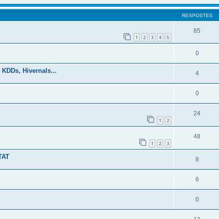
RESPOSTES
85
1
2
3
4
5
0
 KDDs, Hivernals...
4
0
24
1
2
48
1
2
3
TAT
8
6
0