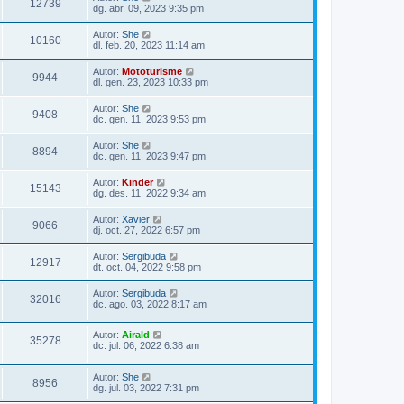
12739
dg. abr. 09, 2023 9:35 pm
Autor:
She
10160
dl. feb. 20, 2023 11:14 am
Autor:
Mototurisme
9944
dl. gen. 23, 2023 10:33 pm
Autor:
She
9408
dc. gen. 11, 2023 9:53 pm
Autor:
She
8894
dc. gen. 11, 2023 9:47 pm
Autor:
Kinder
15143
dg. des. 11, 2022 9:34 am
Autor:
Xavier
9066
dj. oct. 27, 2022 6:57 pm
Autor:
Sergibuda
12917
dt. oct. 04, 2022 9:58 pm
Autor:
Sergibuda
32016
dc. ago. 03, 2022 8:17 am
Autor:
Airald
35278
dc. jul. 06, 2022 6:38 am
Autor:
She
8956
dg. jul. 03, 2022 7:31 pm