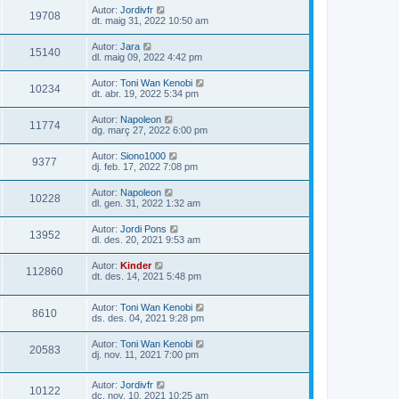
Autor:
Jordivfr
19708
dt. maig 31, 2022 10:50 am
Autor:
Jara
15140
dl. maig 09, 2022 4:42 pm
Autor:
Toni Wan Kenobi
10234
dt. abr. 19, 2022 5:34 pm
Autor:
Napoleon
11774
dg. març 27, 2022 6:00 pm
Autor:
Siono1000
9377
dj. feb. 17, 2022 7:08 pm
Autor:
Napoleon
10228
dl. gen. 31, 2022 1:32 am
Autor:
Jordi Pons
13952
dl. des. 20, 2021 9:53 am
Autor:
Kinder
112860
dt. des. 14, 2021 5:48 pm
Autor:
Toni Wan Kenobi
8610
ds. des. 04, 2021 9:28 pm
Autor:
Toni Wan Kenobi
20583
dj. nov. 11, 2021 7:00 pm
Autor:
Jordivfr
10122
dc. nov. 10, 2021 10:25 am