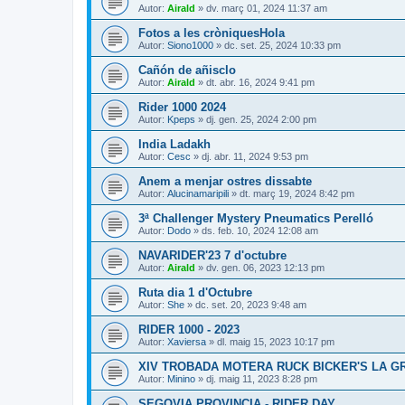
Autor:
Airald
» dv. març 01, 2024 11:37 am
Fotos a les cròniquesHola
Autor:
Siono1000
» dc. set. 25, 2024 10:33 pm
Cañón de añisclo
Autor:
Airald
» dt. abr. 16, 2024 9:41 pm
Rider 1000 2024
Autor:
Kpeps
» dj. gen. 25, 2024 2:00 pm
India Ladakh
Autor:
Cesc
» dj. abr. 11, 2024 9:53 pm
Anem a menjar ostres dissabte
Autor:
Alucinamaripili
» dt. març 19, 2024 8:42 pm
3ª Challenger Mystery Pneumatics Perelló
Autor:
Dodo
» ds. feb. 10, 2024 12:08 am
NAVARIDER'23 7 d'octubre
Autor:
Airald
» dv. gen. 06, 2023 12:13 pm
Ruta dia 1 d'Octubre
Autor:
She
» dc. set. 20, 2023 9:48 am
RIDER 1000 - 2023
Autor:
Xaviersa
» dl. maig 15, 2023 10:17 pm
XIV TROBADA MOTERA RUCK BICKER'S LA 
Autor:
Minino
» dj. maig 11, 2023 8:28 pm
SEGOVIA PROVINCIA - RIDER DAY