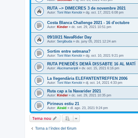
RUTA --> DIMECRES 3 de novembre 2021
Autor:
Toni Wan Kenobi
» dg. oct. 17, 2021 6:08 pm
Costa Blanca Challenge 2021 - 16 d'octubre
Autor:
Kinder
» dc. set. 29, 2021 10:51 pm
09/10/21 NavaRider Day
Autor:
Sergibuda
» ds. juny 05, 2021 12:24 am
Sortim entre setmana?
Autor:
Toni Wan Kenobi
» dg. oct. 10, 2021 9:21 pm
RUTA PENEDÈS DEMÀ DISSABTE 16 AL MATÍ
Autor:
Alucinamaripili
» dv. oct. 15, 2021 6:16 pm
La llegendària ELEFANTENTREFFEN 2006
Autor:
Toni Wan Kenobi
» dj. oct. 14, 2021 4:33 pm
Ruta cap a la Navarider 2021
Autor:
Kinder
» dc. set. 29, 2021 10:35 pm
Pirineus estiu 21
Autor:
Airald
» dl. ago. 23, 2021 9:24 pm
Tema nou
Torna a l’índex del fòrum