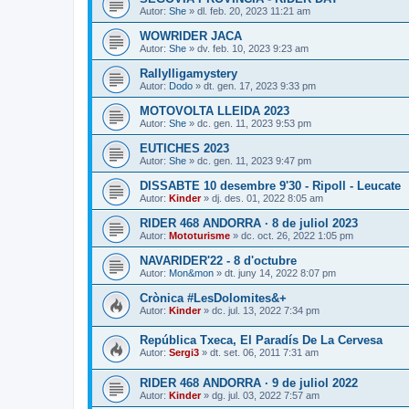
Autor:
She
» dl. feb. 20, 2023 11:21 am
WOWRIDER JACA
Autor:
She
» dv. feb. 10, 2023 9:23 am
Rallylligamystery
Autor:
Dodo
» dt. gen. 17, 2023 9:33 pm
MOTOVOLTA LLEIDA 2023
Autor:
She
» dc. gen. 11, 2023 9:53 pm
EUTICHES 2023
Autor:
She
» dc. gen. 11, 2023 9:47 pm
DISSABTE 10 desembre 9'30 - Ripoll - Leucate
Autor:
Kinder
» dj. des. 01, 2022 8:05 am
RIDER 468 ANDORRA · 8 de juliol 2023
Autor:
Mototurisme
» dc. oct. 26, 2022 1:05 pm
NAVARIDER'22 - 8 d'octubre
Autor:
Mon&mon
» dt. juny 14, 2022 8:07 pm
Crònica #LesDolomites&+
Autor:
Kinder
» dc. jul. 13, 2022 7:34 pm
República Txeca, El Paradís De La Cervesa
Autor:
Sergi3
» dt. set. 06, 2011 7:31 am
RIDER 468 ANDORRA · 9 de juliol 2022
Autor:
Kinder
» dg. jul. 03, 2022 7:57 am