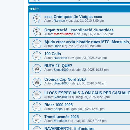
TEMES
»»»» Cròniques De Viatges ««««
Autor:
Ra-mon
» dg. abr. 11, 2010 8:09 pm
Organització i coordinació de sortides
Autor:
Mototurisme
» dc. juny 06, 2007 8:27 pm
Ajuda crear arxiu històric rutes MTC, Mensuals,
Autor:
Dodo
» dj. feb. 26, 2026 11:05 am
100 Colls
Autor:
Napoleon
» dv. gen. 23, 2026 5:34 pm
RUTA 47, QUE?
Autor:
Siono1000
» dt. abr. 22, 2025 10:53 pm
Cronica Cap Nord 2010
Autor:
Siono1000
» ds. jul. 03, 2010 3:40 am
LLOCS ESPECIALS A ON CAUS PER CASUALI
Autor:
Siono1000
» dj. maig 29, 2025 10:25 pm
Rider 1000 2025
Autor:
Kpeps
» dc. gen. 08, 2025 12:40 pm
Translluçanès 2025
Autor:
EnricMan
» dj. maig 01, 2025 7:45 pm
NAVARIDER'24 - 5 d'octubre