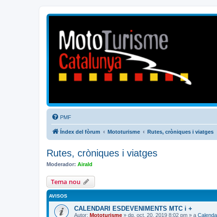
Mototurisme
Turisme en moto en català
PMF
Índex del fòrum
Mototurisme
Rutes, cròniques i viatges
Rutes, cròniques i viatges
Moderador:
Airald
Tema nou
AVISOS
CALENDARI ESDEVENIMENTS MTC i +
Autor:
Mototurisme
» dg. oct. 20, 2019 8:02 pm » a
Calenda