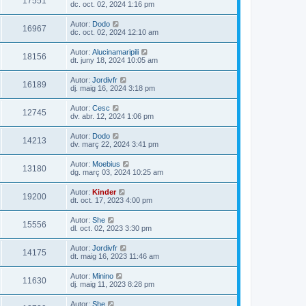
17551
dc. oct. 02, 2024 1:16 pm
Autor:
Dodo
16967
dc. oct. 02, 2024 12:10 am
Autor:
Alucinamaripili
18156
dt. juny 18, 2024 10:05 am
Autor:
Jordivfr
16189
dj. maig 16, 2024 3:18 pm
Autor:
Cesc
12745
dv. abr. 12, 2024 1:06 pm
Autor:
Dodo
14213
dv. març 22, 2024 3:41 pm
Autor:
Moebius
13180
dg. març 03, 2024 10:25 am
Autor:
Kinder
19200
dt. oct. 17, 2023 4:00 pm
Autor:
She
15556
dl. oct. 02, 2023 3:30 pm
Autor:
Jordivfr
14175
dt. maig 16, 2023 11:46 am
Autor:
Minino
11630
dj. maig 11, 2023 8:28 pm
Autor:
She