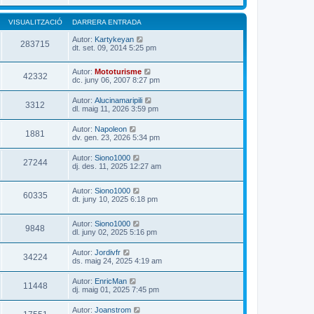
VISUALITZACIÓ
DARRERA ENTRADA
Autor:
Kartykeyan
283715
dt. set. 09, 2014 5:25 pm
Autor:
Mototurisme
42332
dc. juny 06, 2007 8:27 pm
Autor:
Alucinamaripili
3312
dl. maig 11, 2026 3:59 pm
Autor:
Napoleon
1881
dv. gen. 23, 2026 5:34 pm
Autor:
Siono1000
27244
dj. des. 11, 2025 12:27 am
Autor:
Siono1000
60335
dt. juny 10, 2025 6:18 pm
Autor:
Siono1000
9848
dl. juny 02, 2025 5:16 pm
Autor:
Jordivfr
34224
ds. maig 24, 2025 4:19 am
Autor:
EnricMan
11448
dj. maig 01, 2025 7:45 pm
Autor:
Joanstrom