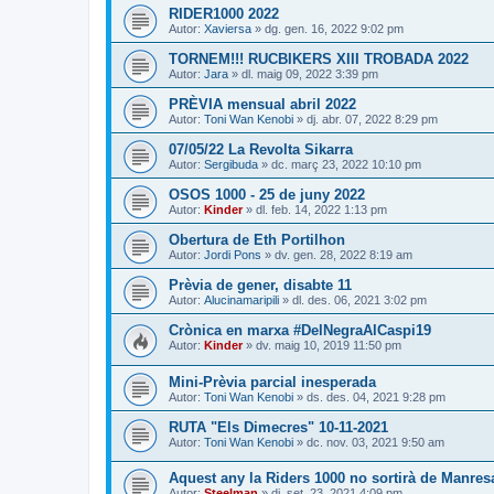
RIDER1000 2022
Autor:
Xaviersa
» dg. gen. 16, 2022 9:02 pm
TORNEM!!! RUCBIKERS XIII TROBADA 2022
Autor:
Jara
» dl. maig 09, 2022 3:39 pm
PRÈVIA mensual abril 2022
Autor:
Toni Wan Kenobi
» dj. abr. 07, 2022 8:29 pm
07/05/22 La Revolta Sikarra
Autor:
Sergibuda
» dc. març 23, 2022 10:10 pm
OSOS 1000 - 25 de juny 2022
Autor:
Kinder
» dl. feb. 14, 2022 1:13 pm
Obertura de Eth Portilhon
Autor:
Jordi Pons
» dv. gen. 28, 2022 8:19 am
Prèvia de gener, disabte 11
Autor:
Alucinamaripili
» dl. des. 06, 2021 3:02 pm
Crònica en marxa #DelNegraAlCaspi19
Autor:
Kinder
» dv. maig 10, 2019 11:50 pm
Mini-Prèvia parcial inesperada
Autor:
Toni Wan Kenobi
» ds. des. 04, 2021 9:28 pm
RUTA "Els Dimecres" 10-11-2021
Autor:
Toni Wan Kenobi
» dc. nov. 03, 2021 9:50 am
Aquest any la Riders 1000 no sortirà de Manresa,
Autor:
Steelman
» dj. set. 23, 2021 4:09 pm