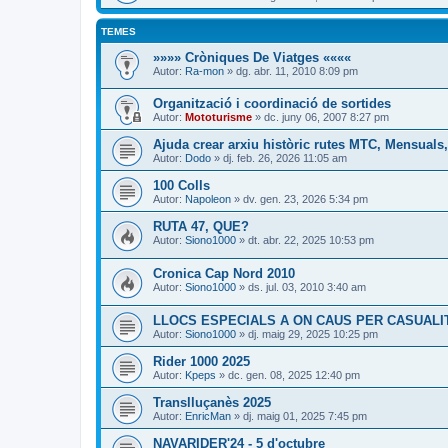
TEMES
»»»» Cròniques De Viatges ««««
Autor:
Ra-mon
» dg. abr. 11, 2010 8:09 pm
Organització i coordinació de sortides
Autor:
Mototurisme
» dc. juny 06, 2007 8:27 pm
Ajuda crear arxiu històric rutes MTC, Mensuals,
Autor:
Dodo
» dj. feb. 26, 2026 11:05 am
100 Colls
Autor:
Napoleon
» dv. gen. 23, 2026 5:34 pm
RUTA 47, QUE?
Autor:
Siono1000
» dt. abr. 22, 2025 10:53 pm
Cronica Cap Nord 2010
Autor:
Siono1000
» ds. jul. 03, 2010 3:40 am
LLOCS ESPECIALS A ON CAUS PER CASUALI
Autor:
Siono1000
» dj. maig 29, 2025 10:25 pm
Rider 1000 2025
Autor:
Kpeps
» dc. gen. 08, 2025 12:40 pm
Translluçanès 2025
Autor:
EnricMan
» dj. maig 01, 2025 7:45 pm
NAVARIDER'24 - 5 d'octubre