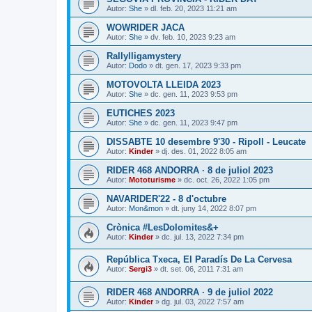
Autor:
She
» dl. feb. 20, 2023 11:21 am
WOWRIDER JACA
Autor:
She
» dv. feb. 10, 2023 9:23 am
Rallylligamystery
Autor:
Dodo
» dt. gen. 17, 2023 9:33 pm
MOTOVOLTA LLEIDA 2023
Autor:
She
» dc. gen. 11, 2023 9:53 pm
EUTICHES 2023
Autor:
She
» dc. gen. 11, 2023 9:47 pm
DISSABTE 10 desembre 9'30 - Ripoll - Leucate
Autor:
Kinder
» dj. des. 01, 2022 8:05 am
RIDER 468 ANDORRA · 8 de juliol 2023
Autor:
Mototurisme
» dc. oct. 26, 2022 1:05 pm
NAVARIDER'22 - 8 d'octubre
Autor:
Mon&mon
» dt. juny 14, 2022 8:07 pm
Crònica #LesDolomites&+
Autor:
Kinder
» dc. jul. 13, 2022 7:34 pm
República Txeca, El Paradís De La Cervesa
Autor:
Sergi3
» dt. set. 06, 2011 7:31 am
RIDER 468 ANDORRA · 9 de juliol 2022
Autor:
Kinder
» dg. jul. 03, 2022 7:57 am