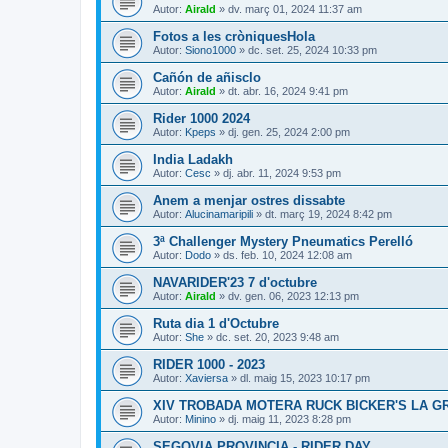
Autor:
Airald
» dv. març 01, 2024 11:37 am
Fotos a les cròniquesHola
Autor:
Siono1000
» dc. set. 25, 2024 10:33 pm
Cañón de añisclo
Autor:
Airald
» dt. abr. 16, 2024 9:41 pm
Rider 1000 2024
Autor:
Kpeps
» dj. gen. 25, 2024 2:00 pm
India Ladakh
Autor:
Cesc
» dj. abr. 11, 2024 9:53 pm
Anem a menjar ostres dissabte
Autor:
Alucinamaripili
» dt. març 19, 2024 8:42 pm
3ª Challenger Mystery Pneumatics Perelló
Autor:
Dodo
» ds. feb. 10, 2024 12:08 am
NAVARIDER'23 7 d'octubre
Autor:
Airald
» dv. gen. 06, 2023 12:13 pm
Ruta dia 1 d'Octubre
Autor:
She
» dc. set. 20, 2023 9:48 am
RIDER 1000 - 2023
Autor:
Xaviersa
» dl. maig 15, 2023 10:17 pm
XIV TROBADA MOTERA RUCK BICKER'S LA 
Autor:
Minino
» dj. maig 11, 2023 8:28 pm
SEGOVIA PROVINCIA - RIDER DAY