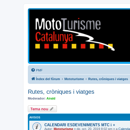
Mototurisme
Turisme en moto en català
PMF
Índex del fòrum
Mototurisme
Rutes, cròniques i viatges
Rutes, cròniques i viatges
Moderador:
Airald
Tema nou
AVISOS
CALENDARI ESDEVENIMENTS MTC i +
Autor:
Mototurisme
» dg. oct. 20, 2019 8:02 pm » a
Calenda