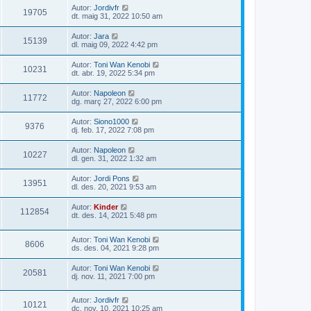
Autor:
Jordivfr
19705
dt. maig 31, 2022 10:50 am
Autor:
Jara
15139
dl. maig 09, 2022 4:42 pm
Autor:
Toni Wan Kenobi
10231
dt. abr. 19, 2022 5:34 pm
Autor:
Napoleon
11772
dg. març 27, 2022 6:00 pm
Autor:
Siono1000
9376
dj. feb. 17, 2022 7:08 pm
Autor:
Napoleon
10227
dl. gen. 31, 2022 1:32 am
Autor:
Jordi Pons
13951
dl. des. 20, 2021 9:53 am
Autor:
Kinder
112854
dt. des. 14, 2021 5:48 pm
Autor:
Toni Wan Kenobi
8606
ds. des. 04, 2021 9:28 pm
Autor:
Toni Wan Kenobi
20581
dj. nov. 11, 2021 7:00 pm
Autor:
Jordivfr
10121
dc. nov. 10, 2021 10:25 am