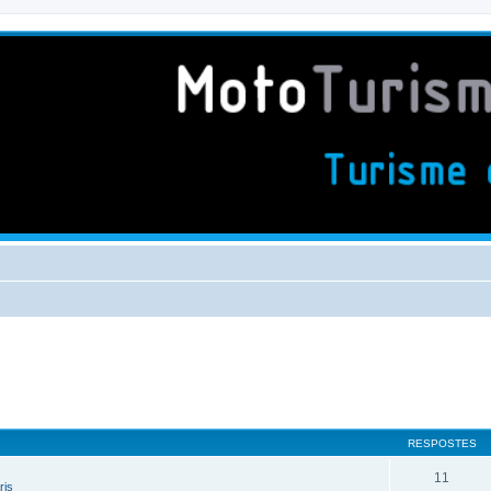
RESPOSTES
11
ris