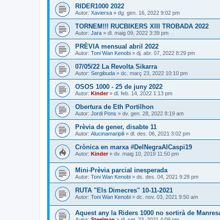
RIDER1000 2022
Autor:
Xaviersa
» dg. gen. 16, 2022 9:02 pm
TORNEM!!! RUCBIKERS XIII TROBADA 2022
Autor:
Jara
» dl. maig 09, 2022 3:39 pm
PRÈVIA mensual abril 2022
Autor:
Toni Wan Kenobi
» dj. abr. 07, 2022 8:29 pm
07/05/22 La Revolta Sikarra
Autor:
Sergibuda
» dc. març 23, 2022 10:10 pm
OSOS 1000 - 25 de juny 2022
Autor:
Kinder
» dl. feb. 14, 2022 1:13 pm
Obertura de Eth Portilhon
Autor:
Jordi Pons
» dv. gen. 28, 2022 8:19 am
Prèvia de gener, disabte 11
Autor:
Alucinamaripili
» dl. des. 06, 2021 3:02 pm
Crònica en marxa #DelNegraAlCaspi19
Autor:
Kinder
» dv. maig 10, 2019 11:50 pm
Mini-Prèvia parcial inesperada
Autor:
Toni Wan Kenobi
» ds. des. 04, 2021 9:28 pm
RUTA "Els Dimecres" 10-11-2021
Autor:
Toni Wan Kenobi
» dc. nov. 03, 2021 9:50 am
Aquest any la Riders 1000 no sortirà de Manresa,
Autor:
Steelman
» dj. set. 23, 2021 4:09 pm