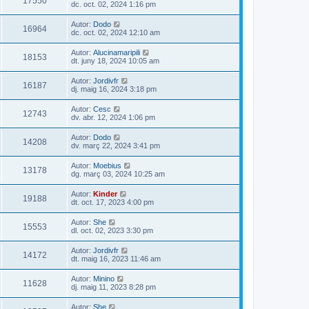
17550
dc. oct. 02, 2024 1:16 pm
Autor:
Dodo
16964
dc. oct. 02, 2024 12:10 am
Autor:
Alucinamaripili
18153
dt. juny 18, 2024 10:05 am
Autor:
Jordivfr
16187
dj. maig 16, 2024 3:18 pm
Autor:
Cesc
12743
dv. abr. 12, 2024 1:06 pm
Autor:
Dodo
14208
dv. març 22, 2024 3:41 pm
Autor:
Moebius
13178
dg. març 03, 2024 10:25 am
Autor:
Kinder
19188
dt. oct. 17, 2023 4:00 pm
Autor:
She
15553
dl. oct. 02, 2023 3:30 pm
Autor:
Jordivfr
14172
dt. maig 16, 2023 11:46 am
Autor:
Minino
11628
dj. maig 11, 2023 8:28 pm
Autor:
She