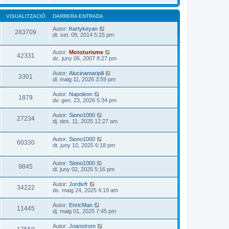
VISUALITZACIÓ
DARRERA ENTRADA
Autor:
Kartykeyan
283709
dt. set. 09, 2014 5:25 pm
Autor:
Mototurisme
42331
dc. juny 06, 2007 8:27 pm
Autor:
Alucinamaripili
3301
dl. maig 11, 2026 3:59 pm
Autor:
Napoleon
1879
dv. gen. 23, 2026 5:34 pm
Autor:
Siono1000
27234
dj. des. 11, 2025 12:27 am
Autor:
Siono1000
60330
dt. juny 10, 2025 6:18 pm
Autor:
Siono1000
9845
dl. juny 02, 2025 5:16 pm
Autor:
Jordivfr
34222
ds. maig 24, 2025 4:19 am
Autor:
EnricMan
11445
dj. maig 01, 2025 7:45 pm
Autor:
Joanstrom