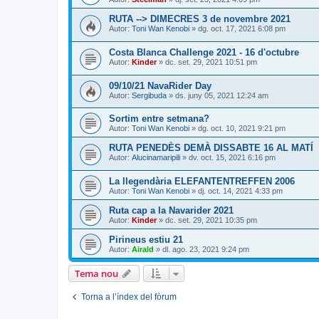
RUTA --> DIMECRES 3 de novembre 2021
Autor:
Toni Wan Kenobi
» dg. oct. 17, 2021 6:08 pm
Costa Blanca Challenge 2021 - 16 d'octubre
Autor:
Kinder
» dc. set. 29, 2021 10:51 pm
09/10/21 NavaRider Day
Autor:
Sergibuda
» ds. juny 05, 2021 12:24 am
Sortim entre setmana?
Autor:
Toni Wan Kenobi
» dg. oct. 10, 2021 9:21 pm
RUTA PENEDÈS DEMÀ DISSABTE 16 AL MATÍ
Autor:
Alucinamaripili
» dv. oct. 15, 2021 6:16 pm
La llegendària ELEFANTENTREFFEN 2006
Autor:
Toni Wan Kenobi
» dj. oct. 14, 2021 4:33 pm
Ruta cap a la Navarider 2021
Autor:
Kinder
» dc. set. 29, 2021 10:35 pm
Pirineus estiu 21
Autor:
Airald
» dl. ago. 23, 2021 9:24 pm
Tema nou
Torna a l’índex del fòrum