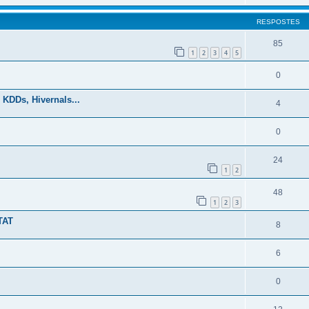
RESPOSTES
85
1
2
3
4
5
0
 KDDs, Hivernals...
4
0
24
1
2
48
1
2
3
TAT
8
6
0