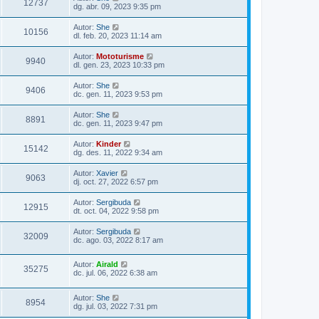
12737
dg. abr. 09, 2023 9:35 pm
Autor:
She
10156
dl. feb. 20, 2023 11:14 am
Autor:
Mototurisme
9940
dl. gen. 23, 2023 10:33 pm
Autor:
She
9406
dc. gen. 11, 2023 9:53 pm
Autor:
She
8891
dc. gen. 11, 2023 9:47 pm
Autor:
Kinder
15142
dg. des. 11, 2022 9:34 am
Autor:
Xavier
9063
dj. oct. 27, 2022 6:57 pm
Autor:
Sergibuda
12915
dt. oct. 04, 2022 9:58 pm
Autor:
Sergibuda
32009
dc. ago. 03, 2022 8:17 am
Autor:
Airald
35275
dc. jul. 06, 2022 6:38 am
Autor:
She
8954
dg. jul. 03, 2022 7:31 pm