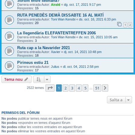
Sortim entre setmana?
Darrera entrada Autor:
Airald
«
dg. oct. 17, 2021 9:17 pm
Respostes:
15
RUTA PENEDÈS DEMÀ DISSABTE 16 AL MATÍ
Darrera entrada Autor:
Toni Wan Kenobi
«
ds. oct. 16, 2021 6:33 pm
Respostes:
20
1
2
La llegendària ELEFANTENTREFFEN 2006
Darrera entrada Autor:
Toni Wan Kenobi
«
dv. oct. 15, 2021 10:05 am
Respostes:
3
Ruta cap a la Navarider 2021
Darrera entrada Autor:
Xavier
«
dj. oct. 14, 2021 10:48 pm
Respostes:
18
Pirineus estiu 21
Darrera entrada Autor:
Julius
«
dl. oct. 04, 2021 2:58 pm
Respostes:
17
Tema nou
Pàgina
1
de
51
1
2
3
4
5
51
Següent
2522 temes
…
Salta a
PERMISOS DEL FÒRUM
No podeu
publicar temes nous en aquest fòrum
No podeu
respondre en temes d’aquest fòrum
No podeu
editar les vostres entrades en aquest fòrum
No podeu
eliminar les vostres entrades en aquest fòrum