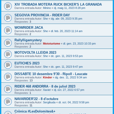
XIV TROBADA MOTERA RUCK BICKER'S LA GRANADA
Darrera entrada Autor:
Minino
«
dj. maig 11, 2023 8:28 pm
SEGOVIA PROVINCIA - RIDER DAY
Darrera entrada Autor:
She
«
dg. abr. 09, 2023 9:35 pm
Respostes:
3
WOWRIDER JACA
Darrera entrada Autor:
She
«
dl. feb. 20, 2023 11:14 am
Respostes:
2
Rallylligamystery
Darrera entrada Autor:
Mototurisme
«
dl. gen. 23, 2023 10:33 pm
Respostes:
2
MOTOVOLTA LLEIDA 2023
Darrera entrada Autor:
She
«
dc. gen. 11, 2023 9:53 pm
EUTICHES 2023
Darrera entrada Autor:
She
«
dc. gen. 11, 2023 9:47 pm
DISSABTE 10 desembre 9'30 - Ripoll - Leucate
Darrera entrada Autor:
Kinder
«
dg. des. 11, 2022 9:34 am
Respostes:
13
RIDER 468 ANDORRA · 8 de juliol 2023
Darrera entrada Autor:
Xavier
«
dj. oct. 27, 2022 6:57 pm
Respostes:
1
NAVARIDER'22 - 8 d'octubre
Darrera entrada Autor:
Sergibuda
«
dt. oct. 04, 2022 9:58 pm
Respostes:
11
Crònica #LesDolomites&+