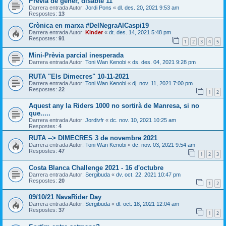
Prèvia de gener, disabte 11
Darrera entrada Autor:
Jordi Pons
«
dl. des. 20, 2021 9:53 am
Respostes:
13
Crònica en marxa #DelNegraAlCaspi19
Darrera entrada Autor:
Kinder
«
dt. des. 14, 2021 5:48 pm
Respostes:
91
1
2
3
4
5
Mini-Prèvia parcial inesperada
Darrera entrada Autor:
Toni Wan Kenobi
«
ds. des. 04, 2021 9:28 pm
RUTA "Els Dimecres" 10-11-2021
Darrera entrada Autor:
Toni Wan Kenobi
«
dj. nov. 11, 2021 7:00 pm
Respostes:
22
1
2
Aquest any la Riders 1000 no sortirà de Manresa, si no
que.....
Darrera entrada Autor:
Jordivfr
«
dc. nov. 10, 2021 10:25 am
Respostes:
4
RUTA --> DIMECRES 3 de novembre 2021
Darrera entrada Autor:
Toni Wan Kenobi
«
dc. nov. 03, 2021 9:54 am
Respostes:
47
1
2
3
Costa Blanca Challenge 2021 - 16 d'octubre
Darrera entrada Autor:
Sergibuda
«
dv. oct. 22, 2021 10:47 pm
Respostes:
20
1
2
09/10/21 NavaRider Day
Darrera entrada Autor:
Sergibuda
«
dl. oct. 18, 2021 12:04 am
Respostes:
37
1
2