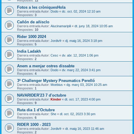
Respostes:
12
Fotos a les cròniquesHola
Darrera entrada Autor:
Dodo
«
dc. oct. 02, 2024 12:10 am
Respostes:
3
Cañón de añisclo
Darrera entrada Autor:
Alucinamaripili
«
dt. juny 18, 2024 10:05 am
Respostes:
10
Rider 1000 2024
Darrera entrada Autor:
Jordivfr
«
dj. maig 16, 2024 3:18 pm
Respostes:
5
India Ladakh
Darrera entrada Autor:
Cesc
«
dv. abr. 12, 2024 1:06 pm
Respostes:
2
Anem a menjar ostres dissabte
Darrera entrada Autor:
Dodo
«
dv. març 22, 2024 3:41 pm
Respostes:
4
3ª Challenger Mystery Pneumatics Perelló
Darrera entrada Autor:
Moebius
«
dg. març 03, 2024 10:25 am
Respostes:
1
NAVARIDER'23 7 d'octubre
Darrera entrada Autor:
Kinder
«
dt. oct. 17, 2023 4:00 pm
Respostes:
9
Ruta dia 1 d'Octubre
Darrera entrada Autor:
She
«
dl. oct. 02, 2023 3:30 pm
Respostes:
6
RIDER 1000 - 2023
Darrera entrada Autor:
Jordivfr
«
dt. maig 16, 2023 11:46 am
Respostes:
2