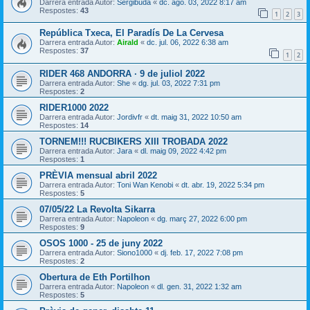
Darrera entrada Autor:
Sergibuda
«
dc. ago. 03, 2022 8:17 am
Respostes:
43
1
2
3
República Txeca, El Paradís De La Cervesa
Darrera entrada Autor:
Airald
«
dc. jul. 06, 2022 6:38 am
Respostes:
37
1
2
RIDER 468 ANDORRA · 9 de juliol 2022
Darrera entrada Autor:
She
«
dg. jul. 03, 2022 7:31 pm
Respostes:
2
RIDER1000 2022
Darrera entrada Autor:
Jordivfr
«
dt. maig 31, 2022 10:50 am
Respostes:
14
TORNEM!!! RUCBIKERS XIII TROBADA 2022
Darrera entrada Autor:
Jara
«
dl. maig 09, 2022 4:42 pm
Respostes:
1
PRÈVIA mensual abril 2022
Darrera entrada Autor:
Toni Wan Kenobi
«
dt. abr. 19, 2022 5:34 pm
Respostes:
5
07/05/22 La Revolta Sikarra
Darrera entrada Autor:
Napoleon
«
dg. març 27, 2022 6:00 pm
Respostes:
9
OSOS 1000 - 25 de juny 2022
Darrera entrada Autor:
Siono1000
«
dj. feb. 17, 2022 7:08 pm
Respostes:
2
Obertura de Eth Portilhon
Darrera entrada Autor:
Napoleon
«
dl. gen. 31, 2022 1:32 am
Respostes:
5