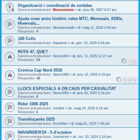
Organització i coordinació de sortides
Darrera entrada Autor:
Mototurisme
«
dc. juny 06, 2007 8:27 pm
Ajuda crear arxiu històric rutes MTC, Mensuals, KDDs,
Hivernals...
Darrera entrada Autor:
Alucinamaripili
«
dl. maig 11, 2026 3:59 pm
Respostes:
4
100 Colls
Darrera entrada Autor:
Napoleon
«
dv. gen. 23, 2026 5:34 pm
RUTA 47, QUE?
Darrera entrada Autor:
Siono1000
«
dj. des. 11, 2025 12:27 am
Respostes:
24
1
2
Cronica Cap Nord 2010
Darrera entrada Autor:
Siono1000
«
dt. juny 10, 2025 6:18 pm
Respostes:
48
1
2
3
LLOCS ESPECIALS A ON CAUS PER CASUALITAT
Darrera entrada Autor:
Siono1000
«
dl. juny 02, 2025 5:16 pm
Respostes:
8
Rider 1000 2025
Darrera entrada Autor:
Jordivfr
«
ds. maig 24, 2025 4:19 am
Respostes:
6
Translluçanès 2025
Darrera entrada Autor:
EnricMan
«
dj. maig 01, 2025 7:45 pm
NAVARIDER'24 - 5 d'octubre
Darrera entrada Autor:
Joanstrom
«
dc. oct. 02, 2024 1:16 pm