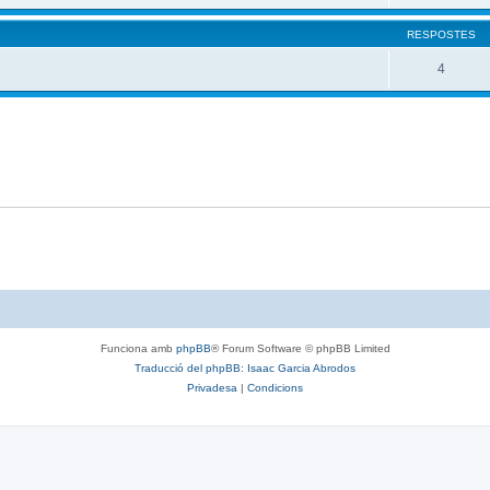
RESPOSTES
4
Funciona amb
phpBB
® Forum Software © phpBB Limited
Traducció del phpBB: Isaac Garcia Abrodos
Privadesa
|
Condicions