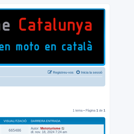
Registreu-vos
Inicia la sessió
1 tema • Pàgina
1
de
1
VISUALITZACIÓ
DARRERA ENTRADA
Autor:
Mototurisme
665486
dl. nov. 18, 2024 7:24 am