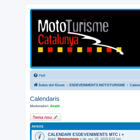
Mototurisme
Turisme en moto en català
PMF
Índex del fòrum
ESDEVENIMENTS MOTOTURISME
Calen
Calendaris
Moderador:
Airald
Tema nou
AVISOS
CALENDARI ESDEVENIMENTS MTC i +
Autor:
Mototurisme
» dg. oct. 20, 2019 8:02 pm