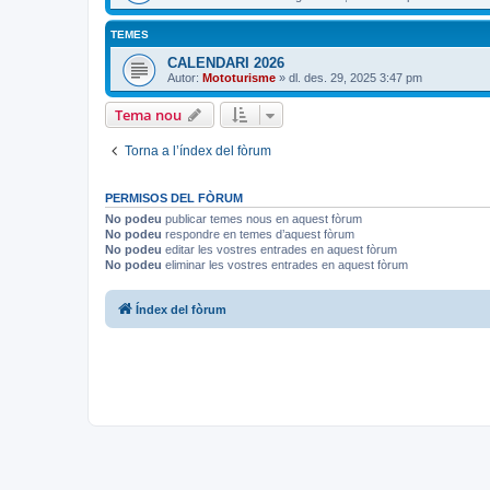
TEMES
CALENDARI 2026
Autor:
Mototurisme
» dl. des. 29, 2025 3:47 pm
Tema nou
Torna a l’índex del fòrum
PERMISOS DEL FÒRUM
No podeu
publicar temes nous en aquest fòrum
No podeu
respondre en temes d’aquest fòrum
No podeu
editar les vostres entrades en aquest fòrum
No podeu
eliminar les vostres entrades en aquest fòrum
Índex del fòrum