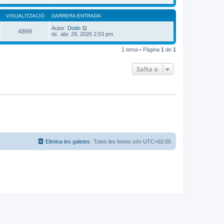
VISUALITZACIÓ
DARRERA ENTRADA
Autor:
Dodo
4899
dc. abr. 29, 2026 2:53 pm
1 tema • Pàgina
1
de
1
Salta a
Elimina les galetes
Totes les hores són
UTC+02:00