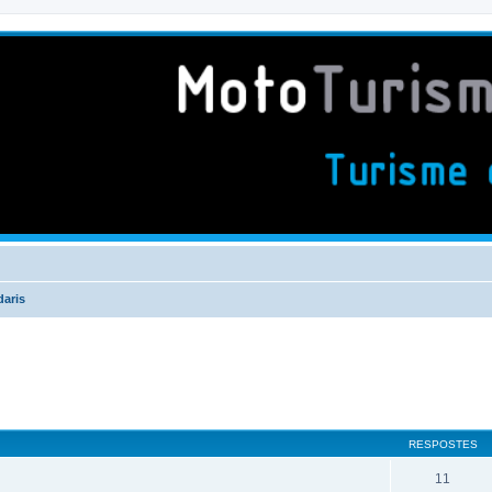
daris
RESPOSTES
11