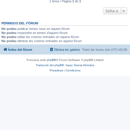
1 tema • Pàgina
1
de
1
Salta a
PERMISOS DEL FÒRUM
No podeu
publicar temes nous en aquest fòrum
No podeu
respondre en temes d’aquest fòrum
No podeu
editar les vostres entrades en aquest fòrum
No podeu
eliminar les vostres entrades en aquest fòrum
Índex del fòrum
Elimina les galetes
Totes les hores són
UTC+02:00
Funciona amb
phpBB
® Forum Software © phpBB Limited
Traducció del phpBB: Isaac Garcia Abrodos
Privadesa
|
Condicions