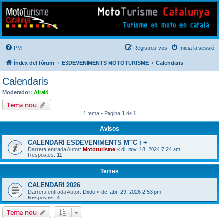
Mototurisme
Turisme en moto en català
PMF
Registreu-vos
Inicia la sessió
Índex del fòrum
ESDEVENIMENTS MOTOTURISME
Calendaris
Calendaris
Moderador:
Airald
Tema nou
1 tema • Pàgina
1
de
1
Avisos
CALENDARI ESDEVENIMENTS MTC i +
Darrera entrada Autor:
Mototurisme
«
dl. nov. 18, 2024 7:24 am
Respostes:
11
Temes
CALENDARI 2026
Darrera entrada Autor:
Dodo
«
dc. abr. 29, 2026 2:53 pm
Respostes:
4
Tema nou