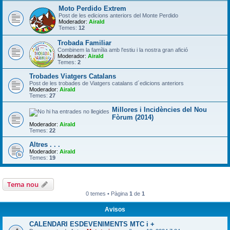
Moto Perdido Extrem
Post de les edicions anteriors del Monte Perdido
Moderador:
Airald
Temes:
12
Trobada Familiar
Combinem la família amb l'estiu i la nostra gran afició
Moderador:
Airald
Temes:
2
Trobades Viatgers Catalans
Post de les trobades de Viatgers catalans d´edicions anteriors
Moderador:
Airald
Temes:
27
Millores i Incidències del Nou
Fòrum (2014)
Moderador:
Airald
Temes:
22
Altres . . .
Moderador:
Airald
Temes:
19
Tema nou
0 temes • Pàgina
1
de
1
Avisos
CALENDARI ESDEVENIMENTS MTC i +