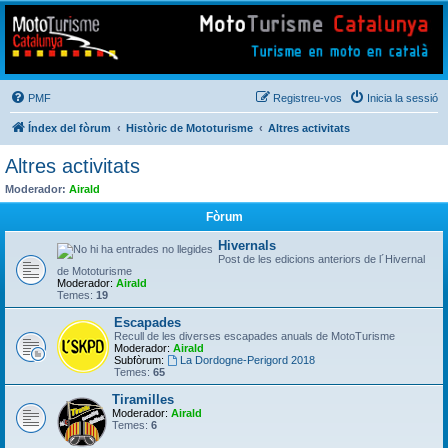
Mototurisme
Turisme en moto en català
PMF
Registreu-vos
Inicia la sessió
Índex del fòrum
Històric de Mototurisme
Altres activitats
Altres activitats
Moderador:
Airald
Fòrum
Hivernals
Post de les edicions anteriors de l´Hivernal
de Mototurisme
Moderador:
Airald
Temes:
19
Escapades
Recull de les diverses escapades anuals de MotoTurisme
Moderador:
Airald
Subfòrum:
La Dordogne-Perigord 2018
Temes:
65
Tiramilles
Moderador:
Airald
Temes:
6