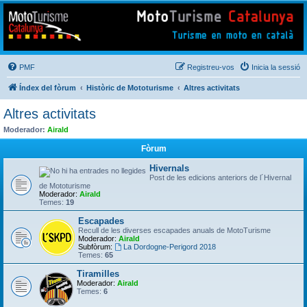
Mototurisme
Turisme en moto en català
PMF
Registreu-vos
Inicia la sessió
Índex del fòrum
Històric de Mototurisme
Altres activitats
Altres activitats
Moderador:
Airald
Fòrum
Hivernals
Post de les edicions anteriors de l´Hivernal
de Mototurisme
Moderador:
Airald
Temes:
19
Escapades
Recull de les diverses escapades anuals de MotoTurisme
Moderador:
Airald
Subfòrum:
La Dordogne-Perigord 2018
Temes:
65
Tiramilles
Moderador:
Airald
Temes:
6