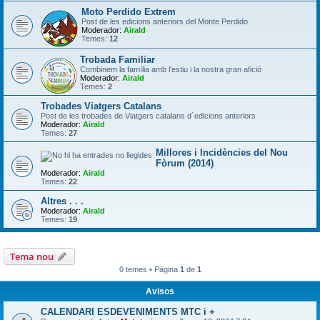
Moto Perdido Extrem
Post de les edicions anteriors del Monte Perdido
Moderador:
Airald
Temes:
12
Trobada Familiar
Combinem la família amb l'estiu i la nostra gran afició
Moderador:
Airald
Temes:
2
Trobades Viatgers Catalans
Post de les trobades de Viatgers catalans d´edicions anteriors
Moderador:
Airald
Temes:
27
Millores i Incidències del Nou
Fòrum (2014)
Moderador:
Airald
Temes:
22
Altres . . .
Moderador:
Airald
Temes:
19
Tema nou
0 temes • Pàgina
1
de
1
Avisos
CALENDARI ESDEVENIMENTS MTC i +