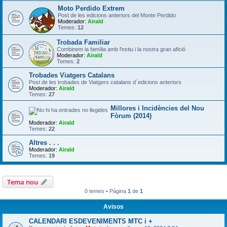
Moto Perdido Extrem
Post de les edicions anteriors del Monte Perdido
Moderador:
Airald
Temes:
12
Trobada Familiar
Combinem la família amb l'estiu i la nostra gran afició
Moderador:
Airald
Temes:
2
Trobades Viatgers Catalans
Post de les trobades de Viatgers catalans d´edicions anteriors
Moderador:
Airald
Temes:
27
Millores i Incidències del Nou
Fòrum (2014)
Moderador:
Airald
Temes:
22
Altres . . .
Moderador:
Airald
Temes:
19
Tema nou
0 temes • Pàgina
1
de
1
Avisos
CALENDARI ESDEVENIMENTS MTC i +