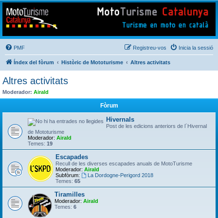
Mototurisme
Turisme en moto en català
PMF
Registreu-vos
Inicia la sessió
Índex del fòrum
Històric de Mototurisme
Altres activitats
Altres activitats
Moderador:
Airald
Fòrum
Hivernals
Post de les edicions anteriors de l´Hivernal
de Mototurisme
Moderador:
Airald
Temes:
19
Escapades
Recull de les diverses escapades anuals de MotoTurisme
Moderador:
Airald
Subfòrum:
La Dordogne-Perigord 2018
Temes:
65
Tiramilles
Moderador:
Airald
Temes:
6