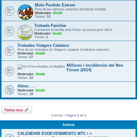
Moto Perdido Extrem
Post de les edicions anteriors del Monte Perdido
Moderador:
Airald
Temes:
12
Trobada Familiar
Combinem la família amb l'estiu i la nostra gran afició
Moderador:
Airald
Temes:
2
Trobades Viatgers Catalans
Post de les trobades de Viatgers catalans d´edicions anteriors
Moderador:
Airald
Temes:
27
Millores i Incidències del Nou
Fòrum (2014)
Moderador:
Airald
Temes:
22
Altres . . .
Moderador:
Airald
Temes:
19
Tema nou
0 temes • Pàgina
1
de
1
Avisos
CALENDARI ESDEVENIMENTS MTC i +