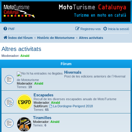
Mototurisme
Turisme en moto en català
PMF
Registreu-vos
Inicia la sessió
Índex del fòrum
Històric de Mototurisme
Altres activitats
Altres activitats
Moderador:
Airald
Fòrum
Hivernals
Post de les edicions anteriors de l´Hivernal
de Mototurisme
Moderador:
Airald
Temes:
19
Escapades
Recull de les diverses escapades anuals de MotoTurisme
Moderador:
Airald
Subfòrum:
La Dordogne-Perigord 2018
Temes:
65
Tiramilles
Moderador:
Airald
Temes:
6