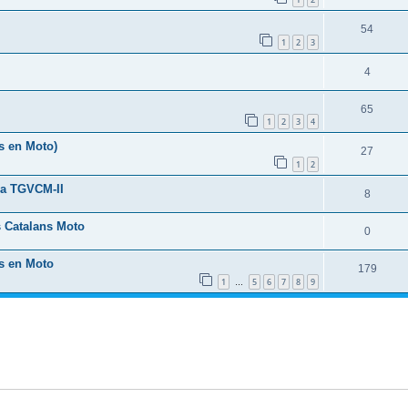
54
1
2
3
4
65
1
2
3
4
rs en Moto)
27
1
2
La TGVCM-II
8
s Catalans Moto
0
ns en Moto
179
1
5
6
7
8
9
…