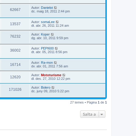
Autor:
Danielot
62667
dc. maig 18, 2011 2:44 pm
Autor:
somaLee
13537
dt. abr. 26, 2011 11:24 am
Autor:
Koper
76232
dg. abr. 10, 2011 9:59 pm
Autor:
PEPI600
36002
dt. abr. 05, 2011 8:56 pm
Autor:
Ra-mon
16714
dv. abr. 01, 2011 7:56 am
Autor:
Mototurisme
12620
dl. des. 27, 2010 12:22 pm
Autor:
Bolero
171026
dc. juny 09, 2010 5:22 pm
27 temes • Pàgina
1
de
1
Salta a