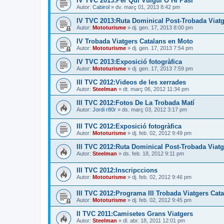
IV TVC 2013:Per Qui Vulgui O Hi Pasi
Autor:
Cabirol
» dv. març 01, 2013 8:42 pm
IV TVC 2013:Ruta Dominical Post-Trobada Viatg
Autor:
Mototurisme
» dj. gen. 17, 2013 8:00 pm
IV Trobada Viatgers Catalans en Moto
Autor:
Mototurisme
» dj. gen. 17, 2013 7:54 pm
IV TVC 2013:Exposició fotogràfica
Autor:
Mototurisme
» dj. gen. 17, 2013 7:59 pm
III TVC 2012:Videos de les xerrades
Autor:
Steelman
» dt. març 06, 2012 11:34 pm
III TVC 2012:Fotos De La Trobada Matí
Autor:
Jordi r80r
» ds. març 03, 2012 3:17 pm
III TVC 2012:Exposició fotogràfica
Autor:
Mototurisme
» dj. feb. 02, 2012 9:49 pm
III TVC 2012:Ruta Dominical Post-Trobada Viatg
Autor:
Steelman
» ds. feb. 18, 2012 9:11 pm
III TVC 2012:Inscripccions
Autor:
Mototurisme
» dj. feb. 02, 2012 9:46 pm
III TVC 2012:Programa III Trobada Viatgers Cat
Autor:
Mototurisme
» dj. feb. 02, 2012 9:45 pm
II TVC 2011:Camisetes Grans Viatgers
Autor:
Steelman
» dl. abr. 18, 2011 12:01 pm