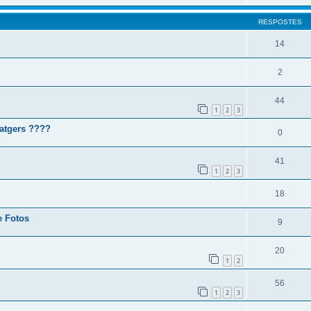
RESPOSTES
14
2
44
1
2
3
iatgers ????
0
41
1
2
3
18
e Fotos
9
20
1
2
56
1
2
3