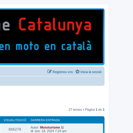
Registreu-vos
Inicia la sessió
27 temes • Pàgina
1
de
1
VISUALITZACIÓ
DARRERA ENTRADA
Autor:
Mototurisme
666279
dl. nov. 18, 2024 7:24 am