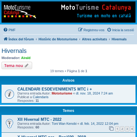
Mototurisme
Turisme en moto en català
PMF
Registreu-vos
Inicia la sessió
Índex del fòrum
Històric de Mototurisme
Altres activitats
Hivernals
Hivernals
Moderador:
Airald
Tema nou
19 temes • Pàgina
1
de
1
Avisos
CALENDARI ESDEVENIMENTS MTC i +
Darrera entrada Autor:
Mototurisme
«
dl. nov. 18, 2024 7:24 am
Publicat a
Calendaris
Respostes:
11
Temes
XII Hivernal MTC - 2022
Darrera entrada Autor:
Toni Wan Kenobi
«
dl. feb. 14, 2022 12:04 pm
Respostes:
60
1
2
3
4