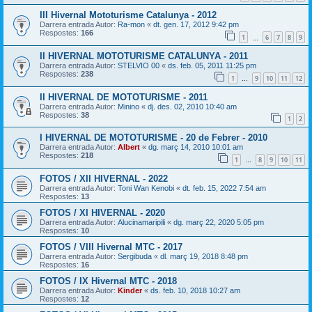
III Hivernal Mototurisme Catalunya - 2012
Darrera entrada Autor:
Ra-mon
«
dt. gen. 17, 2012 9:42 pm
Respostes:
166
1
6
7
8
9
…
II HIVERNAL MOTOTURISME CATALUNYA - 2011
Darrera entrada Autor:
STELVIO 00
«
ds. feb. 05, 2011 11:25 pm
Respostes:
238
1
9
10
11
12
…
II HIVERNAL DE MOTOTURISME - 2011
Darrera entrada Autor:
Minino
«
dj. des. 02, 2010 10:40 am
Respostes:
38
1
2
I HIVERNAL DE MOTOTURISME - 20 de Febrer - 2010
Darrera entrada Autor:
Albert
«
dg. març 14, 2010 10:01 am
Respostes:
218
1
8
9
10
11
…
FOTOS / XII HIVERNAL - 2022
Darrera entrada Autor:
Toni Wan Kenobi
«
dt. feb. 15, 2022 7:54 am
Respostes:
13
FOTOS / XI HIVERNAL - 2020
Darrera entrada Autor:
Alucinamaripili
«
dg. març 22, 2020 5:05 pm
Respostes:
10
FOTOS / VIII Hivernal MTC - 2017
Darrera entrada Autor:
Sergibuda
«
dl. març 19, 2018 8:48 pm
Respostes:
16
FOTOS / IX Hivernal MTC - 2018
Darrera entrada Autor:
Kinder
«
ds. feb. 10, 2018 10:27 am
Respostes:
12