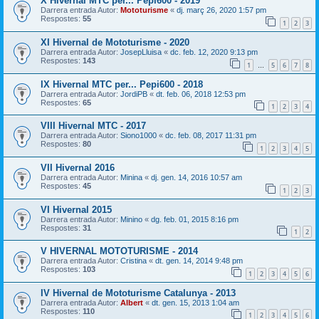
X Hivernal MTC per... Pepi600 - 2019
Darrera entrada Autor:
Mototurisme
«
dj. març 26, 2020 1:57 pm
Respostes:
55
1
2
3
XI Hivernal de Mototurisme - 2020
Darrera entrada Autor:
JosepLluisa
«
dc. feb. 12, 2020 9:13 pm
Respostes:
143
1
5
6
7
8
…
IX Hivernal MTC per... Pepi600 - 2018
Darrera entrada Autor:
JordiPB
«
dt. feb. 06, 2018 12:53 pm
Respostes:
65
1
2
3
4
VIII Hivernal MTC - 2017
Darrera entrada Autor:
Siono1000
«
dc. feb. 08, 2017 11:31 pm
Respostes:
80
1
2
3
4
5
VII Hivernal 2016
Darrera entrada Autor:
Minina
«
dj. gen. 14, 2016 10:57 am
Respostes:
45
1
2
3
VI Hivernal 2015
Darrera entrada Autor:
Minino
«
dg. feb. 01, 2015 8:16 pm
Respostes:
31
1
2
V HIVERNAL MOTOTURISME - 2014
Darrera entrada Autor:
Cristina
«
dt. gen. 14, 2014 9:48 pm
Respostes:
103
1
2
3
4
5
6
IV Hivernal de Mototurisme Catalunya - 2013
Darrera entrada Autor:
Albert
«
dt. gen. 15, 2013 1:04 am
Respostes:
110
1
2
3
4
5
6