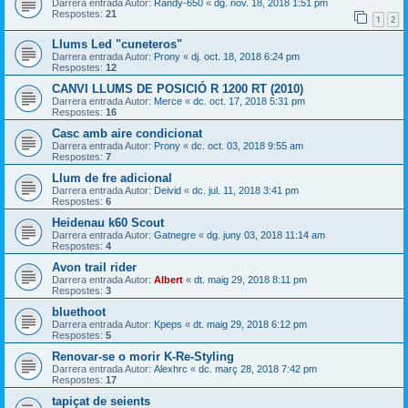
Darrera entrada Autor:
Randy-650
«
dg. nov. 18, 2018 1:51 pm
Respostes:
21
1
2
Llums Led "cuneteros"
Darrera entrada Autor:
Prony
«
dj. oct. 18, 2018 6:24 pm
Respostes:
12
CANVI LLUMS DE POSICIÓ R 1200 RT (2010)
Darrera entrada Autor:
Merce
«
dc. oct. 17, 2018 5:31 pm
Respostes:
16
Casc amb aire condicionat
Darrera entrada Autor:
Prony
«
dc. oct. 03, 2018 9:55 am
Respostes:
7
Llum de fre adicional
Darrera entrada Autor:
Deivid
«
dc. jul. 11, 2018 3:41 pm
Respostes:
6
Heidenau k60 Scout
Darrera entrada Autor:
Gatnegre
«
dg. juny 03, 2018 11:14 am
Respostes:
4
Avon trail rider
Darrera entrada Autor:
Albert
«
dt. maig 29, 2018 8:11 pm
Respostes:
3
bluethoot
Darrera entrada Autor:
Kpeps
«
dt. maig 29, 2018 6:12 pm
Respostes:
5
Renovar-se o morir K-Re-Styling
Darrera entrada Autor:
Alexhrc
«
dc. març 28, 2018 7:42 pm
Respostes:
17
tapiçat de seients