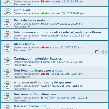
Darrera entrada Autor:
Kinder
«
dt. des. 12, 2017 6:57 pm
Respostes:
6
e-tint Akari
Darrera entrada Autor:
Airald
«
ds. des. 09, 2017 10:41 pm
Venta de trajes moto
Darrera entrada Autor:
Pirata
«
dt. nov. 21, 2017 10:29 am
Respostes:
5
Intercomunicador moto - cotxe (sidecar) amb mans lliures
Darrera entrada Autor:
Alucinamaripili
«
dt. nov. 21, 2017 9:37 am
Respostes:
2
Alçada Motos
Darrera entrada Autor:
Albert
«
dt. oct. 31, 2017 8:27 am
Respostes:
20
1
2
Carregador/mantenidor bateries
Darrera entrada Autor:
Fpardo
«
dc. set. 27, 2017 1:39 pm
Respostes:
10
Nou Head-up dispaly per a moto
Darrera entrada Autor:
Albert
«
dl. set. 18, 2017 11:54 am
Respostes:
5
embrague molt dur i puny de gas mes....
Darrera entrada Autor:
Cabirol
«
dv. set. 15, 2017 11:55 am
Respostes:
8
Restauració Puch Minicross
Darrera entrada Autor:
ErnesTDM
«
ds. set. 02, 2017 12:21 pm
Respostes:
1
Metzeler Roadtech 01