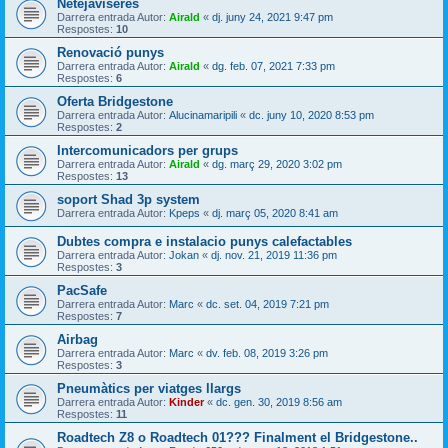
Netejaviseres
Darrera entrada Autor:
Airald
«
dj. juny 24, 2021 9:47 pm
Respostes:
10
Renovació punys
Darrera entrada Autor:
Airald
«
dg. feb. 07, 2021 7:33 pm
Respostes:
6
Oferta Bridgestone
Darrera entrada Autor:
Alucinamaripili
«
dc. juny 10, 2020 8:53 pm
Respostes:
2
Intercomunicadors per grups
Darrera entrada Autor:
Airald
«
dg. març 29, 2020 3:02 pm
Respostes:
13
soport Shad 3p system
Darrera entrada Autor:
Kpeps
«
dj. març 05, 2020 8:41 am
Dubtes compra e instalacio punys calefactables
Darrera entrada Autor:
Jokan
«
dj. nov. 21, 2019 11:36 pm
Respostes:
3
PacSafe
Darrera entrada Autor:
Marc
«
dc. set. 04, 2019 7:21 pm
Respostes:
7
Airbag
Darrera entrada Autor:
Marc
«
dv. feb. 08, 2019 3:26 pm
Respostes:
3
Pneumàtics per viatges llargs
Darrera entrada Autor:
Kinder
«
dc. gen. 30, 2019 8:56 am
Respostes:
11
Roadtech Z8 o Roadtech 01??? Finalment el Bridgestone..