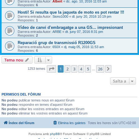
Darrera entrada Autor:
Albert
«
dc. ago. 10, 2016 11:03 am
Respostes:
6
Hosti! Si resulta que la jaqueta de moto es pot rentar !!!
Darrera entrada Autor:
Siono1000
«
dl. juny 20, 2016 10:19 pm
Respostes:
1
Vídeo de canvi d'embragatge a una GS... impresionant
Darrera entrada Autor:
ARBE
«
dt. juny 07, 2016 8:31 pm
Respostes:
2
Reparació grup de transmissió R1200GS
Darrera entrada Autor:
650X
«
dj. maig 05, 2016 11:53 am
Respostes:
6
Tema nou
Pàgina
1
de
26
1
2
3
4
5
26
Següent
1253 temes
…
Salta a
PERMISOS DEL FÒRUM
No podeu
publicar temes nous en aquest fòrum
No podeu
respondre en temes d’aquest fòrum
No podeu
editar les vostres entrades en aquest fòrum
No podeu
eliminar les vostres entrades en aquest fòrum
Índex del fòrum
Elimina les galetes
Totes les hores són
UTC+02:00
Funciona amb
phpBB
® Forum Software © phpBB Limited