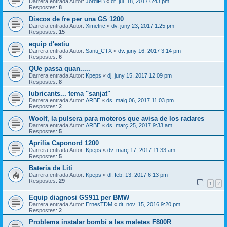
Darrera entrada Autor:
JordiPB
«
dt. jul. 18, 2017 6:43 pm
Respostes:
8
Discos de fre per una GS 1200
Darrera entrada Autor:
Ximetric
«
dv. juny 23, 2017 1:25 pm
Respostes:
15
equip d'estiu
Darrera entrada Autor:
Santi_CTX
«
dv. juny 16, 2017 3:14 pm
Respostes:
6
QUe passa quan.....
Darrera entrada Autor:
Kpeps
«
dj. juny 15, 2017 12:09 pm
Respostes:
8
lubricants... tema "sanjat"
Darrera entrada Autor:
ARBE
«
ds. maig 06, 2017 11:03 pm
Respostes:
2
Woolf, la pulsera para moteros que avisa de los radares
Darrera entrada Autor:
ARBE
«
ds. març 25, 2017 9:33 am
Respostes:
5
Aprilia Caponord 1200
Darrera entrada Autor:
Kpeps
«
dv. març 17, 2017 11:33 am
Respostes:
5
Bateria de Liti
Darrera entrada Autor:
Kpeps
«
dl. feb. 13, 2017 6:13 pm
Respostes:
29
1
2
Equip diagnosi GS911 per BMW
Darrera entrada Autor:
ErnesTDM
«
dt. nov. 15, 2016 9:20 pm
Respostes:
2
Problema instalar bombí a les maletes F800R