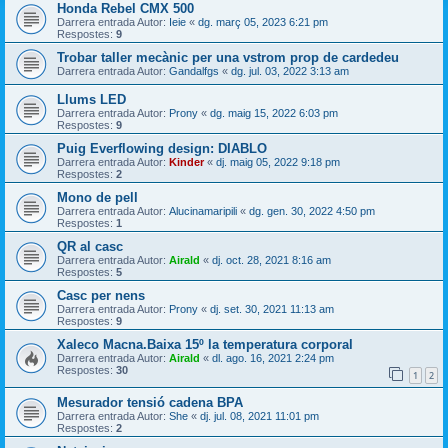
Honda Rebel CMX 500
Darrera entrada Autor:
Ieie
«
dg. març 05, 2023 6:21 pm
Respostes:
9
Trobar taller mecànic per una vstrom prop de cardedeu
Darrera entrada Autor:
Gandalfgs
«
dg. jul. 03, 2022 3:13 am
Llums LED
Darrera entrada Autor:
Prony
«
dg. maig 15, 2022 6:03 pm
Respostes:
9
Puig Everflowing design: DIABLO
Darrera entrada Autor:
Kinder
«
dj. maig 05, 2022 9:18 pm
Respostes:
2
Mono de pell
Darrera entrada Autor:
Alucinamaripili
«
dg. gen. 30, 2022 4:50 pm
Respostes:
1
QR al casc
Darrera entrada Autor:
Airald
«
dj. oct. 28, 2021 8:16 am
Respostes:
5
Casc per nens
Darrera entrada Autor:
Prony
«
dj. set. 30, 2021 11:13 am
Respostes:
9
Xaleco Macna.Baixa 15º la temperatura corporal
Darrera entrada Autor:
Airald
«
dl. ago. 16, 2021 2:24 pm
Respostes:
30
1
2
Mesurador tensió cadena BPA
Darrera entrada Autor:
She
«
dj. jul. 08, 2021 11:01 pm
Respostes:
2