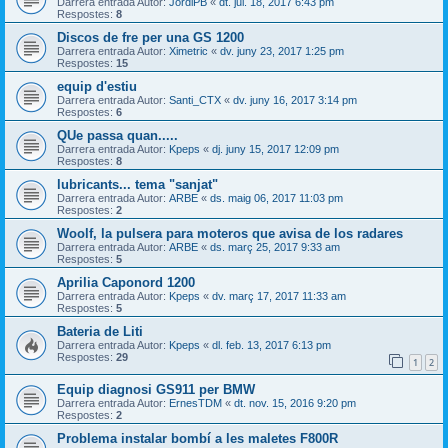
Darrera entrada Autor:
JordiPB
«
dt. jul. 18, 2017 6:43 pm
Respostes:
8
Discos de fre per una GS 1200
Darrera entrada Autor:
Ximetric
«
dv. juny 23, 2017 1:25 pm
Respostes:
15
equip d'estiu
Darrera entrada Autor:
Santi_CTX
«
dv. juny 16, 2017 3:14 pm
Respostes:
6
QUe passa quan.....
Darrera entrada Autor:
Kpeps
«
dj. juny 15, 2017 12:09 pm
Respostes:
8
lubricants... tema "sanjat"
Darrera entrada Autor:
ARBE
«
ds. maig 06, 2017 11:03 pm
Respostes:
2
Woolf, la pulsera para moteros que avisa de los radares
Darrera entrada Autor:
ARBE
«
ds. març 25, 2017 9:33 am
Respostes:
5
Aprilia Caponord 1200
Darrera entrada Autor:
Kpeps
«
dv. març 17, 2017 11:33 am
Respostes:
5
Bateria de Liti
Darrera entrada Autor:
Kpeps
«
dl. feb. 13, 2017 6:13 pm
Respostes:
29
1
2
Equip diagnosi GS911 per BMW
Darrera entrada Autor:
ErnesTDM
«
dt. nov. 15, 2016 9:20 pm
Respostes:
2
Problema instalar bombí a les maletes F800R