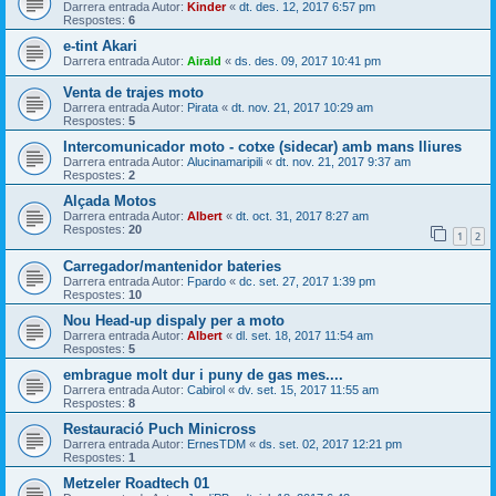
Darrera entrada Autor:
Kinder
«
dt. des. 12, 2017 6:57 pm
Respostes:
6
e-tint Akari
Darrera entrada Autor:
Airald
«
ds. des. 09, 2017 10:41 pm
Venta de trajes moto
Darrera entrada Autor:
Pirata
«
dt. nov. 21, 2017 10:29 am
Respostes:
5
Intercomunicador moto - cotxe (sidecar) amb mans lliures
Darrera entrada Autor:
Alucinamaripili
«
dt. nov. 21, 2017 9:37 am
Respostes:
2
Alçada Motos
Darrera entrada Autor:
Albert
«
dt. oct. 31, 2017 8:27 am
Respostes:
20
1
2
Carregador/mantenidor bateries
Darrera entrada Autor:
Fpardo
«
dc. set. 27, 2017 1:39 pm
Respostes:
10
Nou Head-up dispaly per a moto
Darrera entrada Autor:
Albert
«
dl. set. 18, 2017 11:54 am
Respostes:
5
embrague molt dur i puny de gas mes....
Darrera entrada Autor:
Cabirol
«
dv. set. 15, 2017 11:55 am
Respostes:
8
Restauració Puch Minicross
Darrera entrada Autor:
ErnesTDM
«
ds. set. 02, 2017 12:21 pm
Respostes:
1
Metzeler Roadtech 01