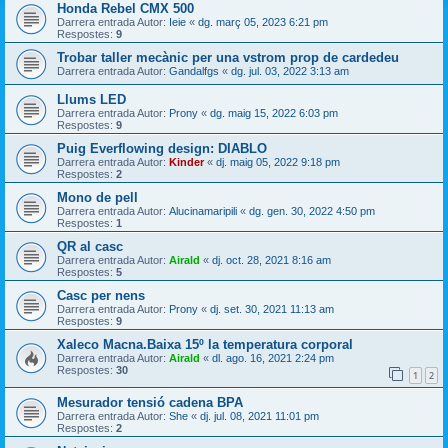
Honda Rebel CMX 500
Darrera entrada Autor:
Ieie
«
dg. març 05, 2023 6:21 pm
Respostes:
9
Trobar taller mecànic per una vstrom prop de cardedeu
Darrera entrada Autor:
Gandalfgs
«
dg. jul. 03, 2022 3:13 am
Llums LED
Darrera entrada Autor:
Prony
«
dg. maig 15, 2022 6:03 pm
Respostes:
9
Puig Everflowing design: DIABLO
Darrera entrada Autor:
Kinder
«
dj. maig 05, 2022 9:18 pm
Respostes:
2
Mono de pell
Darrera entrada Autor:
Alucinamaripili
«
dg. gen. 30, 2022 4:50 pm
Respostes:
1
QR al casc
Darrera entrada Autor:
Airald
«
dj. oct. 28, 2021 8:16 am
Respostes:
5
Casc per nens
Darrera entrada Autor:
Prony
«
dj. set. 30, 2021 11:13 am
Respostes:
9
Xaleco Macna.Baixa 15º la temperatura corporal
Darrera entrada Autor:
Airald
«
dl. ago. 16, 2021 2:24 pm
Respostes:
30
1
2
Mesurador tensió cadena BPA
Darrera entrada Autor:
She
«
dj. jul. 08, 2021 11:01 pm
Respostes:
2