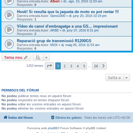
Darrera entrada Autor:
Albert
«
dc. ago. 10, 2016 11:03 am
Respostes:
6
Hosti! Si resulta que la jaqueta de moto es pot rentar !!!
Darrera entrada Autor:
Siono1000
«
dl. juny 20, 2016 10:19 pm
Respostes:
1
Vídeo de canvi d'embragatge a una GS... impresionant
Darrera entrada Autor:
ARBE
«
dt. juny 07, 2016 8:31 pm
Respostes:
2
Reparació grup de transmissió R1200GS
Darrera entrada Autor:
650X
«
dj. maig 05, 2016 11:53 am
Respostes:
6
Tema nou
Pàgina
1
de
26
1
2
3
4
5
26
Següent
1253 temes
…
Salta a
PERMISOS DEL FÒRUM
No podeu
publicar temes nous en aquest fòrum
No podeu
respondre en temes d’aquest fòrum
No podeu
editar les vostres entrades en aquest fòrum
No podeu
eliminar les vostres entrades en aquest fòrum
Índex del fòrum
Elimina les galetes
Totes les hores són
UTC+02:00
Funciona amb
phpBB
® Forum Software © phpBB Limited