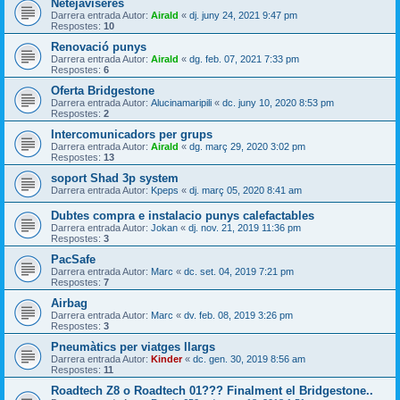
Netejaviseres
Darrera entrada Autor:
Airald
«
dj. juny 24, 2021 9:47 pm
Respostes:
10
Renovació punys
Darrera entrada Autor:
Airald
«
dg. feb. 07, 2021 7:33 pm
Respostes:
6
Oferta Bridgestone
Darrera entrada Autor:
Alucinamaripili
«
dc. juny 10, 2020 8:53 pm
Respostes:
2
Intercomunicadors per grups
Darrera entrada Autor:
Airald
«
dg. març 29, 2020 3:02 pm
Respostes:
13
soport Shad 3p system
Darrera entrada Autor:
Kpeps
«
dj. març 05, 2020 8:41 am
Dubtes compra e instalacio punys calefactables
Darrera entrada Autor:
Jokan
«
dj. nov. 21, 2019 11:36 pm
Respostes:
3
PacSafe
Darrera entrada Autor:
Marc
«
dc. set. 04, 2019 7:21 pm
Respostes:
7
Airbag
Darrera entrada Autor:
Marc
«
dv. feb. 08, 2019 3:26 pm
Respostes:
3
Pneumàtics per viatges llargs
Darrera entrada Autor:
Kinder
«
dc. gen. 30, 2019 8:56 am
Respostes:
11
Roadtech Z8 o Roadtech 01??? Finalment el Bridgestone..