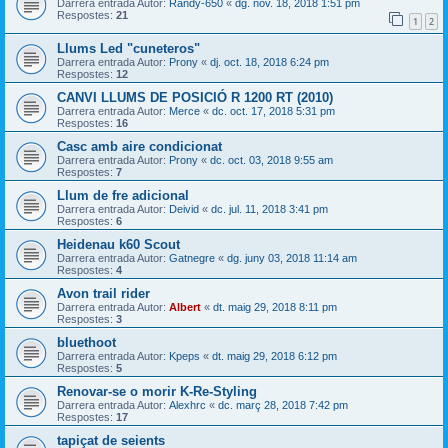
Darrera entrada Autor:
Randy-650
«
dg. nov. 18, 2018 1:51 pm
Respostes:
21
1
2
Llums Led "cuneteros"
Darrera entrada Autor:
Prony
«
dj. oct. 18, 2018 6:24 pm
Respostes:
12
CANVI LLUMS DE POSICIÓ R 1200 RT (2010)
Darrera entrada Autor:
Merce
«
dc. oct. 17, 2018 5:31 pm
Respostes:
16
Casc amb aire condicionat
Darrera entrada Autor:
Prony
«
dc. oct. 03, 2018 9:55 am
Respostes:
7
Llum de fre adicional
Darrera entrada Autor:
Deivid
«
dc. jul. 11, 2018 3:41 pm
Respostes:
6
Heidenau k60 Scout
Darrera entrada Autor:
Gatnegre
«
dg. juny 03, 2018 11:14 am
Respostes:
4
Avon trail rider
Darrera entrada Autor:
Albert
«
dt. maig 29, 2018 8:11 pm
Respostes:
3
bluethoot
Darrera entrada Autor:
Kpeps
«
dt. maig 29, 2018 6:12 pm
Respostes:
5
Renovar-se o morir K-Re-Styling
Darrera entrada Autor:
Alexhrc
«
dc. març 28, 2018 7:42 pm
Respostes:
17
tapiçat de seients