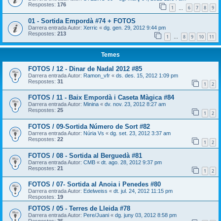
Respostes:
176
1
6
7
8
9
…
01 - Sortida Empordà #74 + FOTOS
Darrera entrada Autor:
Xerric
«
dg. gen. 29, 2012 9:44 pm
Respostes:
213
1
8
9
10
11
…
Temes
FOTOS / 12 - Dinar de Nadal 2012 #85
Darrera entrada Autor:
Ramon_vfr
«
ds. des. 15, 2012 1:09 pm
Respostes:
31
1
2
FOTOS / 11 - Baix Empordà i Caseta Màgica #84
Darrera entrada Autor:
Minina
«
dv. nov. 23, 2012 8:27 am
Respostes:
25
1
2
FOTOS / 09-Sortida Número de Sort #82
Darrera entrada Autor:
Núria Vs
«
dg. set. 23, 2012 3:37 am
Respostes:
22
1
2
FOTOS / 08 - Sortida al Berguedà #81
Darrera entrada Autor:
CMB
«
dt. ago. 28, 2012 9:37 pm
Respostes:
21
1
2
FOTOS / 07- Sortida al Anoia i Penedes #80
Darrera entrada Autor:
Edelweiss
«
dt. jul. 24, 2012 11:15 pm
Respostes:
19
FOTOS / 05 - Terres de Lleida #78
Darrera entrada Autor:
Pere/Juani
«
dg. juny 03, 2012 8:58 pm