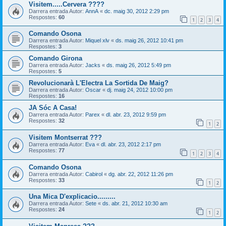
Visitem.....Cervera ????
Darrera entrada Autor:
AnnA
«
dc. maig 30, 2012 2:29 pm
Respostes:
60
1
2
3
4
Comando Osona
Darrera entrada Autor:
Miquel xlv
«
ds. maig 26, 2012 10:41 pm
Respostes:
3
Comando Girona
Darrera entrada Autor:
Jacks
«
ds. maig 26, 2012 5:49 pm
Respostes:
5
Revolucionarà L'Electra La Sortida De Maig?
Darrera entrada Autor:
Oscar
«
dj. maig 24, 2012 10:00 pm
Respostes:
16
JA Sóc A Casa!
Darrera entrada Autor:
Parex
«
dl. abr. 23, 2012 9:59 pm
Respostes:
32
1
2
Visitem Montserrat ???
Darrera entrada Autor:
Eva
«
dl. abr. 23, 2012 2:17 pm
Respostes:
77
1
2
3
4
Comando Osona
Darrera entrada Autor:
Cabirol
«
dg. abr. 22, 2012 11:26 pm
Respostes:
33
1
2
Una Mica D'explicacio.........
Darrera entrada Autor:
Sete
«
ds. abr. 21, 2012 10:30 am
Respostes:
24
1
2