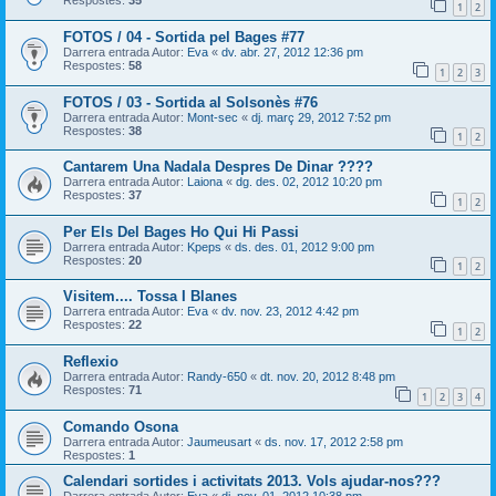
Respostes:
35
1
2
FOTOS / 04 - Sortida pel Bages #77
Darrera entrada Autor:
Eva
«
dv. abr. 27, 2012 12:36 pm
Respostes:
58
1
2
3
FOTOS / 03 - Sortida al Solsonès #76
Darrera entrada Autor:
Mont-sec
«
dj. març 29, 2012 7:52 pm
Respostes:
38
1
2
Cantarem Una Nadala Despres De Dinar ????
Darrera entrada Autor:
Laiona
«
dg. des. 02, 2012 10:20 pm
Respostes:
37
1
2
Per Els Del Bages Ho Qui Hi Passi
Darrera entrada Autor:
Kpeps
«
ds. des. 01, 2012 9:00 pm
Respostes:
20
1
2
Visitem.... Tossa I Blanes
Darrera entrada Autor:
Eva
«
dv. nov. 23, 2012 4:42 pm
Respostes:
22
1
2
Reflexio
Darrera entrada Autor:
Randy-650
«
dt. nov. 20, 2012 8:48 pm
Respostes:
71
1
2
3
4
Comando Osona
Darrera entrada Autor:
Jaumeusart
«
ds. nov. 17, 2012 2:58 pm
Respostes:
1
Calendari sortides i activitats 2013. Vols ajudar-nos???
Darrera entrada Autor:
Eva
«
dj. nov. 01, 2012 10:38 pm