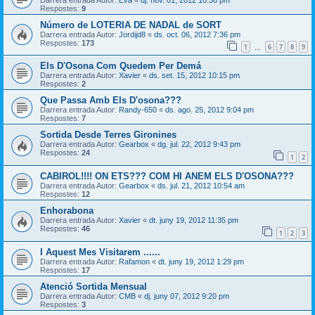
Respostes:
9
Número de LOTERIA DE NADAL de SORT
Darrera entrada Autor:
Jordijd8
«
ds. oct. 06, 2012 7:36 pm
Respostes:
173
1
6
7
8
9
…
Els D'Osona Com Quedem Per Demá
Darrera entrada Autor:
Xavier
«
ds. set. 15, 2012 10:15 pm
Respostes:
2
Que Passa Amb Els D'osona???
Darrera entrada Autor:
Randy-650
«
ds. ago. 25, 2012 9:04 pm
Respostes:
7
Sortida Desde Terres Gironines
Darrera entrada Autor:
Gearbox
«
dg. jul. 22, 2012 9:43 pm
Respostes:
24
1
2
CABIROL!!!! ON ETS??? COM HI ANEM ELS D'OSONA???
Darrera entrada Autor:
Gearbox
«
ds. jul. 21, 2012 10:54 am
Respostes:
12
Enhorabona
Darrera entrada Autor:
Xavier
«
dt. juny 19, 2012 11:35 pm
Respostes:
46
1
2
3
I Aquest Mes Visitarem ......
Darrera entrada Autor:
Rafamon
«
dt. juny 19, 2012 1:29 pm
Respostes:
17
Atenció Sortida Mensual
Darrera entrada Autor:
CMB
«
dj. juny 07, 2012 9:20 pm
Respostes:
3