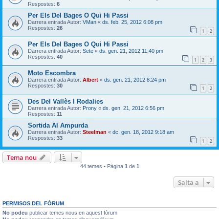
Respostes:
6
Per Els Del Bages O Qui Hi Passi
Darrera entrada Autor:
VMan
«
ds. feb. 25, 2012 6:08 pm
Respostes:
26
1
2
Per Els Del Bages O Qui Hi Passi
Darrera entrada Autor:
Sete
«
ds. gen. 21, 2012 11:40 pm
Respostes:
40
1
2
3
Moto Escombra
Darrera entrada Autor:
Albert
«
ds. gen. 21, 2012 8:24 pm
Respostes:
30
1
2
Des Del Vallès I Rodalies
Darrera entrada Autor:
Prony
«
ds. gen. 21, 2012 6:56 pm
Respostes:
11
Sortida Al Ampurda
Darrera entrada Autor:
Steelman
«
dc. gen. 18, 2012 9:18 am
Respostes:
33
1
2
Tema nou
44 temes • Pàgina
1
de
1
Salta a
PERMISOS DEL FÒRUM
No podeu
publicar temes nous en aquest fòrum