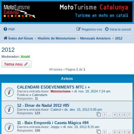
Mototurisme
Turisme en moto en català
PMF
Registreu-vos
Inicia la sessió
Índex del fòrum
Històric de Mototurisme
Mensuals Anteriors
2012
2012
Moderador:
Airald
Tema nou
44 temes • Pàgina
1
de
1
Avisos
CALENDARI ESDEVENIMENTS MTC i +
Darrera entrada Autor:
Mototurisme
«
dl. nov. 18, 2024 7:24 am
Publicat a
Calendaris
Respostes:
11
12 - Dinar de Nadal 2012 #85
Darrera entrada Autor:
Cabirol
«
ds. des. 15, 2012 5:05 pm
Respostes:
123
1
4
5
6
7
…
11 - Baix Empordà i Caseta Màgica #84
Darrera entrada Autor:
Jeppy
«
dl. nov. 19, 2012 8:15 am
Respostes:
155
1
5
6
7
8
…