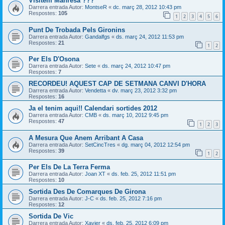
Visitem Manresa ???
Darrera entrada Autor:
MontseR
«
dc. març 28, 2012 10:43 pm
Respostes:
105
1
2
3
4
5
6
Punt De Trobada Pels Gironins
Darrera entrada Autor:
Gandalfgs
«
ds. març 24, 2012 11:53 pm
Respostes:
21
1
2
Per Els D'Osona
Darrera entrada Autor:
Sete
«
ds. març 24, 2012 10:47 pm
Respostes:
7
RECORDEU! AQUEST CAP DE SETMANA CANVI D'HORA
Darrera entrada Autor:
Vendetta
«
dv. març 23, 2012 3:32 pm
Respostes:
16
Ja el tenim aqui!! Calendari sortides 2012
Darrera entrada Autor:
CMB
«
ds. març 10, 2012 9:45 pm
Respostes:
47
1
2
3
A Mesura Que Anem Arribant A Casa
Darrera entrada Autor:
SetCincTres
«
dg. març 04, 2012 12:54 pm
Respostes:
39
1
2
Per Els De La Terra Ferma
Darrera entrada Autor:
Joan XT
«
ds. feb. 25, 2012 11:51 pm
Respostes:
10
Sortida Des De Comarques De Girona
Darrera entrada Autor:
J-C
«
ds. feb. 25, 2012 7:16 pm
Respostes:
12
Sortida De Vic
Darrera entrada Autor:
Xavier
«
ds. feb. 25, 2012 6:09 pm