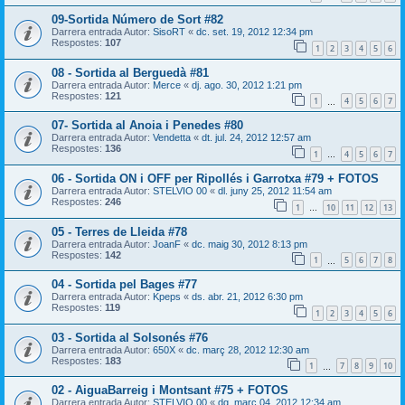
09-Sortida Número de Sort #82
Darrera entrada Autor:
SisoRT
«
dc. set. 19, 2012 12:34 pm
Respostes:
107
1
2
3
4
5
6
08 - Sortida al Berguedà #81
Darrera entrada Autor:
Merce
«
dj. ago. 30, 2012 1:21 pm
Respostes:
121
1
4
5
6
7
…
07- Sortida al Anoia i Penedes #80
Darrera entrada Autor:
Vendetta
«
dt. jul. 24, 2012 12:57 am
Respostes:
136
1
4
5
6
7
…
06 - Sortida ON i OFF per Ripollés i Garrotxa #79 + FOTOS
Darrera entrada Autor:
STELVIO 00
«
dl. juny 25, 2012 11:54 am
Respostes:
246
1
10
11
12
13
…
05 - Terres de Lleida #78
Darrera entrada Autor:
JoanF
«
dc. maig 30, 2012 8:13 pm
Respostes:
142
1
5
6
7
8
…
04 - Sortida pel Bages #77
Darrera entrada Autor:
Kpeps
«
ds. abr. 21, 2012 6:30 pm
Respostes:
119
1
2
3
4
5
6
03 - Sortida al Solsonés #76
Darrera entrada Autor:
650X
«
dc. març 28, 2012 12:30 am
Respostes:
183
1
7
8
9
10
…
02 - AiguaBarreig i Montsant #75 + FOTOS
Darrera entrada Autor:
STELVIO 00
«
dg. març 04, 2012 12:34 am