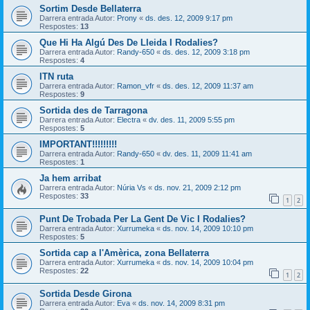
Sortim Desde Bellaterra
Darrera entrada Autor:
Prony
«
ds. des. 12, 2009 9:17 pm
Respostes:
13
Que Hi Ha Algú Des De Lleida I Rodalies?
Darrera entrada Autor:
Randy-650
«
ds. des. 12, 2009 3:18 pm
Respostes:
4
ITN ruta
Darrera entrada Autor:
Ramon_vfr
«
ds. des. 12, 2009 11:37 am
Respostes:
9
Sortida des de Tarragona
Darrera entrada Autor:
Electra
«
dv. des. 11, 2009 5:55 pm
Respostes:
5
IMPORTANT!!!!!!!!!
Darrera entrada Autor:
Randy-650
«
dv. des. 11, 2009 11:41 am
Respostes:
1
Ja hem arribat
Darrera entrada Autor:
Núria Vs
«
ds. nov. 21, 2009 2:12 pm
Respostes:
33
1
2
Punt De Trobada Per La Gent De Vic I Rodalies?
Darrera entrada Autor:
Xurrumeka
«
ds. nov. 14, 2009 10:10 pm
Respostes:
5
Sortida cap a l'Amèrica, zona Bellaterra
Darrera entrada Autor:
Xurrumeka
«
ds. nov. 14, 2009 10:04 pm
Respostes:
22
1
2
Sortida Desde Girona
Darrera entrada Autor:
Eva
«
ds. nov. 14, 2009 8:31 pm