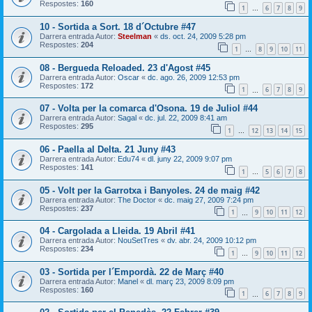
Respostes:
160
1
6
7
8
9
…
10 - Sortida a Sort. 18 d´Octubre #47
Darrera entrada Autor:
Steelman
«
ds. oct. 24, 2009 5:28 pm
Respostes:
204
1
8
9
10
11
…
08 - Bergueda Reloaded. 23 d'Agost #45
Darrera entrada Autor:
Oscar
«
dc. ago. 26, 2009 12:53 pm
Respostes:
172
1
6
7
8
9
…
07 - Volta per la comarca d'Osona. 19 de Juliol #44
Darrera entrada Autor:
Sagal
«
dc. jul. 22, 2009 8:41 am
Respostes:
295
1
12
13
14
15
…
06 - Paella al Delta. 21 Juny #43
Darrera entrada Autor:
Edu74
«
dl. juny 22, 2009 9:07 pm
Respostes:
141
1
5
6
7
8
…
05 - Volt per la Garrotxa i Banyoles. 24 de maig #42
Darrera entrada Autor:
The Doctor
«
dc. maig 27, 2009 7:24 pm
Respostes:
237
1
9
10
11
12
…
04 - Cargolada a Lleida. 19 Abril #41
Darrera entrada Autor:
NouSetTres
«
dv. abr. 24, 2009 10:12 pm
Respostes:
234
1
9
10
11
12
…
03 - Sortida per l´Empordà. 22 de Març #40
Darrera entrada Autor:
Manel
«
dl. març 23, 2009 8:09 pm
Respostes:
160
1
6
7
8
9
…