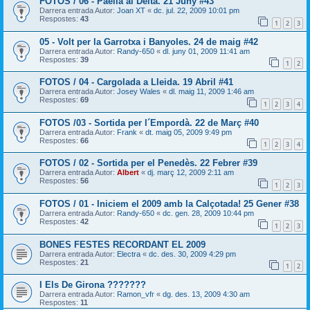
FOTOS / 06 - Paella al Delta. 21 Juny #43
Darrera entrada Autor:
Joan XT
«
dc. jul. 22, 2009 10:01 pm
Respostes:
43
1
2
3
05 - Volt per la Garrotxa i Banyoles. 24 de maig #42
Darrera entrada Autor:
Randy-650
«
dl. juny 01, 2009 11:41 am
Respostes:
39
1
2
FOTOS / 04 - Cargolada a Lleida. 19 Abril #41
Darrera entrada Autor:
Josey Wales
«
dl. maig 11, 2009 1:46 am
Respostes:
69
1
2
3
4
FOTOS /03 - Sortida per l´Empordà. 22 de Març #40
Darrera entrada Autor:
Frank
«
dt. maig 05, 2009 9:49 pm
Respostes:
66
1
2
3
4
FOTOS / 02 - Sortida per el Penedès. 22 Febrer #39
Darrera entrada Autor:
Albert
«
dj. març 12, 2009 2:11 am
Respostes:
56
1
2
3
FOTOS / 01 - Iniciem el 2009 amb la Calçotada! 25 Gener #38
Darrera entrada Autor:
Randy-650
«
dc. gen. 28, 2009 10:44 pm
Respostes:
42
1
2
3
BONES FESTES RECORDANT EL 2009
Darrera entrada Autor:
Electra
«
dc. des. 30, 2009 4:29 pm
Respostes:
21
1
2
I Els De Girona ???????
Darrera entrada Autor:
Ramon_vfr
«
dg. des. 13, 2009 4:30 am
Respostes:
11