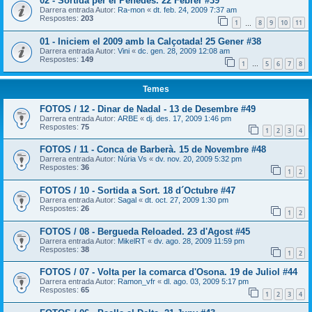
02 - Sortida per el Penedès. 22 Febrer #39
Darrera entrada Autor:
Ra-mon
«
dt. feb. 24, 2009 7:37 am
Respostes:
203
1
8
9
10
11
…
01 - Iniciem el 2009 amb la Calçotada! 25 Gener #38
Darrera entrada Autor:
Vini
«
dc. gen. 28, 2009 12:08 am
Respostes:
149
1
5
6
7
8
…
Temes
FOTOS / 12 - Dinar de Nadal - 13 de Desembre #49
Darrera entrada Autor:
ARBE
«
dj. des. 17, 2009 1:46 pm
Respostes:
75
1
2
3
4
FOTOS / 11 - Conca de Barberà. 15 de Novembre #48
Darrera entrada Autor:
Núria Vs
«
dv. nov. 20, 2009 5:32 pm
Respostes:
36
1
2
FOTOS / 10 - Sortida a Sort. 18 d´Octubre #47
Darrera entrada Autor:
Sagal
«
dt. oct. 27, 2009 1:30 pm
Respostes:
26
1
2
FOTOS / 08 - Bergueda Reloaded. 23 d'Agost #45
Darrera entrada Autor:
MikelRT
«
dv. ago. 28, 2009 11:59 pm
Respostes:
38
1
2
FOTOS / 07 - Volta per la comarca d'Osona. 19 de Juliol #44
Darrera entrada Autor:
Ramon_vfr
«
dl. ago. 03, 2009 5:17 pm
Respostes:
65
1
2
3
4