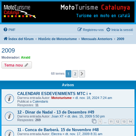
Mototurisme
Turisme en moto en català
PMF
Registreu-vos
Inicia la sessió
Índex del fòrum
Històric de Mototurisme
Mensuals Anteriors
2009
2009
Moderador:
Airald
Tema nou
1
2
Següent
68 temes
Avisos
CALENDARI ESDEVENIMENTS MTC i +
Darrera entrada Autor:
Mototurisme
«
dl. nov. 18, 2024 7:24 am
Publicat a
Calendaris
Respostes:
11
12 - Dinar de Nadal - 13 de Desembre #49
Darrera entrada Autor:
Joan XT
«
dt. des. 15, 2009 5:50 pm
Respostes:
269
1
11
12
13
14
…
11 - Conca de Barberà. 15 de Novembre #48
Darrera entrada Autor:
Electra
«
dt. nov. 17, 2009 8:31 am