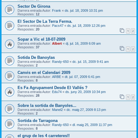
Sector De Girona
Darrera entrada Autor:
Frank
«
ds. jul. 18, 2009 10:31 pm
Respostes:
12
El Sector De La Terra Ferma.
Darrera entrada Autor:
Pacs47
«
ds. jul. 18, 2009 12:26 pm
Respostes:
20
1
2
Sopar a Vic el 18-07-2009
Darrera entrada Autor:
Albert
«
dj. jul. 16, 2009 6:09 am
Respostes:
37
1
2
Sotida De Banoylas
Darrera entrada Autor:
Randy-650
«
dc. jul. 15, 2009 9:41 am
Respostes:
2
Canvis en el Calendari 2009
Darrera entrada Autor:
ARBE
«
dt. jul. 07, 2009 6:41 pm
Respostes:
8
Es Fa Agrupament Desde El Vallés ?
Darrera entrada Autor:
Edu74
«
ds. juny 20, 2009 10:34 pm
Respostes:
28
1
2
Sobre la sortida de Banyoles...
Darrera entrada Autor:
Manel2
«
dc. maig 27, 2009 8:13 pm
Respostes:
2
Sortida de Tarragona
Darrera entrada Autor:
Randy-650
«
dl. maig 25, 2009 11:37 pm
Respostes:
8
el grup de les 4 carreteres!!