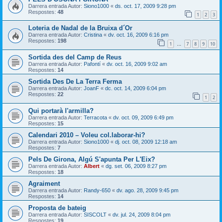
Darrera entrada Autor:
Siono1000
«
ds. oct. 17, 2009 9:28 pm
Respostes:
48
1
2
3
Loteria de Nadal de la Bruixa d´Or
Darrera entrada Autor:
Cristina
«
dv. oct. 16, 2009 6:16 pm
Respostes:
198
1
7
8
9
10
…
Sortida des del Camp de Reus
Darrera entrada Autor:
Pafontí
«
dv. oct. 16, 2009 9:02 am
Respostes:
14
Sortida Des De La Terra Ferma
Darrera entrada Autor:
JoanF
«
dc. oct. 14, 2009 6:04 pm
Respostes:
22
1
2
Qui portarà l'armilla?
Darrera entrada Autor:
Terracota
«
dv. oct. 09, 2009 6:49 pm
Respostes:
15
Calendari 2010 – Voleu col.laborar-hi?
Darrera entrada Autor:
Siono1000
«
dj. oct. 08, 2009 12:18 am
Respostes:
7
Pels De Girona, Algú S'apunta Per L'Eix?
Darrera entrada Autor:
Albert
«
dg. set. 06, 2009 8:27 pm
Respostes:
18
Agraiment
Darrera entrada Autor:
Randy-650
«
dv. ago. 28, 2009 9:45 pm
Respostes:
14
Proposta de bateig
Darrera entrada Autor:
SISCOLT
«
dv. jul. 24, 2009 8:04 pm
Respostes:
19