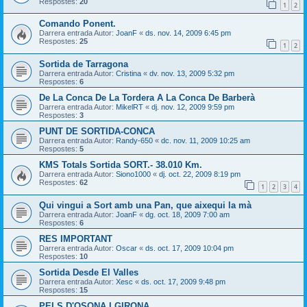
Respostes:
20
1
2
Comando Ponent.
Darrera entrada Autor:
JoanF
«
ds. nov. 14, 2009 6:45 pm
Respostes:
25
1
2
Sortida de Tarragona
Darrera entrada Autor:
Cristina
«
dv. nov. 13, 2009 5:32 pm
Respostes:
6
De La Conca De La Tordera A La Conca De Barberà
Darrera entrada Autor:
MikelRT
«
dj. nov. 12, 2009 9:59 pm
Respostes:
3
PUNT DE SORTIDA-CONCA
Darrera entrada Autor:
Randy-650
«
dc. nov. 11, 2009 10:25 am
Respostes:
5
KMS Totals Sortida SORT.- 38.010 Km.
Darrera entrada Autor:
Siono1000
«
dj. oct. 22, 2009 8:19 pm
Respostes:
62
1
2
3
4
Qui vingui a Sort amb una Pan, que aixequi la mà
Darrera entrada Autor:
JoanF
«
dg. oct. 18, 2009 7:00 am
Respostes:
6
RES IMPORTANT
Darrera entrada Autor:
Oscar
«
ds. oct. 17, 2009 10:04 pm
Respostes:
10
Sortida Desde El Valles
Darrera entrada Autor:
Xesc
«
ds. oct. 17, 2009 9:48 pm
Respostes:
15
PELS D'OSONA I GIRONA