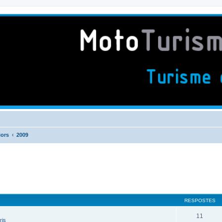
iors
2009
RESPOSTES
11
ris