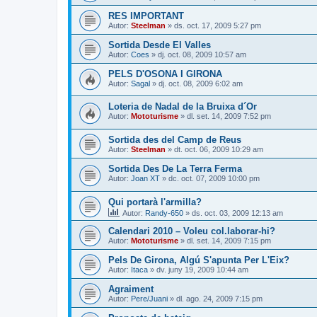
RES IMPORTANT
Autor:
Steelman
» ds. oct. 17, 2009 5:27 pm
Sortida Desde El Valles
Autor:
Coes
» dj. oct. 08, 2009 10:57 am
PELS D'OSONA I GIRONA
Autor:
Sagal
» dj. oct. 08, 2009 6:02 am
Loteria de Nadal de la Bruixa d´Or
Autor:
Mototurisme
» dl. set. 14, 2009 7:52 pm
Sortida des del Camp de Reus
Autor:
Steelman
» dt. oct. 06, 2009 10:29 am
Sortida Des De La Terra Ferma
Autor:
Joan XT
» dc. oct. 07, 2009 10:00 pm
Qui portarà l'armilla?
Autor:
Randy-650
» ds. oct. 03, 2009 12:13 am
Calendari 2010 – Voleu col.laborar-hi?
Autor:
Mototurisme
» dl. set. 14, 2009 7:15 pm
Pels De Girona, Algú S'apunta Per L'Eix?
Autor:
Itaca
» dv. juny 19, 2009 10:44 am
Agraiment
Autor:
Pere/Juani
» dl. ago. 24, 2009 7:15 pm