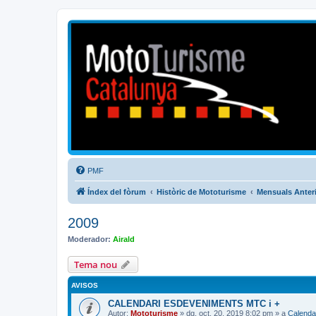
Mototurisme
Turisme en moto en català
PMF
Índex del fòrum
Històric de Mototurisme
Mensuals Anter
2009
Moderador:
Airald
Tema nou
AVISOS
CALENDARI ESDEVENIMENTS MTC i +
Autor:
Mototurisme
» dg. oct. 20, 2019 8:02 pm » a
Calenda