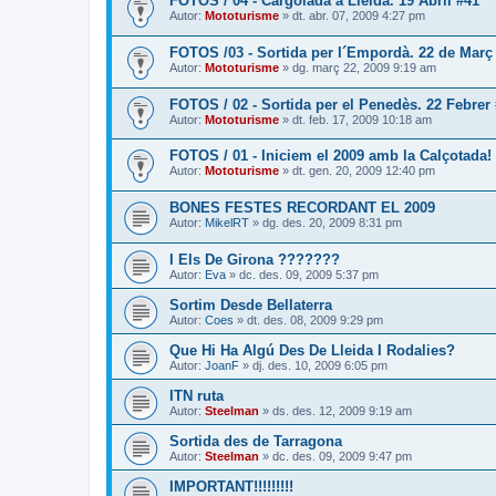
FOTOS / 04 - Cargolada a Lleida. 19 Abril #41
Autor:
Mototurisme
» dt. abr. 07, 2009 4:27 pm
FOTOS /03 - Sortida per l´Empordà. 22 de Març
Autor:
Mototurisme
» dg. març 22, 2009 9:19 am
FOTOS / 02 - Sortida per el Penedès. 22 Febrer
Autor:
Mototurisme
» dt. feb. 17, 2009 10:18 am
FOTOS / 01 - Iniciem el 2009 amb la Calçotada!
Autor:
Mototurisme
» dt. gen. 20, 2009 12:40 pm
BONES FESTES RECORDANT EL 2009
Autor:
MikelRT
» dg. des. 20, 2009 8:31 pm
I Els De Girona ???????
Autor:
Eva
» dc. des. 09, 2009 5:37 pm
Sortim Desde Bellaterra
Autor:
Coes
» dt. des. 08, 2009 9:29 pm
Que Hi Ha Algú Des De Lleida I Rodalies?
Autor:
JoanF
» dj. des. 10, 2009 6:05 pm
ITN ruta
Autor:
Steelman
» ds. des. 12, 2009 9:19 am
Sortida des de Tarragona
Autor:
Steelman
» dc. des. 09, 2009 9:47 pm
IMPORTANT!!!!!!!!!