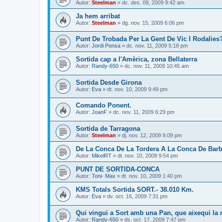
Autor:
Steelman
» dc. des. 09, 2009 9:42 am
Ja hem arribat
Autor:
Steelman
» dg. nov. 15, 2009 6:06 pm
Punt De Trobada Per La Gent De Vic I Rodalies
Autor:
Jordi Ponsa
» dc. nov. 11, 2009 5:18 pm
Sortida cap a l'Amèrica, zona Bellaterra
Autor:
Randy-650
» dc. nov. 11, 2009 10:45 am
Sortida Desde Girona
Autor:
Eva
» dt. nov. 10, 2009 9:49 pm
Comando Ponent.
Autor:
JoanF
» dc. nov. 11, 2009 6:29 pm
Sortida de Tarragona
Autor:
Steelman
» dj. nov. 12, 2009 9:09 pm
De La Conca De La Tordera A La Conca De Barb
Autor:
MikelRT
» dt. nov. 10, 2009 9:54 pm
PUNT DE SORTIDA-CONCA
Autor:
Toni- Max
» dt. nov. 10, 2009 1:40 pm
KMS Totals Sortida SORT.- 38.010 Km.
Autor:
Eva
» dv. oct. 16, 2009 7:31 pm
Qui vingui a Sort amb una Pan, que aixequi la
Autor:
Randy-650
» ds. oct. 17, 2009 7:47 pm