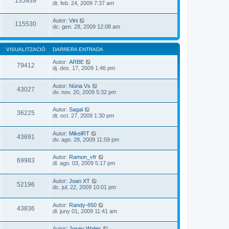
135939
dt. feb. 24, 2009 7:37 am
Autor:
Vini
115530
dc. gen. 28, 2009 12:08 am
VISUALITZACIÓ
DARRERA ENTRADA
Autor:
ARBE
79412
dj. des. 17, 2009 1:46 pm
Autor:
Núria Vs
43027
dv. nov. 20, 2009 5:32 pm
Autor:
Sagal
36225
dt. oct. 27, 2009 1:30 pm
Autor:
MikelRT
43691
dv. ago. 28, 2009 11:59 pm
Autor:
Ramon_vfr
69983
dl. ago. 03, 2009 5:17 pm
Autor:
Joan XT
52196
dc. jul. 22, 2009 10:01 pm
Autor:
Randy-650
43836
dl. juny 01, 2009 11:41 am
Autor:
Josey Wales