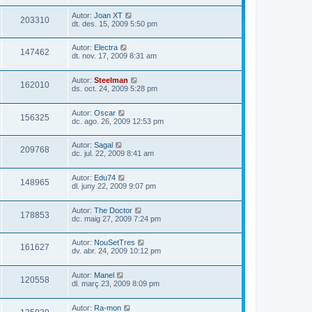
Autor:
Joan XT
203310
dt. des. 15, 2009 5:50 pm
Autor:
Electra
147462
dt. nov. 17, 2009 8:31 am
Autor:
Steelman
162010
ds. oct. 24, 2009 5:28 pm
Autor:
Oscar
156325
dc. ago. 26, 2009 12:53 pm
Autor:
Sagal
209768
dc. jul. 22, 2009 8:41 am
Autor:
Edu74
148965
dl. juny 22, 2009 9:07 pm
Autor:
The Doctor
178853
dc. maig 27, 2009 7:24 pm
Autor:
NouSetTres
161627
dv. abr. 24, 2009 10:12 pm
Autor:
Manel
120558
dl. març 23, 2009 8:09 pm
Autor:
Ra-mon