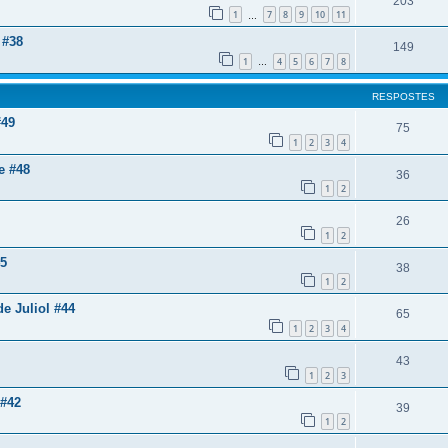
203
1
7
8
9
10
11
…
 #38
149
1
4
5
6
7
8
…
RESPOSTES
#49
75
1
2
3
4
e #48
36
1
2
26
1
2
45
38
1
2
e Juliol #44
65
1
2
3
4
43
1
2
3
 #42
39
1
2