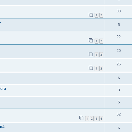
33
1
2
?
5
22
1
2
20
1
2
25
1
2
6
erà
3
5
62
1
2
3
4
 mà
6