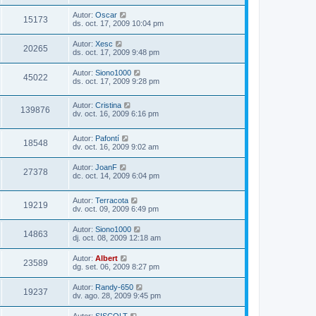
Autor:
Oscar
15173
ds. oct. 17, 2009 10:04 pm
Autor:
Xesc
20265
ds. oct. 17, 2009 9:48 pm
Autor:
Siono1000
45022
ds. oct. 17, 2009 9:28 pm
Autor:
Cristina
139876
dv. oct. 16, 2009 6:16 pm
Autor:
Pafontí
18548
dv. oct. 16, 2009 9:02 am
Autor:
JoanF
27378
dc. oct. 14, 2009 6:04 pm
Autor:
Terracota
19219
dv. oct. 09, 2009 6:49 pm
Autor:
Siono1000
14863
dj. oct. 08, 2009 12:18 am
Autor:
Albert
23589
dg. set. 06, 2009 8:27 pm
Autor:
Randy-650
19237
dv. ago. 28, 2009 9:45 pm
Autor:
SISCOLT