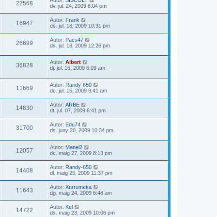
22568
dv. jul. 24, 2009 8:04 pm
Autor:
Frank
16947
ds. jul. 18, 2009 10:31 pm
Autor:
Pacs47
26699
ds. jul. 18, 2009 12:26 pm
Autor:
Albert
36828
dj. jul. 16, 2009 6:09 am
Autor:
Randy-650
11669
dc. jul. 15, 2009 9:41 am
Autor:
ARBE
14830
dt. jul. 07, 2009 6:41 pm
Autor:
Edu74
31700
ds. juny 20, 2009 10:34 pm
Autor:
Manel2
12057
dc. maig 27, 2009 8:13 pm
Autor:
Randy-650
14408
dl. maig 25, 2009 11:37 pm
Autor:
Xurrumeka
11643
dg. maig 24, 2009 6:48 am
Autor:
Kel
14722
ds. maig 23, 2009 10:06 pm