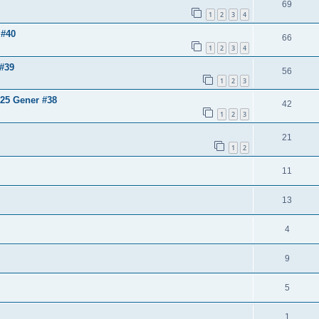
69
1
2
3
4
 #40
66
1
2
3
4
 #39
56
1
2
3
 25 Gener #38
42
1
2
3
21
1
2
11
13
4
9
5
1