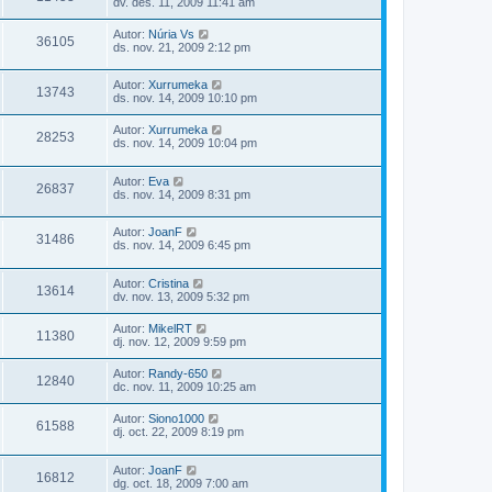
dv. des. 11, 2009 11:41 am
Autor:
Núria Vs
36105
ds. nov. 21, 2009 2:12 pm
Autor:
Xurrumeka
13743
ds. nov. 14, 2009 10:10 pm
Autor:
Xurrumeka
28253
ds. nov. 14, 2009 10:04 pm
Autor:
Eva
26837
ds. nov. 14, 2009 8:31 pm
Autor:
JoanF
31486
ds. nov. 14, 2009 6:45 pm
Autor:
Cristina
13614
dv. nov. 13, 2009 5:32 pm
Autor:
MikelRT
11380
dj. nov. 12, 2009 9:59 pm
Autor:
Randy-650
12840
dc. nov. 11, 2009 10:25 am
Autor:
Siono1000
61588
dj. oct. 22, 2009 8:19 pm
Autor:
JoanF
16812
dg. oct. 18, 2009 7:00 am