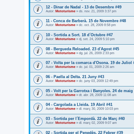
12 - Dinar de Nadal - 13 de Desembre #49
Autor:
Mototurisme
» ds. nov. 21, 2009 3:37 pm
11 - Conca de Barberà. 15 de Novembre #48
Autor:
Mototurisme
» dc. oct. 28, 2009 8:58 pm
10 - Sortida a Sort. 18 d´Octubre #47
Autor:
Mototurisme
» dj. set. 24, 2009 5:10 pm
08 - Bergueda Reloaded. 23 d'Agost #45
Autor:
Mototurisme
» dg. jul. 26, 2009 2:33 pm
07 - Volta per la comarca d'Osona. 19 de Juliol 
Autor:
Mototurisme
» dc. jul. 01, 2009 2:26 am
06 - Paella al Delta. 21 Juny #43
Autor:
Mototurisme
» dc. juny 03, 2009 12:49 pm
05 - Volt per la Garrotxa i Banyoles. 24 de maig
Autor:
Mototurisme
» dt. abr. 28, 2009 11:08 am
04 - Cargolada a Lleida. 19 Abril #41
Autor:
Mototurisme
» dl. març 30, 2009 10:03 pm
03 - Sortida per l´Empordà. 22 de Març #40
Autor:
Mototurisme
» dl. març 02, 2009 9:07 am
02 - Sortida per el Penedès. 22 Febrer #39