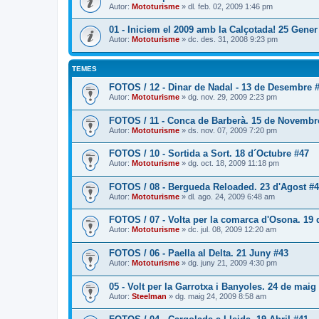
Autor:
Mototurisme
» dl. feb. 02, 2009 1:46 pm
01 - Iniciem el 2009 amb la Calçotada! 25 Gener
Autor:
Mototurisme
» dc. des. 31, 2008 9:23 pm
TEMES
FOTOS / 12 - Dinar de Nadal - 13 de Desembre 
Autor:
Mototurisme
» dg. nov. 29, 2009 2:23 pm
FOTOS / 11 - Conca de Barberà. 15 de Novembr
Autor:
Mototurisme
» ds. nov. 07, 2009 7:20 pm
FOTOS / 10 - Sortida a Sort. 18 d´Octubre #47
Autor:
Mototurisme
» dg. oct. 18, 2009 11:18 pm
FOTOS / 08 - Bergueda Reloaded. 23 d'Agost #
Autor:
Mototurisme
» dl. ago. 24, 2009 6:48 am
FOTOS / 07 - Volta per la comarca d'Osona. 19 d
Autor:
Mototurisme
» dc. jul. 08, 2009 12:20 am
FOTOS / 06 - Paella al Delta. 21 Juny #43
Autor:
Mototurisme
» dg. juny 21, 2009 4:30 pm
05 - Volt per la Garrotxa i Banyoles. 24 de maig
Autor:
Steelman
» dg. maig 24, 2009 8:58 am