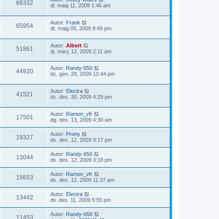
66332
dl. maig 11, 2009 1:46 am
Autor:
Frank
65954
dt. maig 05, 2009 9:49 pm
Autor:
Albert
51861
dj. març 12, 2009 2:11 am
Autor:
Randy-650
44920
dc. gen. 28, 2009 10:44 pm
Autor:
Electra
41521
dc. des. 30, 2009 4:29 pm
Autor:
Ramon_vfr
17501
dg. des. 13, 2009 4:30 am
Autor:
Prony
19327
ds. des. 12, 2009 9:17 pm
Autor:
Randy-650
13044
ds. des. 12, 2009 3:18 pm
Autor:
Ramon_vfr
15653
ds. des. 12, 2009 11:37 am
Autor:
Electra
13442
dv. des. 11, 2009 5:55 pm
Autor:
Randy-650
11453