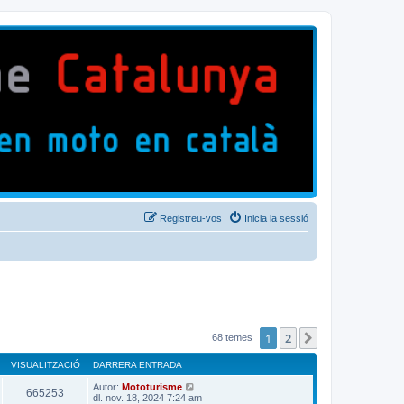
Registreu-vos
Inicia la sessió
1
2
Següent
68 temes
VISUALITZACIÓ
DARRERA ENTRADA
Autor:
Mototurisme
665253
dl. nov. 18, 2024 7:24 am