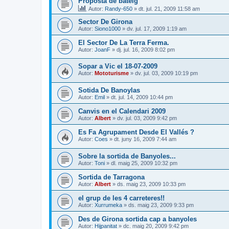
Proposta de bateig
Autor:
Randy-650
» dt. jul. 21, 2009 11:58 am
Sector De Girona
Autor:
Siono1000
» dv. jul. 17, 2009 1:19 am
El Sector De La Terra Ferma.
Autor:
JoanF
» dj. jul. 16, 2009 8:02 pm
Sopar a Vic el 18-07-2009
Autor:
Mototurisme
» dv. jul. 03, 2009 10:19 pm
Sotida De Banoylas
Autor:
Emil
» dt. jul. 14, 2009 10:44 pm
Canvis en el Calendari 2009
Autor:
Albert
» dv. jul. 03, 2009 9:42 pm
Es Fa Agrupament Desde El Vallés ?
Autor:
Coes
» dt. juny 16, 2009 7:44 am
Sobre la sortida de Banyoles...
Autor:
Toni
» dl. maig 25, 2009 10:32 pm
Sortida de Tarragona
Autor:
Albert
» ds. maig 23, 2009 10:33 pm
el grup de les 4 carreteres!!
Autor:
Xurrumeka
» ds. maig 23, 2009 9:33 pm
Des de Girona sortida cap a banyoles
Autor:
Hijpanitat
» dc. maig 20, 2009 9:42 pm