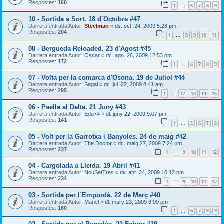
Respostes:
160
1
6
7
8
9
…
10 - Sortida a Sort. 18 d´Octubre #47
Darrera entrada Autor:
Steelman
«
ds. oct. 24, 2009 5:28 pm
Respostes:
204
1
8
9
10
11
…
08 - Bergueda Reloaded. 23 d'Agost #45
Darrera entrada Autor:
Oscar
«
dc. ago. 26, 2009 12:53 pm
Respostes:
172
1
6
7
8
9
…
07 - Volta per la comarca d'Osona. 19 de Juliol #44
Darrera entrada Autor:
Sagal
«
dc. jul. 22, 2009 8:41 am
Respostes:
295
1
12
13
14
15
…
06 - Paella al Delta. 21 Juny #43
Darrera entrada Autor:
Edu74
«
dl. juny 22, 2009 9:07 pm
Respostes:
141
1
5
6
7
8
…
05 - Volt per la Garrotxa i Banyoles. 24 de maig #42
Darrera entrada Autor:
The Doctor
«
dc. maig 27, 2009 7:24 pm
Respostes:
237
1
9
10
11
12
…
04 - Cargolada a Lleida. 19 Abril #41
Darrera entrada Autor:
NouSetTres
«
dv. abr. 24, 2009 10:12 pm
Respostes:
234
1
9
10
11
12
…
03 - Sortida per l´Empordà. 22 de Març #40
Darrera entrada Autor:
Manel
«
dl. març 23, 2009 8:09 pm
Respostes:
160
1
6
7
8
9
…