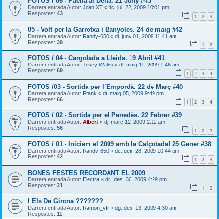
FOTOS / 06 - Paella al Delta. 21 Juny #43
Darrera entrada Autor:
Joan XT
«
dc. jul. 22, 2009 10:01 pm
Respostes:
43
1
2
3
05 - Volt per la Garrotxa i Banyoles. 24 de maig #42
Darrera entrada Autor:
Randy-650
«
dl. juny 01, 2009 11:41 am
Respostes:
39
1
2
FOTOS / 04 - Cargolada a Lleida. 19 Abril #41
Darrera entrada Autor:
Josey Wales
«
dl. maig 11, 2009 1:46 am
Respostes:
69
1
2
3
4
FOTOS /03 - Sortida per l´Empordà. 22 de Març #40
Darrera entrada Autor:
Frank
«
dt. maig 05, 2009 9:49 pm
Respostes:
66
1
2
3
4
FOTOS / 02 - Sortida per el Penedès. 22 Febrer #39
Darrera entrada Autor:
Albert
«
dj. març 12, 2009 2:11 am
Respostes:
56
1
2
3
FOTOS / 01 - Iniciem el 2009 amb la Calçotada! 25 Gener #38
Darrera entrada Autor:
Randy-650
«
dc. gen. 28, 2009 10:44 pm
Respostes:
42
1
2
3
BONES FESTES RECORDANT EL 2009
Darrera entrada Autor:
Electra
«
dc. des. 30, 2009 4:29 pm
Respostes:
21
1
2
I Els De Girona ???????
Darrera entrada Autor:
Ramon_vfr
«
dg. des. 13, 2009 4:30 am
Respostes:
11