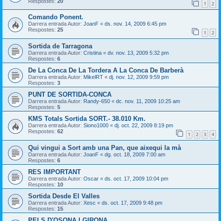
Respostes:
20
1
2
Comando Ponent.
Darrera entrada Autor:
JoanF
«
ds. nov. 14, 2009 6:45 pm
Respostes:
25
1
2
Sortida de Tarragona
Darrera entrada Autor:
Cristina
«
dv. nov. 13, 2009 5:32 pm
Respostes:
6
De La Conca De La Tordera A La Conca De Barberà
Darrera entrada Autor:
MikelRT
«
dj. nov. 12, 2009 9:59 pm
Respostes:
3
PUNT DE SORTIDA-CONCA
Darrera entrada Autor:
Randy-650
«
dc. nov. 11, 2009 10:25 am
Respostes:
5
KMS Totals Sortida SORT.- 38.010 Km.
Darrera entrada Autor:
Siono1000
«
dj. oct. 22, 2009 8:19 pm
Respostes:
62
1
2
3
4
Qui vingui a Sort amb una Pan, que aixequi la mà
Darrera entrada Autor:
JoanF
«
dg. oct. 18, 2009 7:00 am
Respostes:
6
RES IMPORTANT
Darrera entrada Autor:
Oscar
«
ds. oct. 17, 2009 10:04 pm
Respostes:
10
Sortida Desde El Valles
Darrera entrada Autor:
Xesc
«
ds. oct. 17, 2009 9:48 pm
Respostes:
15
PELS D'OSONA I GIRONA