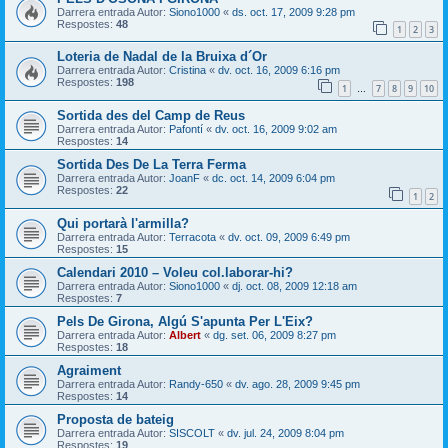
Darrera entrada Autor:
Siono1000
«
ds. oct. 17, 2009 9:28 pm
Respostes:
48
1
2
3
Loteria de Nadal de la Bruixa d´Or
Darrera entrada Autor:
Cristina
«
dv. oct. 16, 2009 6:16 pm
Respostes:
198
1
7
8
9
10
…
Sortida des del Camp de Reus
Darrera entrada Autor:
Pafontí
«
dv. oct. 16, 2009 9:02 am
Respostes:
14
Sortida Des De La Terra Ferma
Darrera entrada Autor:
JoanF
«
dc. oct. 14, 2009 6:04 pm
Respostes:
22
1
2
Qui portarà l'armilla?
Darrera entrada Autor:
Terracota
«
dv. oct. 09, 2009 6:49 pm
Respostes:
15
Calendari 2010 – Voleu col.laborar-hi?
Darrera entrada Autor:
Siono1000
«
dj. oct. 08, 2009 12:18 am
Respostes:
7
Pels De Girona, Algú S'apunta Per L'Eix?
Darrera entrada Autor:
Albert
«
dg. set. 06, 2009 8:27 pm
Respostes:
18
Agraiment
Darrera entrada Autor:
Randy-650
«
dv. ago. 28, 2009 9:45 pm
Respostes:
14
Proposta de bateig
Darrera entrada Autor:
SISCOLT
«
dv. jul. 24, 2009 8:04 pm
Respostes:
19