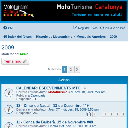
Mototurisme
Turisme en moto en català
PMF
Registreu-vos
Inicia la sessió
Índex del fòrum
Històric de Mototurisme
Mensuals Anteriors
2009
2009
Moderador:
Airald
Tema nou
1
2
Següent
68 temes
Avisos
CALENDARI ESDEVENIMENTS MTC i +
Darrera entrada Autor:
Mototurisme
«
dl. nov. 18, 2024 7:24 am
Publicat a
Calendaris
Respostes:
11
12 - Dinar de Nadal - 13 de Desembre #49
Darrera entrada Autor:
Joan XT
«
dt. des. 15, 2009 5:50 pm
Respostes:
269
1
11
12
13
14
…
11 - Conca de Barberà. 15 de Novembre #48
Darrera entrada Autor:
Electra
«
dt. nov. 17, 2009 8:31 am