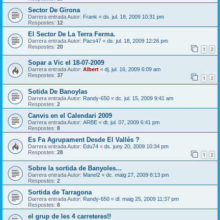
Sector De Girona
Darrera entrada Autor:
Frank
«
ds. jul. 18, 2009 10:31 pm
Respostes:
12
El Sector De La Terra Ferma.
Darrera entrada Autor:
Pacs47
«
ds. jul. 18, 2009 12:26 pm
Respostes:
20
1
2
Sopar a Vic el 18-07-2009
Darrera entrada Autor:
Albert
«
dj. jul. 16, 2009 6:09 am
Respostes:
37
1
2
Sotida De Banoylas
Darrera entrada Autor:
Randy-650
«
dc. jul. 15, 2009 9:41 am
Respostes:
2
Canvis en el Calendari 2009
Darrera entrada Autor:
ARBE
«
dt. jul. 07, 2009 6:41 pm
Respostes:
8
Es Fa Agrupament Desde El Vallés ?
Darrera entrada Autor:
Edu74
«
ds. juny 20, 2009 10:34 pm
Respostes:
28
1
2
Sobre la sortida de Banyoles...
Darrera entrada Autor:
Manel2
«
dc. maig 27, 2009 8:13 pm
Respostes:
2
Sortida de Tarragona
Darrera entrada Autor:
Randy-650
«
dl. maig 25, 2009 11:37 pm
Respostes:
8
el grup de les 4 carreteres!!