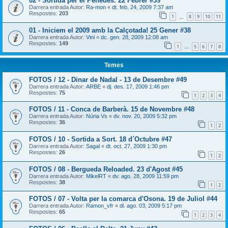
02 - Sortida per el Penedès. 22 Febrer #39
Darrera entrada Autor:
Ra-mon
«
dt. feb. 24, 2009 7:37 am
Respostes:
203
1
8
9
10
11
…
01 - Iniciem el 2009 amb la Calçotada! 25 Gener #38
Darrera entrada Autor:
Vini
«
dc. gen. 28, 2009 12:08 am
Respostes:
149
1
5
6
7
8
…
Temes
FOTOS / 12 - Dinar de Nadal - 13 de Desembre #49
Darrera entrada Autor:
ARBE
«
dj. des. 17, 2009 1:46 pm
Respostes:
75
1
2
3
4
FOTOS / 11 - Conca de Barberà. 15 de Novembre #48
Darrera entrada Autor:
Núria Vs
«
dv. nov. 20, 2009 5:32 pm
Respostes:
36
1
2
FOTOS / 10 - Sortida a Sort. 18 d´Octubre #47
Darrera entrada Autor:
Sagal
«
dt. oct. 27, 2009 1:30 pm
Respostes:
26
1
2
FOTOS / 08 - Bergueda Reloaded. 23 d'Agost #45
Darrera entrada Autor:
MikelRT
«
dv. ago. 28, 2009 11:59 pm
Respostes:
38
1
2
FOTOS / 07 - Volta per la comarca d'Osona. 19 de Juliol #44
Darrera entrada Autor:
Ramon_vfr
«
dl. ago. 03, 2009 5:17 pm
Respostes:
65
1
2
3
4