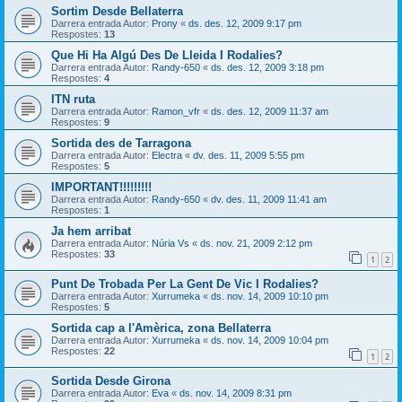
Sortim Desde Bellaterra
Darrera entrada Autor:
Prony
«
ds. des. 12, 2009 9:17 pm
Respostes:
13
Que Hi Ha Algú Des De Lleida I Rodalies?
Darrera entrada Autor:
Randy-650
«
ds. des. 12, 2009 3:18 pm
Respostes:
4
ITN ruta
Darrera entrada Autor:
Ramon_vfr
«
ds. des. 12, 2009 11:37 am
Respostes:
9
Sortida des de Tarragona
Darrera entrada Autor:
Electra
«
dv. des. 11, 2009 5:55 pm
Respostes:
5
IMPORTANT!!!!!!!!!
Darrera entrada Autor:
Randy-650
«
dv. des. 11, 2009 11:41 am
Respostes:
1
Ja hem arribat
Darrera entrada Autor:
Núria Vs
«
ds. nov. 21, 2009 2:12 pm
Respostes:
33
1
2
Punt De Trobada Per La Gent De Vic I Rodalies?
Darrera entrada Autor:
Xurrumeka
«
ds. nov. 14, 2009 10:10 pm
Respostes:
5
Sortida cap a l'Amèrica, zona Bellaterra
Darrera entrada Autor:
Xurrumeka
«
ds. nov. 14, 2009 10:04 pm
Respostes:
22
1
2
Sortida Desde Girona
Darrera entrada Autor:
Eva
«
ds. nov. 14, 2009 8:31 pm