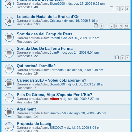
Darrera entrada Autor:
Siono1000
«
ds. oct. 17, 2009 9:28 pm
Respostes:
48
1
2
3
Loteria de Nadal de la Bruixa d´Or
Darrera entrada Autor:
Cristina
«
dv. oct. 16, 2009 6:16 pm
Respostes:
198
1
7
8
9
10
…
Sortida des del Camp de Reus
Darrera entrada Autor:
Pafontí
«
dv. oct. 16, 2009 9:02 am
Respostes:
14
Sortida Des De La Terra Ferma
Darrera entrada Autor:
JoanF
«
dc. oct. 14, 2009 6:04 pm
Respostes:
22
1
2
Qui portarà l'armilla?
Darrera entrada Autor:
Terracota
«
dv. oct. 09, 2009 6:49 pm
Respostes:
15
Calendari 2010 – Voleu col.laborar-hi?
Darrera entrada Autor:
Siono1000
«
dj. oct. 08, 2009 12:18 am
Respostes:
7
Pels De Girona, Algú S'apunta Per L'Eix?
Darrera entrada Autor:
Albert
«
dg. set. 06, 2009 8:27 pm
Respostes:
18
Agraiment
Darrera entrada Autor:
Randy-650
«
dv. ago. 28, 2009 9:45 pm
Respostes:
14
Proposta de bateig
Darrera entrada Autor:
SISCOLT
«
dv. jul. 24, 2009 8:04 pm
Respostes:
19