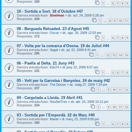
Respostes:
160
1
6
7
8
9
…
10 - Sortida a Sort. 18 d´Octubre #47
Darrera entrada Autor:
Steelman
«
ds. oct. 24, 2009 5:28 pm
Respostes:
204
1
8
9
10
11
…
08 - Bergueda Reloaded. 23 d'Agost #45
Darrera entrada Autor:
Oscar
«
dc. ago. 26, 2009 12:53 pm
Respostes:
172
1
6
7
8
9
…
07 - Volta per la comarca d'Osona. 19 de Juliol #44
Darrera entrada Autor:
Sagal
«
dc. jul. 22, 2009 8:41 am
Respostes:
295
1
12
13
14
15
…
06 - Paella al Delta. 21 Juny #43
Darrera entrada Autor:
Edu74
«
dl. juny 22, 2009 9:07 pm
Respostes:
141
1
5
6
7
8
…
05 - Volt per la Garrotxa i Banyoles. 24 de maig #42
Darrera entrada Autor:
The Doctor
«
dc. maig 27, 2009 7:24 pm
Respostes:
237
1
9
10
11
12
…
04 - Cargolada a Lleida. 19 Abril #41
Darrera entrada Autor:
NouSetTres
«
dv. abr. 24, 2009 10:12 pm
Respostes:
234
1
9
10
11
12
…
03 - Sortida per l´Empordà. 22 de Març #40
Darrera entrada Autor:
Manel
«
dl. març 23, 2009 8:09 pm
Respostes:
160
1
6
7
8
9
…