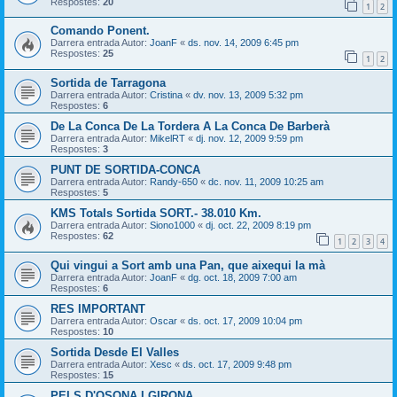
Respostes:
20
1
2
Comando Ponent.
Darrera entrada Autor:
JoanF
«
ds. nov. 14, 2009 6:45 pm
Respostes:
25
1
2
Sortida de Tarragona
Darrera entrada Autor:
Cristina
«
dv. nov. 13, 2009 5:32 pm
Respostes:
6
De La Conca De La Tordera A La Conca De Barberà
Darrera entrada Autor:
MikelRT
«
dj. nov. 12, 2009 9:59 pm
Respostes:
3
PUNT DE SORTIDA-CONCA
Darrera entrada Autor:
Randy-650
«
dc. nov. 11, 2009 10:25 am
Respostes:
5
KMS Totals Sortida SORT.- 38.010 Km.
Darrera entrada Autor:
Siono1000
«
dj. oct. 22, 2009 8:19 pm
Respostes:
62
1
2
3
4
Qui vingui a Sort amb una Pan, que aixequi la mà
Darrera entrada Autor:
JoanF
«
dg. oct. 18, 2009 7:00 am
Respostes:
6
RES IMPORTANT
Darrera entrada Autor:
Oscar
«
ds. oct. 17, 2009 10:04 pm
Respostes:
10
Sortida Desde El Valles
Darrera entrada Autor:
Xesc
«
ds. oct. 17, 2009 9:48 pm
Respostes:
15
PELS D'OSONA I GIRONA