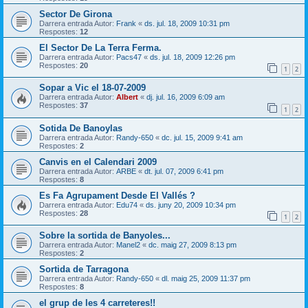
Sector De Girona
Darrera entrada Autor:
Frank
«
ds. jul. 18, 2009 10:31 pm
Respostes:
12
El Sector De La Terra Ferma.
Darrera entrada Autor:
Pacs47
«
ds. jul. 18, 2009 12:26 pm
Respostes:
20
1
2
Sopar a Vic el 18-07-2009
Darrera entrada Autor:
Albert
«
dj. jul. 16, 2009 6:09 am
Respostes:
37
1
2
Sotida De Banoylas
Darrera entrada Autor:
Randy-650
«
dc. jul. 15, 2009 9:41 am
Respostes:
2
Canvis en el Calendari 2009
Darrera entrada Autor:
ARBE
«
dt. jul. 07, 2009 6:41 pm
Respostes:
8
Es Fa Agrupament Desde El Vallés ?
Darrera entrada Autor:
Edu74
«
ds. juny 20, 2009 10:34 pm
Respostes:
28
1
2
Sobre la sortida de Banyoles...
Darrera entrada Autor:
Manel2
«
dc. maig 27, 2009 8:13 pm
Respostes:
2
Sortida de Tarragona
Darrera entrada Autor:
Randy-650
«
dl. maig 25, 2009 11:37 pm
Respostes:
8
el grup de les 4 carreteres!!