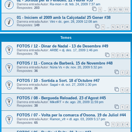
02 - Sortida per el Penedès. 22 Febrer #39
Darrera entrada Autor:
Ra-mon
«
dt. feb. 24, 2009 7:37 am
Respostes:
203
1
8
9
10
11
…
01 - Iniciem el 2009 amb la Calçotada! 25 Gener #38
Darrera entrada Autor:
Vini
«
dc. gen. 28, 2009 12:08 am
Respostes:
149
1
5
6
7
8
…
Temes
FOTOS / 12 - Dinar de Nadal - 13 de Desembre #49
Darrera entrada Autor:
ARBE
«
dj. des. 17, 2009 1:46 pm
Respostes:
75
1
2
3
4
FOTOS / 11 - Conca de Barberà. 15 de Novembre #48
Darrera entrada Autor:
Núria Vs
«
dv. nov. 20, 2009 5:32 pm
Respostes:
36
1
2
FOTOS / 10 - Sortida a Sort. 18 d´Octubre #47
Darrera entrada Autor:
Sagal
«
dt. oct. 27, 2009 1:30 pm
Respostes:
26
1
2
FOTOS / 08 - Bergueda Reloaded. 23 d'Agost #45
Darrera entrada Autor:
MikelRT
«
dv. ago. 28, 2009 11:59 pm
Respostes:
38
1
2
FOTOS / 07 - Volta per la comarca d'Osona. 19 de Juliol #44
Darrera entrada Autor:
Ramon_vfr
«
dl. ago. 03, 2009 5:17 pm
Respostes:
65
1
2
3
4