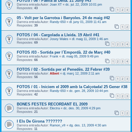
FOTOS / 06 - Paella al Delta. 21 Juny #43
Darrera entrada Autor:
Joan XT
«
dc. jul. 22, 2009 10:01 pm
Respostes:
43
1
2
3
05 - Volt per la Garrotxa i Banyoles. 24 de maig #42
Darrera entrada Autor:
Randy-650
«
dl. juny 01, 2009 11:41 am
Respostes:
39
1
2
FOTOS / 04 - Cargolada a Lleida. 19 Abril #41
Darrera entrada Autor:
Josey Wales
«
dl. maig 11, 2009 1:46 am
Respostes:
69
1
2
3
4
FOTOS /03 - Sortida per l´Empordà. 22 de Març #40
Darrera entrada Autor:
Frank
«
dt. maig 05, 2009 9:49 pm
Respostes:
66
1
2
3
4
FOTOS / 02 - Sortida per el Penedès. 22 Febrer #39
Darrera entrada Autor:
Albert
«
dj. març 12, 2009 2:11 am
Respostes:
56
1
2
3
FOTOS / 01 - Iniciem el 2009 amb la Calçotada! 25 Gener #38
Darrera entrada Autor:
Randy-650
«
dc. gen. 28, 2009 10:44 pm
Respostes:
42
1
2
3
BONES FESTES RECORDANT EL 2009
Darrera entrada Autor:
Electra
«
dc. des. 30, 2009 4:29 pm
Respostes:
21
1
2
I Els De Girona ???????
Darrera entrada Autor:
Ramon_vfr
«
dg. des. 13, 2009 4:30 am
Respostes:
11