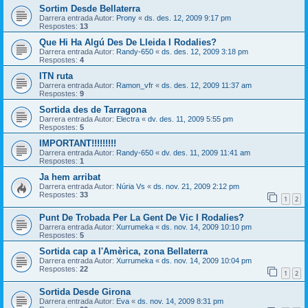
Sortim Desde Bellaterra
Darrera entrada Autor:
Prony
«
ds. des. 12, 2009 9:17 pm
Respostes:
13
Que Hi Ha Algú Des De Lleida I Rodalies?
Darrera entrada Autor:
Randy-650
«
ds. des. 12, 2009 3:18 pm
Respostes:
4
ITN ruta
Darrera entrada Autor:
Ramon_vfr
«
ds. des. 12, 2009 11:37 am
Respostes:
9
Sortida des de Tarragona
Darrera entrada Autor:
Electra
«
dv. des. 11, 2009 5:55 pm
Respostes:
5
IMPORTANT!!!!!!!!!
Darrera entrada Autor:
Randy-650
«
dv. des. 11, 2009 11:41 am
Respostes:
1
Ja hem arribat
Darrera entrada Autor:
Núria Vs
«
ds. nov. 21, 2009 2:12 pm
Respostes:
33
1
2
Punt De Trobada Per La Gent De Vic I Rodalies?
Darrera entrada Autor:
Xurrumeka
«
ds. nov. 14, 2009 10:10 pm
Respostes:
5
Sortida cap a l'Amèrica, zona Bellaterra
Darrera entrada Autor:
Xurrumeka
«
ds. nov. 14, 2009 10:04 pm
Respostes:
22
1
2
Sortida Desde Girona
Darrera entrada Autor:
Eva
«
ds. nov. 14, 2009 8:31 pm