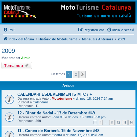
Mototurisme
Turisme en moto en català
PMF
Registreu-vos
Inicia la sessió
Índex del fòrum
Històric de Mototurisme
Mensuals Anteriors
2009
2009
Moderador:
Airald
Tema nou
1
2
Següent
68 temes
Avisos
CALENDARI ESDEVENIMENTS MTC i +
Darrera entrada Autor:
Mototurisme
«
dl. nov. 18, 2024 7:24 am
Publicat a
Calendaris
Respostes:
11
12 - Dinar de Nadal - 13 de Desembre #49
Darrera entrada Autor:
Joan XT
«
dt. des. 15, 2009 5:50 pm
Respostes:
269
1
11
12
13
14
…
11 - Conca de Barberà. 15 de Novembre #48
Darrera entrada Autor:
Electra
«
dt. nov. 17, 2009 8:31 am