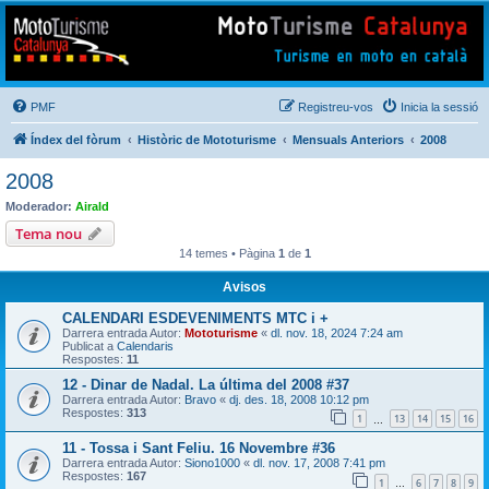
Mototurisme
Turisme en moto en català
PMF
Registreu-vos
Inicia la sessió
Índex del fòrum
Històric de Mototurisme
Mensuals Anteriors
2008
2008
Moderador:
Airald
Tema nou
14 temes • Pàgina
1
de
1
Avisos
CALENDARI ESDEVENIMENTS MTC i +
Darrera entrada Autor:
Mototurisme
«
dl. nov. 18, 2024 7:24 am
Publicat a
Calendaris
Respostes:
11
12 - Dinar de Nadal. La última del 2008 #37
Darrera entrada Autor:
Bravo
«
dj. des. 18, 2008 10:12 pm
Respostes:
313
1
13
14
15
16
…
11 - Tossa i Sant Feliu. 16 Novembre #36
Darrera entrada Autor:
Siono1000
«
dl. nov. 17, 2008 7:41 pm
Respostes:
167
1
6
7
8
9
…