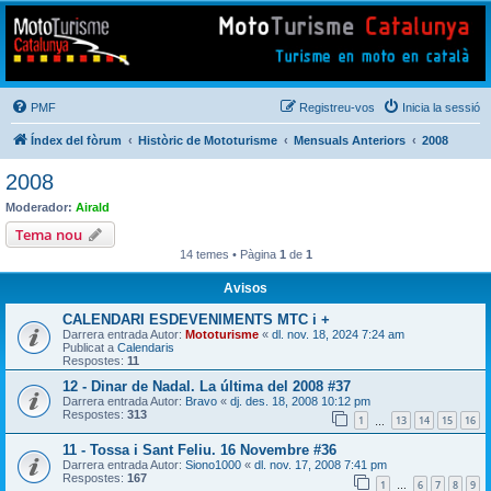
Mototurisme
Turisme en moto en català
PMF
Registreu-vos
Inicia la sessió
Índex del fòrum
Històric de Mototurisme
Mensuals Anteriors
2008
2008
Moderador:
Airald
Tema nou
14 temes • Pàgina
1
de
1
Avisos
CALENDARI ESDEVENIMENTS MTC i +
Darrera entrada Autor:
Mototurisme
«
dl. nov. 18, 2024 7:24 am
Publicat a
Calendaris
Respostes:
11
12 - Dinar de Nadal. La última del 2008 #37
Darrera entrada Autor:
Bravo
«
dj. des. 18, 2008 10:12 pm
Respostes:
313
1
13
14
15
16
…
11 - Tossa i Sant Feliu. 16 Novembre #36
Darrera entrada Autor:
Siono1000
«
dl. nov. 17, 2008 7:41 pm
Respostes:
167
1
6
7
8
9
…