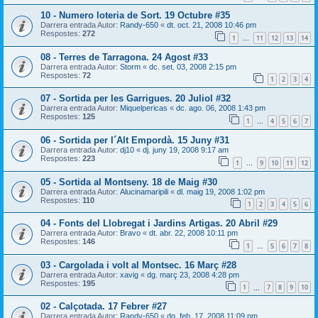
10 - Numero loteria de Sort. 19 Octubre #35
Darrera entrada Autor:
Randy-650
«
dt. oct. 21, 2008 10:46 pm
Respostes:
272
1
11
12
13
14
…
08 - Terres de Tarragona. 24 Agost #33
Darrera entrada Autor:
Storm
«
dc. set. 03, 2008 2:15 pm
Respostes:
72
1
2
3
4
07 - Sortida per les Garrigues. 20 Juliol #32
Darrera entrada Autor:
Miquelpericas
«
dc. ago. 06, 2008 1:43 pm
Respostes:
125
1
4
5
6
7
…
06 - Sortida per l´Alt Empordà. 15 Juny #31
Darrera entrada Autor:
dj10
«
dj. juny 19, 2008 9:17 am
Respostes:
223
1
9
10
11
12
…
05 - Sortida al Montseny. 18 de Maig #30
Darrera entrada Autor:
Alucinamaripili
«
dl. maig 19, 2008 1:02 pm
Respostes:
110
1
2
3
4
5
6
04 - Fonts del Llobregat i Jardins Artigas. 20 Abril #29
Darrera entrada Autor:
Bravo
«
dt. abr. 22, 2008 10:11 pm
Respostes:
146
1
5
6
7
8
…
03 - Cargolada i volt al Montsec. 16 Març #28
Darrera entrada Autor:
xavig
«
dg. març 23, 2008 4:28 pm
Respostes:
195
1
7
8
9
10
…
02 - Calçotada. 17 Febrer #27
Darrera entrada Autor:
Randy-650
«
dg. feb. 17, 2008 11:09 pm