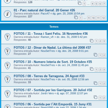
Respostes:
128
1
4
5
6
7
…
01 - Parc natural del Garraf. 20 Gener #26
Darrera entrada Autor:
Pacs47
«
dg. gen. 20, 2008 10:54 pm
Respostes:
227
1
9
10
11
12
…
Temes
FOTOS / 11 - Tossa i Sant Feliu. 16 Novembre #36
Darrera entrada Autor:
Ramon_vfr
«
dc. des. 31, 2008 5:42 pm
Respostes:
40
1
2
3
FOTOS / 12 - Dinar de Nadal. La última del 2008 #37
Darrera entrada Autor:
NouSetTres
«
dg. des. 28, 2008 9:01 pm
Respostes:
27
1
2
FOTOS / 10 - Numero loteria de Sort. 19 Octubre #35
Darrera entrada Autor:
NouSetTres
«
dv. oct. 24, 2008 11:45 pm
Respostes:
41
1
2
3
FOTOS / 08 - Terres de Tarragona. 24 Agost #33
Darrera entrada Autor:
NouSetTres
«
dv. set. 05, 2008 12:56 am
Respostes:
33
1
2
FOTOS / 07 - Sortida per les Garrigues. 20 Juliol #32
Darrera entrada Autor:
Jordi i Vero
«
dj. ago. 07, 2008 12:07 pm
Respostes:
23
1
2
FOTOS / 06 - Sortida per l´Alt Empordà. 15 Juny #31
Darrera entrada Autor:
Siono1000
«
dg. juny 22, 2008 1:24 am