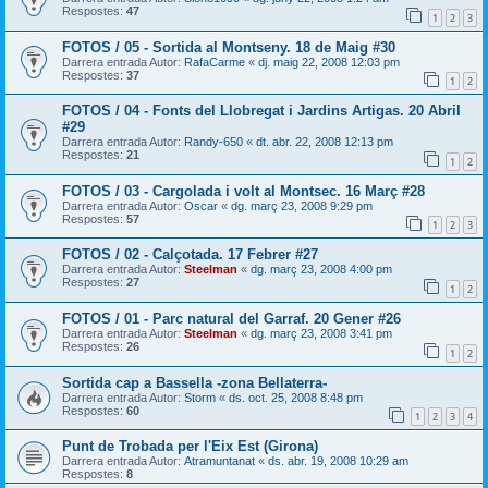
Respostes:
47
1
2
3
FOTOS / 05 - Sortida al Montseny. 18 de Maig #30
Darrera entrada Autor:
RafaCarme
«
dj. maig 22, 2008 12:03 pm
Respostes:
37
1
2
FOTOS / 04 - Fonts del Llobregat i Jardins Artigas. 20 Abril
#29
Darrera entrada Autor:
Randy-650
«
dt. abr. 22, 2008 12:13 pm
Respostes:
21
1
2
FOTOS / 03 - Cargolada i volt al Montsec. 16 Març #28
Darrera entrada Autor:
Oscar
«
dg. març 23, 2008 9:29 pm
Respostes:
57
1
2
3
FOTOS / 02 - Calçotada. 17 Febrer #27
Darrera entrada Autor:
Steelman
«
dg. març 23, 2008 4:00 pm
Respostes:
27
1
2
FOTOS / 01 - Parc natural del Garraf. 20 Gener #26
Darrera entrada Autor:
Steelman
«
dg. març 23, 2008 3:41 pm
Respostes:
26
1
2
Sortida cap a Bassella -zona Bellaterra-
Darrera entrada Autor:
Storm
«
ds. oct. 25, 2008 8:48 pm
Respostes:
60
1
2
3
4
Punt de Trobada per l'Eix Est (Girona)
Darrera entrada Autor:
Atramuntanat
«
ds. abr. 19, 2008 10:29 am
Respostes:
8