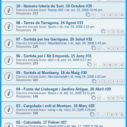
10 - Numero loteria de Sort. 19 Octubre #35
Darrera entrada Autor:
Randy-650
«
dt. oct. 21, 2008 10:46 pm
Respostes:
272
1
11
12
13
14
…
08 - Terres de Tarragona. 24 Agost #33
Darrera entrada Autor:
Storm
«
dc. set. 03, 2008 2:15 pm
Respostes:
72
1
2
3
4
07 - Sortida per les Garrigues. 20 Juliol #32
Darrera entrada Autor:
Miquelpericas
«
dc. ago. 06, 2008 1:43 pm
Respostes:
125
1
4
5
6
7
…
06 - Sortida per l´Alt Empordà. 15 Juny #31
Darrera entrada Autor:
dj10
«
dj. juny 19, 2008 9:17 am
Respostes:
223
1
9
10
11
12
…
05 - Sortida al Montseny. 18 de Maig #30
Darrera entrada Autor:
Alucinamaripili
«
dl. maig 19, 2008 1:02 pm
Respostes:
110
1
2
3
4
5
6
04 - Fonts del Llobregat i Jardins Artigas. 20 Abril #29
Darrera entrada Autor:
Bravo
«
dt. abr. 22, 2008 10:11 pm
Respostes:
146
1
5
6
7
8
…
03 - Cargolada i volt al Montsec. 16 Març #28
Darrera entrada Autor:
xavig
«
dg. març 23, 2008 4:28 pm
Respostes:
195
1
7
8
9
10
…
02 - Calçotada. 17 Febrer #27
Darrera entrada Autor:
Randy-650
«
dg. feb. 17, 2008 11:09 pm