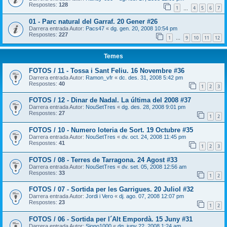
Respostes:
128
1
4
5
6
7
…
01 - Parc natural del Garraf. 20 Gener #26
Darrera entrada Autor:
Pacs47
«
dg. gen. 20, 2008 10:54 pm
Respostes:
227
1
9
10
11
12
…
Temes
FOTOS / 11 - Tossa i Sant Feliu. 16 Novembre #36
Darrera entrada Autor:
Ramon_vfr
«
dc. des. 31, 2008 5:42 pm
Respostes:
40
1
2
3
FOTOS / 12 - Dinar de Nadal. La última del 2008 #37
Darrera entrada Autor:
NouSetTres
«
dg. des. 28, 2008 9:01 pm
Respostes:
27
1
2
FOTOS / 10 - Numero loteria de Sort. 19 Octubre #35
Darrera entrada Autor:
NouSetTres
«
dv. oct. 24, 2008 11:45 pm
Respostes:
41
1
2
3
FOTOS / 08 - Terres de Tarragona. 24 Agost #33
Darrera entrada Autor:
NouSetTres
«
dv. set. 05, 2008 12:56 am
Respostes:
33
1
2
FOTOS / 07 - Sortida per les Garrigues. 20 Juliol #32
Darrera entrada Autor:
Jordi i Vero
«
dj. ago. 07, 2008 12:07 pm
Respostes:
23
1
2
FOTOS / 06 - Sortida per l´Alt Empordà. 15 Juny #31
Darrera entrada Autor:
Siono1000
«
dg. juny 22, 2008 1:24 am