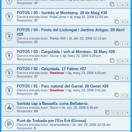
Respostes:
47
1
2
3
FOTOS / 05 - Sortida al Montseny. 18 de Maig #30
Darrera entrada Autor:
RafaCarme
«
dj. maig 22, 2008 12:03 pm
Respostes:
37
1
2
FOTOS / 04 - Fonts del Llobregat i Jardins Artigas. 20 Abril
#29
Darrera entrada Autor:
Randy-650
«
dt. abr. 22, 2008 12:13 pm
Respostes:
21
1
2
FOTOS / 03 - Cargolada i volt al Montsec. 16 Març #28
Darrera entrada Autor:
Oscar
«
dg. març 23, 2008 9:29 pm
Respostes:
57
1
2
3
FOTOS / 02 - Calçotada. 17 Febrer #27
Darrera entrada Autor:
Steelman
«
dg. març 23, 2008 4:00 pm
Respostes:
27
1
2
FOTOS / 01 - Parc natural del Garraf. 20 Gener #26
Darrera entrada Autor:
Steelman
«
dg. març 23, 2008 3:41 pm
Respostes:
26
1
2
Sortida cap a Bassella -zona Bellaterra-
Darrera entrada Autor:
Storm
«
ds. oct. 25, 2008 8:48 pm
Respostes:
60
1
2
3
4
Punt de Trobada per l'Eix Est (Girona)
Darrera entrada Autor:
Atramuntanat
«
ds. abr. 19, 2008 10:29 am
Respostes:
8