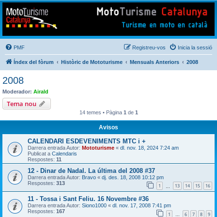
Mototurisme
Turisme en moto en català
PMF
Registreu-vos
Inicia la sessió
Índex del fòrum
Històric de Mototurisme
Mensuals Anteriors
2008
2008
Moderador:
Airald
Tema nou
14 temes • Pàgina
1
de
1
Avisos
CALENDARI ESDEVENIMENTS MTC i +
Darrera entrada Autor:
Mototurisme
«
dl. nov. 18, 2024 7:24 am
Publicat a
Calendaris
Respostes:
11
12 - Dinar de Nadal. La última del 2008 #37
Darrera entrada Autor:
Bravo
«
dj. des. 18, 2008 10:12 pm
Respostes:
313
1
13
14
15
16
…
11 - Tossa i Sant Feliu. 16 Novembre #36
Darrera entrada Autor:
Siono1000
«
dl. nov. 17, 2008 7:41 pm
Respostes:
167
1
6
7
8
9
…