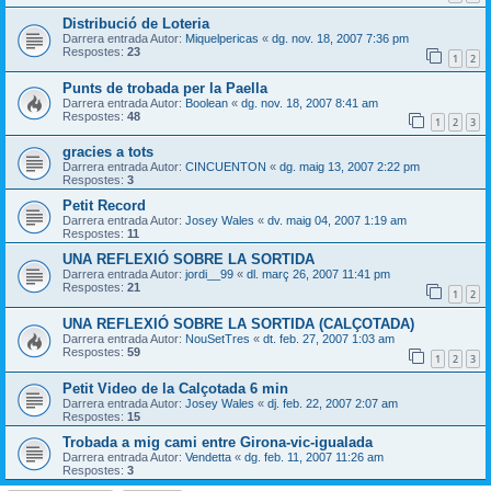
Distribució de Loteria
Darrera entrada Autor:
Miquelpericas
«
dg. nov. 18, 2007 7:36 pm
Respostes:
23
1
2
Punts de trobada per la Paella
Darrera entrada Autor:
Boolean
«
dg. nov. 18, 2007 8:41 am
Respostes:
48
1
2
3
gracies a tots
Darrera entrada Autor:
CINCUENTON
«
dg. maig 13, 2007 2:22 pm
Respostes:
3
Petit Record
Darrera entrada Autor:
Josey Wales
«
dv. maig 04, 2007 1:19 am
Respostes:
11
UNA REFLEXIÓ SOBRE LA SORTIDA
Darrera entrada Autor:
jordi__99
«
dl. març 26, 2007 11:41 pm
Respostes:
21
1
2
UNA REFLEXIÓ SOBRE LA SORTIDA (CALÇOTADA)
Darrera entrada Autor:
NouSetTres
«
dt. feb. 27, 2007 1:03 am
Respostes:
59
1
2
3
Petit Video de la Calçotada 6 min
Darrera entrada Autor:
Josey Wales
«
dj. feb. 22, 2007 2:07 am
Respostes:
15
Trobada a mig cami entre Girona-vic-igualada
Darrera entrada Autor:
Vendetta
«
dg. feb. 11, 2007 11:26 am
Respostes:
3