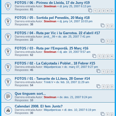
FOTOS / 06 - Pirineu de Lleida, 17 de Juny #19
Darrera entrada Autor:
Steelman
«
dl. juny 25, 2007 6:13 pm
Respostes:
81
1
2
3
4
5
FOTOS / 05 - Sortida pel Penedès, 20 Maig #18
Darrera entrada Autor:
Steelman
«
dj. juny 14, 2007 10:03 pm
Respostes:
38
1
2
FOTOS / 04 - Ruta per Vic i la Garrotxa. 22 d'abril #17
Darrera entrada Autor:
jordi__99
«
dc. abr. 25, 2007 7:41 pm
Respostes:
22
1
2
FOTOS / 03 - Ruta per l'Empordà. 25 Març #16
Darrera entrada Autor:
Steelman
«
dj. abr. 19, 2007 9:57 am
Respostes:
62
1
2
3
4
FOTOS / 02 - La Calçotada i Poblet , 18 Febrer #15
Darrera entrada Autor:
Miquelpericas
«
dc. març 07, 2007 9:27 pm
Respostes:
45
1
2
3
FOTOS / 01 - Tamarite de LLitera, 28 Gener #14
Darrera entrada Autor:
Triniti.V
«
dv. feb. 16, 2007 11:29 am
Respostes:
54
1
2
3
Que tinguem sort...
Darrera entrada Autor:
Steelman
«
dv. des. 21, 2007 9:24 pm
Respostes:
10
Calendari 2008. El fem Junts?
Darrera entrada Autor:
Miquelpericas
«
dl. des. 10, 2007 6:19 pm
Respostes:
30
1
2