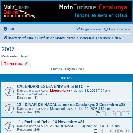
Mototurisme
Turisme en moto en català
PMF
Registreu-vos
Inicia la sessió
Índex del fòrum
Històric de Mototurisme
Mensuals Anteriors
2007
2007
Moderador:
Airald
Tema nou
21 temes • Pàgina
1
de
1
Avisos
CALENDARI ESDEVENIMENTS MTC i +
Darrera entrada Autor:
Mototurisme
«
dl. nov. 18, 2024 7:24 am
Publicat a
Calendaris
Respostes:
11
12 - DINAR DE NADAL al cor de Catalunya. 2 Desembre #25
Darrera entrada Autor:
Miquelpericas
«
dl. des. 10, 2007 3:51 pm
Respostes:
129
1
4
5
6
7
…
11 - Paella al Delta. 18 Novembre #24
Darrera entrada Autor:
ANNA DE MANFER
«
dj. nov. 22, 2007 11:06 am
Respostes:
208
1
8
9
10
11
…