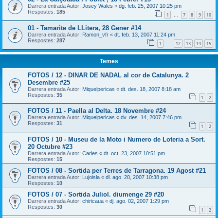
Darrera entrada Autor:
Josey Wales
«
dg. feb. 25, 2007 10:25 pm
Respostes:
185
1
7
8
9
10
…
01 - Tamarite de LLitera, 28 Gener #14
Darrera entrada Autor:
Ramon_vfr
«
dt. feb. 13, 2007 11:24 pm
Respostes:
287
1
12
13
14
15
…
Temes
FOTOS / 12 - DINAR DE NADAL al cor de Catalunya. 2
Desembre #25
Darrera entrada Autor:
Miquelpericas
«
dt. des. 18, 2007 8:18 am
Respostes:
35
1
2
FOTOS / 11 - Paella al Delta. 18 Novembre #24
Darrera entrada Autor:
Miquelpericas
«
dv. des. 14, 2007 7:46 pm
Respostes:
31
1
2
FOTOS / 10 - Museu de la Moto i Numero de Loteria a Sort.
20 Octubre #23
Darrera entrada Autor:
Carles
«
dt. oct. 23, 2007 10:51 pm
Respostes:
15
FOTOS / 08 - Sortida per Terres de Tarragona. 19 Agost #21
Darrera entrada Autor:
Lujoisla
«
dl. ago. 20, 2007 10:38 pm
Respostes:
10
FOTOS / 07 - Sortida Juliol. diumenge 29 #20
Darrera entrada Autor:
chiricaua
«
dj. ago. 02, 2007 1:29 pm
Respostes:
30
1
2