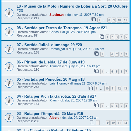
10 - Museu de la Moto i Numero de Loteria a Sort. 20 Octubre
#23
Darrera entrada Autor:
Steelman
«
dg. nov. 11, 2007 7:39 pm
Respostes:
217
1
8
9
10
11
…
08 - Sortida per Terres de Tarragona. 19 Agost #21
Darrera entrada Autor:
Carles
«
dl. jul. 28, 2008 6:00 pm
Respostes:
87
1
2
3
4
5
07 - Sortida Juliol. diumenge 29 #20
Darrera entrada Autor:
Ramon_vfr
«
dt. jul. 31, 2007 12:55 pm
Respostes:
165
1
6
7
8
9
…
06 - Pirineu de Lleida, 17 de Juny #19
Darrera entrada Autor:
Triumph
«
dt. juny 19, 2007 6:13 pm
Respostes:
130
1
4
5
6
7
…
05 - Sortida pel Penedès, 20 Maig #18
Darrera entrada Autor:
Laia_Hornet
«
dl. maig 21, 2007 9:57 am
Respostes:
243
1
10
11
12
13
…
04 - Ruta per Vic i la Garrotxa. 22 d'abril #17
Darrera entrada Autor:
River
«
dl. abr. 23, 2007 12:29 am
Respostes:
154
1
5
6
7
8
…
03 - Ruta per l'Empordà. 25 Març #16
Darrera entrada Autor:
Albert
«
dc. abr. 04, 2007 2:03 am
Respostes:
236
1
9
10
11
12
…
02 - La Calçotada i Poblet , 18 Febrer #15