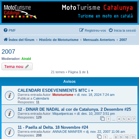
Mototurisme
Turisme en moto en català
PMF
Registreu-vos
Inicia la sessió
Índex del fòrum
Històric de Mototurisme
Mensuals Anteriors
2007
2007
Moderador:
Airald
Tema nou
21 temes • Pàgina
1
de
1
Avisos
CALENDARI ESDEVENIMENTS MTC i +
Darrera entrada Autor:
Mototurisme
«
dl. nov. 18, 2024 7:24 am
Publicat a
Calendaris
Respostes:
11
12 - DINAR DE NADAL al cor de Catalunya. 2 Desembre #25
Darrera entrada Autor:
Miquelpericas
«
dl. des. 10, 2007 3:51 pm
Respostes:
129
1
4
5
6
7
…
11 - Paella al Delta. 18 Novembre #24
Darrera entrada Autor:
ANNA DE MANFER
«
dj. nov. 22, 2007 11:06 am
Respostes:
208
1
8
9
10
11
…