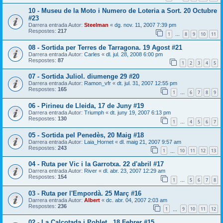
10 - Museu de la Moto i Numero de Loteria a Sort. 20 Octubre
#23
Darrera entrada Autor:
Steelman
«
dg. nov. 11, 2007 7:39 pm
Respostes:
217
1
8
9
10
11
…
08 - Sortida per Terres de Tarragona. 19 Agost #21
Darrera entrada Autor:
Carles
«
dl. jul. 28, 2008 6:00 pm
Respostes:
87
1
2
3
4
5
07 - Sortida Juliol. diumenge 29 #20
Darrera entrada Autor:
Ramon_vfr
«
dt. jul. 31, 2007 12:55 pm
Respostes:
165
1
6
7
8
9
…
06 - Pirineu de Lleida, 17 de Juny #19
Darrera entrada Autor:
Triumph
«
dt. juny 19, 2007 6:13 pm
Respostes:
130
1
4
5
6
7
…
05 - Sortida pel Penedès, 20 Maig #18
Darrera entrada Autor:
Laia_Hornet
«
dl. maig 21, 2007 9:57 am
Respostes:
243
1
10
11
12
13
…
04 - Ruta per Vic i la Garrotxa. 22 d'abril #17
Darrera entrada Autor:
River
«
dl. abr. 23, 2007 12:29 am
Respostes:
154
1
5
6
7
8
…
03 - Ruta per l'Empordà. 25 Març #16
Darrera entrada Autor:
Albert
«
dc. abr. 04, 2007 2:03 am
Respostes:
236
1
9
10
11
12
…
02 - La Calçotada i Poblet , 18 Febrer #15