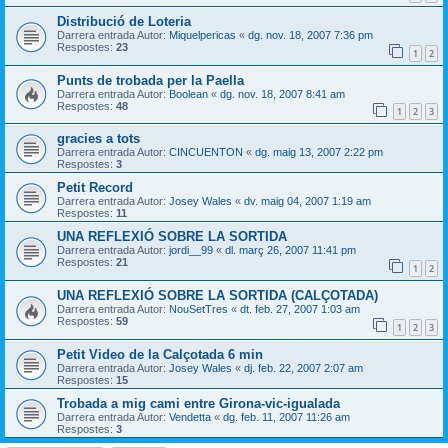
Distribució de Loteria
Darrera entrada Autor:
Miquelpericas
«
dg. nov. 18, 2007 7:36 pm
Respostes:
23
1
2
Punts de trobada per la Paella
Darrera entrada Autor:
Boolean
«
dg. nov. 18, 2007 8:41 am
Respostes:
48
1
2
3
gracies a tots
Darrera entrada Autor:
CINCUENTON
«
dg. maig 13, 2007 2:22 pm
Respostes:
3
Petit Record
Darrera entrada Autor:
Josey Wales
«
dv. maig 04, 2007 1:19 am
Respostes:
11
UNA REFLEXIÓ SOBRE LA SORTIDA
Darrera entrada Autor:
jordi__99
«
dl. març 26, 2007 11:41 pm
Respostes:
21
1
2
UNA REFLEXIÓ SOBRE LA SORTIDA (CALÇOTADA)
Darrera entrada Autor:
NouSetTres
«
dt. feb. 27, 2007 1:03 am
Respostes:
59
1
2
3
Petit Video de la Calçotada 6 min
Darrera entrada Autor:
Josey Wales
«
dj. feb. 22, 2007 2:07 am
Respostes:
15
Trobada a mig cami entre Girona-vic-igualada
Darrera entrada Autor:
Vendetta
«
dg. feb. 11, 2007 11:26 am
Respostes:
3