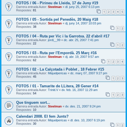
FOTOS / 06 - Pirineu de Lleida, 17 de Juny #19
Darrera entrada Autor:
Steelman
«
dl. juny 25, 2007 6:13 pm
Respostes:
81
1
2
3
4
5
FOTOS / 05 - Sortida pel Penedès, 20 Maig #18
Darrera entrada Autor:
Steelman
«
dj. juny 14, 2007 10:03 pm
Respostes:
38
1
2
FOTOS / 04 - Ruta per Vic i la Garrotxa. 22 d'abril #17
Darrera entrada Autor:
jordi__99
«
dc. abr. 25, 2007 7:41 pm
Respostes:
22
1
2
FOTOS / 03 - Ruta per l'Empordà. 25 Març #16
Darrera entrada Autor:
Steelman
«
dj. abr. 19, 2007 9:57 am
Respostes:
62
1
2
3
4
FOTOS / 02 - La Calçotada i Poblet , 18 Febrer #15
Darrera entrada Autor:
Miquelpericas
«
dc. març 07, 2007 9:27 pm
Respostes:
45
1
2
3
FOTOS / 01 - Tamarite de LLitera, 28 Gener #14
Darrera entrada Autor:
Triniti.V
«
dv. feb. 16, 2007 11:29 am
Respostes:
54
1
2
3
Que tinguem sort...
Darrera entrada Autor:
Steelman
«
dv. des. 21, 2007 9:24 pm
Respostes:
10
Calendari 2008. El fem Junts?
Darrera entrada Autor:
Miquelpericas
«
dl. des. 10, 2007 6:19 pm
Respostes:
30
1
2