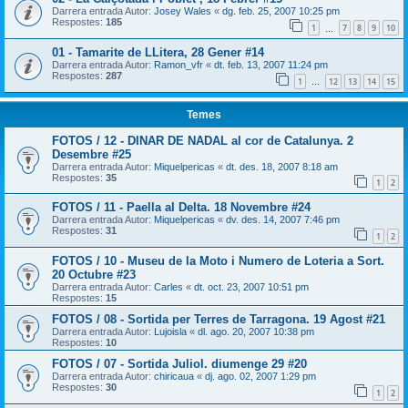
Darrera entrada Autor:
Josey Wales
«
dg. feb. 25, 2007 10:25 pm
Respostes:
185
1
7
8
9
10
…
01 - Tamarite de LLitera, 28 Gener #14
Darrera entrada Autor:
Ramon_vfr
«
dt. feb. 13, 2007 11:24 pm
Respostes:
287
1
12
13
14
15
…
Temes
FOTOS / 12 - DINAR DE NADAL al cor de Catalunya. 2
Desembre #25
Darrera entrada Autor:
Miquelpericas
«
dt. des. 18, 2007 8:18 am
Respostes:
35
1
2
FOTOS / 11 - Paella al Delta. 18 Novembre #24
Darrera entrada Autor:
Miquelpericas
«
dv. des. 14, 2007 7:46 pm
Respostes:
31
1
2
FOTOS / 10 - Museu de la Moto i Numero de Loteria a Sort.
20 Octubre #23
Darrera entrada Autor:
Carles
«
dt. oct. 23, 2007 10:51 pm
Respostes:
15
FOTOS / 08 - Sortida per Terres de Tarragona. 19 Agost #21
Darrera entrada Autor:
Lujoisla
«
dl. ago. 20, 2007 10:38 pm
Respostes:
10
FOTOS / 07 - Sortida Juliol. diumenge 29 #20
Darrera entrada Autor:
chiricaua
«
dj. ago. 02, 2007 1:29 pm
Respostes:
30
1
2