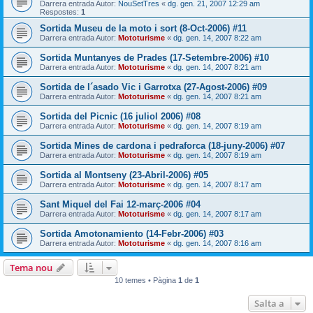
Darrera entrada Autor:
NouSetTres
«
dg. gen. 21, 2007 12:29 am
Respostes:
1
Sortida Museu de la moto i sort (8-Oct-2006) #11
Darrera entrada Autor:
Mototurisme
«
dg. gen. 14, 2007 8:22 am
Sortida Muntanyes de Prades (17-Setembre-2006) #10
Darrera entrada Autor:
Mototurisme
«
dg. gen. 14, 2007 8:21 am
Sortida de l´asado Vic i Garrotxa (27-Agost-2006) #09
Darrera entrada Autor:
Mototurisme
«
dg. gen. 14, 2007 8:21 am
Sortida del Picnic (16 juliol 2006) #08
Darrera entrada Autor:
Mototurisme
«
dg. gen. 14, 2007 8:19 am
Sortida Mines de cardona i pedraforca (18-juny-2006) #07
Darrera entrada Autor:
Mototurisme
«
dg. gen. 14, 2007 8:19 am
Sortida al Montseny (23-Abril-2006) #05
Darrera entrada Autor:
Mototurisme
«
dg. gen. 14, 2007 8:17 am
Sant Miquel del Fai 12-març-2006 #04
Darrera entrada Autor:
Mototurisme
«
dg. gen. 14, 2007 8:17 am
Sortida Amotonamiento (14-Febr-2006) #03
Darrera entrada Autor:
Mototurisme
«
dg. gen. 14, 2007 8:16 am
Tema nou
10 temes • Pàgina
1
de
1
Salta a