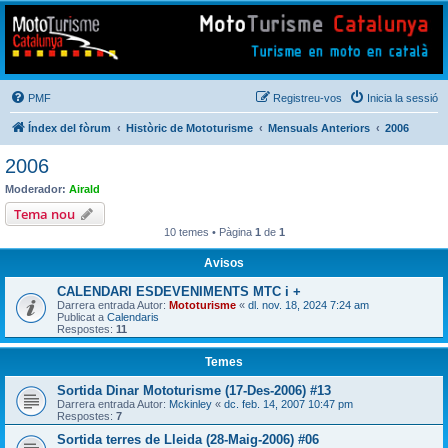
Mototurisme
Turisme en moto en català
PMF
Registreu-vos
Inicia la sessió
Índex del fòrum
Històric de Mototurisme
Mensuals Anteriors
2006
2006
Moderador:
Airald
Tema nou
10 temes • Pàgina
1
de
1
Avisos
CALENDARI ESDEVENIMENTS MTC i +
Darrera entrada Autor:
Mototurisme
«
dl. nov. 18, 2024 7:24 am
Publicat a
Calendaris
Respostes:
11
Temes
Sortida Dinar Mototurisme (17-Des-2006) #13
Darrera entrada Autor:
Mckinley
«
dc. feb. 14, 2007 10:47 pm
Respostes:
7
Sortida terres de Lleida (28-Maig-2006) #06