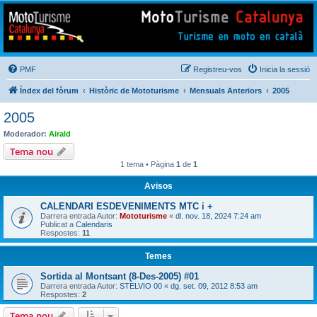
Mototurisme
Turisme en moto en català
PMF
Registreu-vos
Inicia la sessió
Índex del fòrum
Històric de Mototurisme
Mensuals Anteriors
2005
2005
Moderador:
Airald
Tema nou
1 tema • Pàgina
1
de
1
Avisos
CALENDARI ESDEVENIMENTS MTC i +
Darrera entrada Autor:
Mototurisme
«
dl. nov. 18, 2024 7:24 am
Publicat a
Calendaris
Respostes:
11
Temes
Sortida al Montsant (8-Des-2005) #01
Darrera entrada Autor:
STELVIO 00
«
dg. set. 09, 2012 8:53 am
Respostes:
2
Tema nou