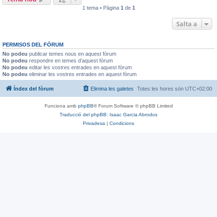
1 tema • Pàgina
1
de
1
Salta a
PERMISOS DEL FÒRUM
No podeu
publicar temes nous en aquest fòrum
No podeu
respondre en temes d’aquest fòrum
No podeu
editar les vostres entrades en aquest fòrum
No podeu
eliminar les vostres entrades en aquest fòrum
Índex del fòrum
Elimina les galetes
Totes les hores són
UTC+02:00
Funciona amb
phpBB
® Forum Software © phpBB Limited
Traducció del phpBB: Isaac Garcia Abrodos
Privadesa
|
Condicions