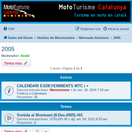
Mototurisme
Turisme en moto en català
PMF
Registreu-vos
Inicia la sessió
Índex del fòrum
Històric de Mototurisme
Mensuals Anteriors
2005
2005
Moderador:
Airald
Tema nou
1 tema • Pàgina
1
de
1
Avisos
CALENDARI ESDEVENIMENTS MTC i +
Darrera entrada Autor:
Mototurisme
«
dl. nov. 18, 2024 7:24 am
Publicat a
Calendaris
Respostes:
11
Temes
Sortida al Montsant (8-Des-2005) #01
Darrera entrada Autor:
STELVIO 00
«
dg. set. 09, 2012 8:53 am
Respostes:
2
Tema nou