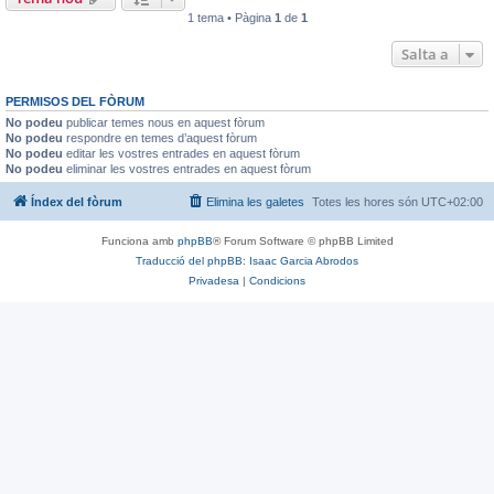
1 tema • Pàgina
1
de
1
Salta a
PERMISOS DEL FÒRUM
No podeu
publicar temes nous en aquest fòrum
No podeu
respondre en temes d’aquest fòrum
No podeu
editar les vostres entrades en aquest fòrum
No podeu
eliminar les vostres entrades en aquest fòrum
Índex del fòrum
Elimina les galetes
Totes les hores són
UTC+02:00
Funciona amb
phpBB
® Forum Software © phpBB Limited
Traducció del phpBB: Isaac Garcia Abrodos
Privadesa
|
Condicions