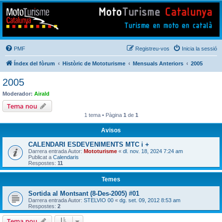
Mototurisme
Turisme en moto en català
PMF
Registreu-vos
Inicia la sessió
Índex del fòrum
Històric de Mototurisme
Mensuals Anteriors
2005
2005
Moderador:
Airald
Tema nou
1 tema • Pàgina
1
de
1
Avisos
CALENDARI ESDEVENIMENTS MTC i +
Darrera entrada Autor:
Mototurisme
«
dl. nov. 18, 2024 7:24 am
Publicat a
Calendaris
Respostes:
11
Temes
Sortida al Montsant (8-Des-2005) #01
Darrera entrada Autor:
STELVIO 00
«
dg. set. 09, 2012 8:53 am
Respostes:
2
Tema nou