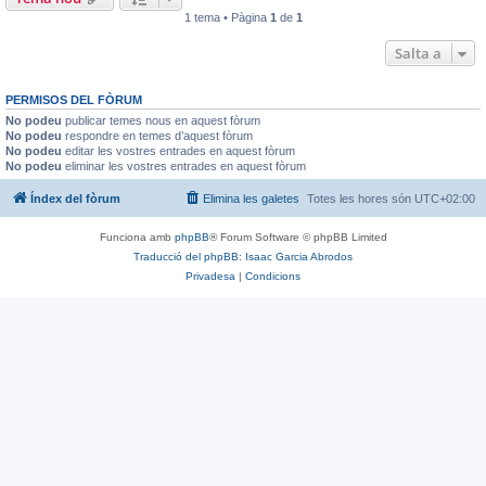
1 tema • Pàgina
1
de
1
Salta a
PERMISOS DEL FÒRUM
No podeu
publicar temes nous en aquest fòrum
No podeu
respondre en temes d’aquest fòrum
No podeu
editar les vostres entrades en aquest fòrum
No podeu
eliminar les vostres entrades en aquest fòrum
Índex del fòrum
Elimina les galetes
Totes les hores són
UTC+02:00
Funciona amb
phpBB
® Forum Software © phpBB Limited
Traducció del phpBB: Isaac Garcia Abrodos
Privadesa
|
Condicions