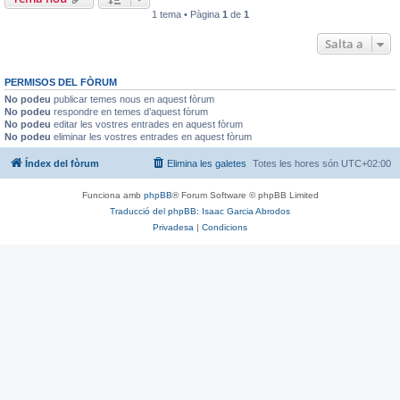
1 tema • Pàgina
1
de
1
Salta a
PERMISOS DEL FÒRUM
No podeu
publicar temes nous en aquest fòrum
No podeu
respondre en temes d’aquest fòrum
No podeu
editar les vostres entrades en aquest fòrum
No podeu
eliminar les vostres entrades en aquest fòrum
Índex del fòrum
Elimina les galetes
Totes les hores són
UTC+02:00
Funciona amb
phpBB
® Forum Software © phpBB Limited
Traducció del phpBB: Isaac Garcia Abrodos
Privadesa
|
Condicions