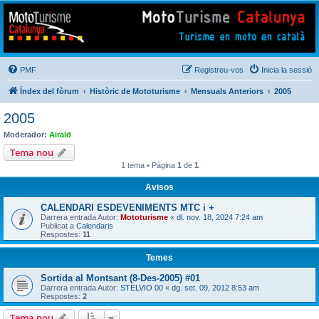
Mototurisme
Turisme en moto en català
PMF
Registreu-vos
Inicia la sessió
Índex del fòrum
Històric de Mototurisme
Mensuals Anteriors
2005
2005
Moderador:
Airald
Tema nou
1 tema • Pàgina
1
de
1
Avisos
CALENDARI ESDEVENIMENTS MTC i +
Darrera entrada Autor:
Mototurisme
«
dl. nov. 18, 2024 7:24 am
Publicat a
Calendaris
Respostes:
11
Temes
Sortida al Montsant (8-Des-2005) #01
Darrera entrada Autor:
STELVIO 00
«
dg. set. 09, 2012 8:53 am
Respostes:
2
Tema nou