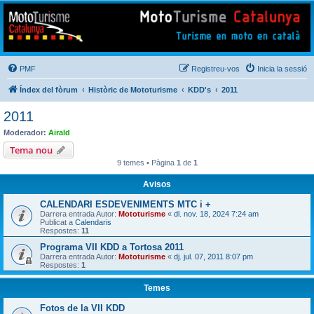
Mototurisme
Turisme en moto en català
PMF
Registreu-vos
Inicia la sessió
Índex del fòrum
Històric de Mototurisme
KDD's
2011
2011
Moderador:
Airald
Tema nou
9 temes • Pàgina
1
de
1
Avisos
CALENDARI ESDEVENIMENTS MTC i +
Darrera entrada Autor:
Mototurisme
«
dl. nov. 18, 2024 7:24 am
Publicat a
Calendaris
Respostes:
11
Programa VII KDD a Tortosa 2011
Darrera entrada Autor:
Mototurisme
«
dj. jul. 07, 2011 8:07 pm
Respostes:
1
Temes
Fotos de la VII KDD