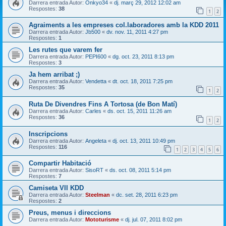
Darrera entrada Autor:
Onkyo34
«
dj. març 29, 2012 12:02 am
Respostes:
38
1
2
Agraiments a les empreses col.laboradores amb la KDD 2011
Darrera entrada Autor:
Jb500
«
dv. nov. 11, 2011 4:27 pm
Respostes:
1
Les rutes que varem fer
Darrera entrada Autor:
PEPI600
«
dg. oct. 23, 2011 8:13 pm
Respostes:
3
Ja hem arribat ;)
Darrera entrada Autor:
Vendetta
«
dt. oct. 18, 2011 7:25 pm
Respostes:
35
1
2
Ruta De Divendres Fins A Tortosa (de Bon Matí)
Darrera entrada Autor:
Carles
«
ds. oct. 15, 2011 11:26 am
Respostes:
36
1
2
Inscripcions
Darrera entrada Autor:
Angeleta
«
dj. oct. 13, 2011 10:49 pm
Respostes:
116
1
2
3
4
5
6
Compartir Habitació
Darrera entrada Autor:
SisoRT
«
ds. oct. 08, 2011 5:14 pm
Respostes:
7
Camiseta VII KDD
Darrera entrada Autor:
Steelman
«
dc. set. 28, 2011 6:23 pm
Respostes:
2
Preus, menus i direccions
Darrera entrada Autor:
Mototurisme
«
dj. jul. 07, 2011 8:02 pm